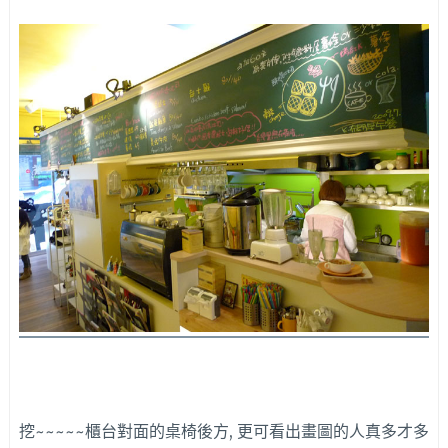
挖~~~~~櫃台對面的桌椅後方, 更可看出畫圖的人真多才多