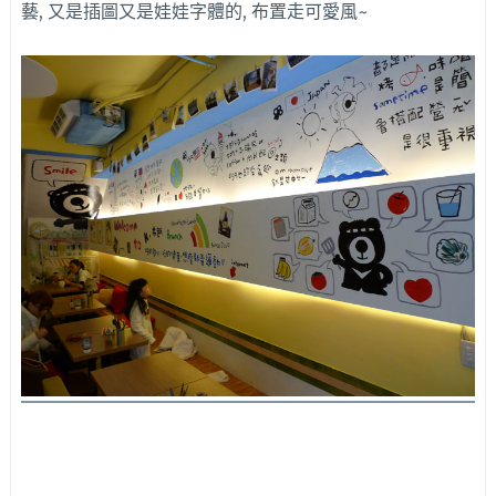
藝, 又是插圖又是娃娃字體的, 布置走可愛風~