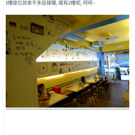
1樓座位就差不多這樣囉, 還有2樓呢, 呵呵~