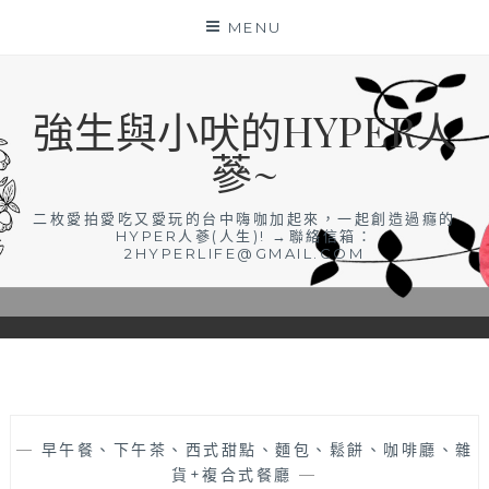
Skip
MENU
to
content
強生與小吠的HYPER人
蔘~
二枚愛拍愛吃又愛玩的台中嗨咖加起來，一起創造過癮的
HYPER人蔘(人生)! →聯絡信箱：
2HYPERLIFE@GMAIL.COM
—
早午餐、下午茶、西式甜點、麵包、鬆餅、咖啡廳、雜
貨+複合式餐廳
—