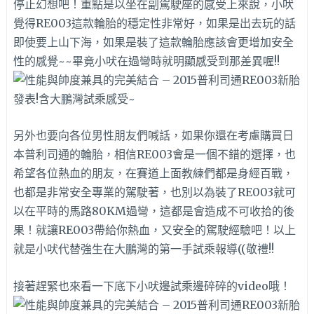
停止幻想吧！重點是以坐在副駕駛座的感受上來說，小吠
覺得RE003這款輪胎的穩定性非常好，如果是出去玩的話
即使要上山下海，如果是裝了這款輪胎應該會更增加安全
性的感覺~~畢竟小吠在過彎時就明顯感受到那差異喔!!
另外也要向各位男性朋友們喊話，如果你還在考慮購買日
本普利司通的輪胎，相信RE003會是一個不錯的選擇，也
希望各位熱血的朋友，在賽道上面教練們都是身經百戰，
也都是非常安全專業的駕駛著，也別以為裝了RE003就可
以在平時的馬路80KM過彎，這都是會造成不可收拾的後
果！就讓RE003帶給你熱血，又安全的駕駛經驗吧！以上
就是小吠代替強生在大鵬灣的第一手試乘報導((敬禮!!
接著趕緊也來看一下底下小吠邊試乘邊碎碎的video哦！