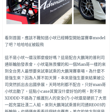
看到首圖，應該不難知道小吠已經轉型開始當賽車model
了吧？哈哈哈((被毆飛
這不是小吠～還沒那麼瘦好嗎？這是配合大鵬灣的普利司
通新輪胎發表會，小吠毫無畏懼的和一個Man哥一樣的來
到全台男人最想要來試車試乘的大鵬灣賽車場。為什麼不
是強生來？因為人算不如天算，本來是強生要來結果被公
司突然抓出去出國參展，天時地利都不配合，只好man哥
小吠出動了，這點小case其實沒什麼好怕的啊，對不對
XDDDD 不過為了維護別人的安全(?) 小吠還是硬抓了大恩
一起充當壯漢二人組，來到大鵬灣試乘普利司通RE003的
新輪胎，也順便來看看這個結合賽車、美女的地方到底是