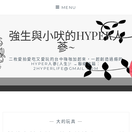
Skip
MENU
to
content
強生與小吠的HYPER人
蔘~
二枚愛拍愛吃又愛玩的台中嗨咖加起來，一起創造過癮的
HYPER人蔘(人生)! →聯絡信箱：
2HYPERLIFE@GMAIL.COM
—
大的玩具
—