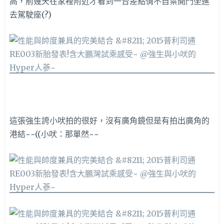
高，前幾天在家裡附近才看到一台差點情不自禁開門坐進
去駕駛座(?)
這張強生誇小吠拍的很好，沒有廣角鏡但是有拍出廣角的
港結~~((小吠：那單然~~