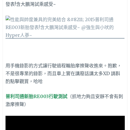
用手機錄影的方式讓行駛過程輪胎摩擦聲收進來。抱歉，
不是很專業的錄影，而且車上實在講廢話講太多XD 請斟
酌點擊觀賞，哈哈
普利司通新胎RE003行駛測試
（抓地力夠且安靜不會有刺
激摩擦聲）