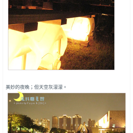
美妙的夜晚；但天空灰濛濛。