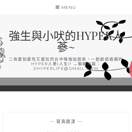
Skip
MENU
to
content
強生與小吠的HYPER人
蔘~
二枚愛拍愛吃又愛玩的台中嗨咖加起來，一起創造過癮的
HYPER人蔘(人生)! →聯絡信箱：
2HYPERLIFE@GMAIL.COM
—
寫真圖漾
—