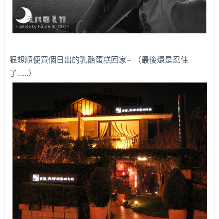
狠想順便買個日出的乳酪蛋糕回家~ （最後還是忍住
了……）