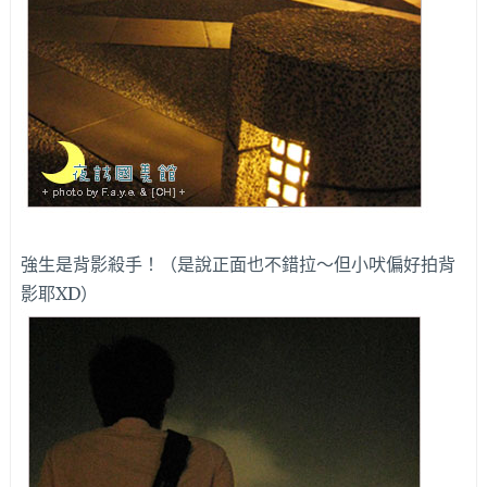
強生是背影殺手！（是說正面也不錯拉～但小吠偏好拍背
影耶XD）