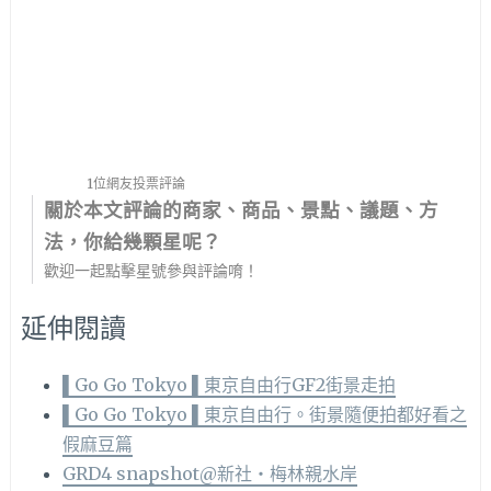
1位網友投票評論
關於本文評論的商家、商品、景點、議題、方
法，你給幾顆星呢？
歡迎一起點擊星號參與評論唷！
延伸閱讀
▌Go Go Tokyo ▌東京自由行GF2街景走拍
▌Go Go Tokyo ▌東京自由行。街景隨便拍都好看之
假麻豆篇
GRD4 snapshot@新社‧梅林親水岸