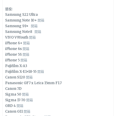
退役:
Samsung S22 Ultra
Samsung Note 10+
開箱
Samsung S9+
開箱
Samsung Note8
開箱
VIVO V9Youth
開箱
iPhone 6+
開箱
iPhone 6s
開箱
iPhone 5S
開箱
iPhone 5
開箱
Fujifilm X-A3
Fujifilm X-E1+18-55
開箱
Canon S120
開箱
Panasonic GF7 x Leica 15mm F1.7
Canon 7D
Sigma 50
開箱
Sigma 17-70
開箱
GRD 4
開箱
Canon G11
開箱