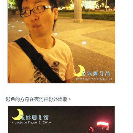
彩色的方舟在夜河裡份外燦爛。