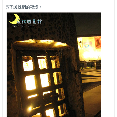
長了蜘蛛網的夜燈。