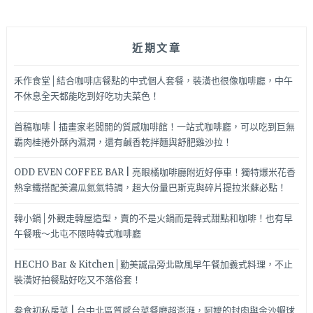
近期文章
禾作食堂│結合咖啡店餐點的中式個人套餐，裝潢也很像咖啡廳，中午
不休息全天都能吃到好吃功夫菜色！
首稿咖啡 | 插畫家老闆開的質感咖啡館！一站式咖啡廳，可以吃到巨無
霸肉桂捲外酥內濕潤，還有鹹香乾拌麵與舒肥雞沙拉！
ODD EVEN COFFEE BAR | 亮眼橘咖啡廳附近好停車！獨特爆米花香
熱拿鐵搭配美濃瓜氮氣特調，超大份量巴斯克與碎片提拉米蘇必點！
韓小鍋│外觀走韓屋造型，賣的不是火鍋而是韓式甜點和咖啡！也有早
午餐哦～北屯不限時韓式咖啡廳
HECHO Bar & Kitchen│勤美誠品旁北歐風早午餐加義式料理，不止
裝潢好拍餐點好吃又不落俗套！
叁食初私房菜 | 台中北區質感台菜餐廳超澎湃，阿嬤的封肉與金沙蝦球