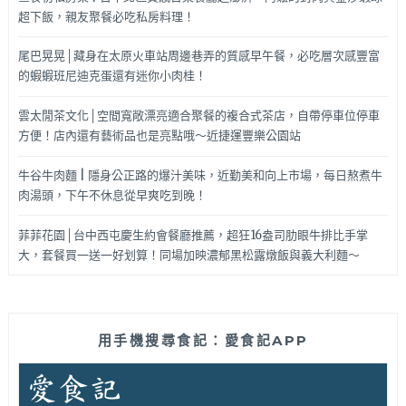
超下飯，親友聚餐必吃私房料理！
尾巴晃晃│藏身在太原火車站周邊巷弄的質感早午餐，必吃層次感豐富
的蝦蝦班尼迪克蛋還有迷你小肉桂！
雲太閒茶文化│空間寬敞漂亮適合聚餐的複合式茶店，自帶停車位停車
方便！店內還有藝術品也是亮點哦～近捷運豐樂公園站
牛谷牛肉麵 | 隱身公正路的爆汁美味，近勤美和向上市場，每日熬煮牛
肉湯頭，下午不休息從早爽吃到晚！
菲菲花園│台中西屯慶生約會餐廳推薦，超狂16盎司肋眼牛排比手掌
大，套餐買一送一好划算！同場加映濃郁黑松露燉飯與義大利麵～
用手機搜尋食記：愛食記APP