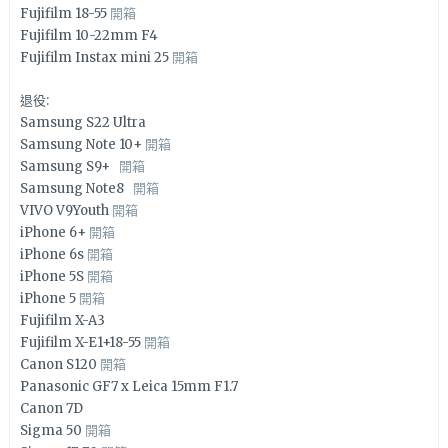
Fujifilm 18-55
開箱
Fujifilm 10-22mm F4
Fujifilm Instax mini 25
開箱
退役:
Samsung S22 Ultra
Samsung Note 10+
開箱
Samsung S9+
開箱
Samsung Note8
開箱
VIVO V9Youth
開箱
iPhone 6+
開箱
iPhone 6s
開箱
iPhone 5S
開箱
iPhone 5
開箱
Fujifilm X-A3
Fujifilm X-E1+18-55
開箱
Canon S120
開箱
Panasonic GF7 x Leica 15mm F1.7
Canon 7D
Sigma 50
開箱