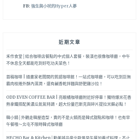
FB:
強生與小吠的Hyper人蔘
近期文章
禾作食堂│結合咖啡店餐點的中式個人套餐，裝潢也很像咖啡廳，中午
不休息全天都能吃到好吃功夫菜色！
首稿咖啡 | 插畫家老闆開的質感咖啡館！一站式咖啡廳，可以吃到巨無
霸肉桂捲外酥內濕潤，還有鹹香乾拌麵與舒肥雞沙拉！
ODD EVEN COFFEE BAR | 亮眼橘咖啡廳附近好停車！獨特爆米花香
熱拿鐵搭配美濃瓜氮氣特調，超大份量巴斯克與碎片提拉米蘇必點！
韓小鍋│外觀走韓屋造型，賣的不是火鍋而是韓式甜點和咖啡！也有早
午餐哦～北屯不限時韓式咖啡廳
HECHO Bar & Kitchen│勤美誠品旁北歐風早午餐加義式料理，不止