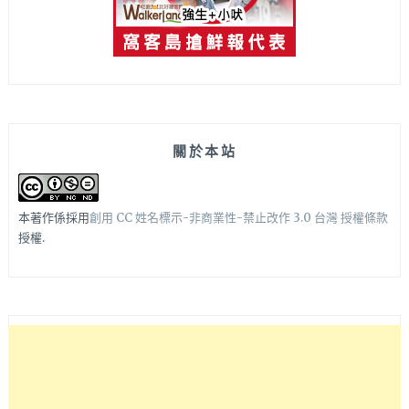
關於本站
本著作係採用
創用 CC 姓名標示-非商業性-禁止改作 3.0 台灣 授權條款
授權.