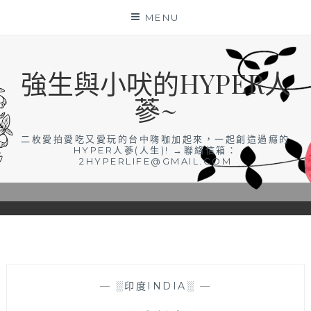
Skip
MENU
to
content
強生與小吠的HYPER人
蔘~
二枚愛拍愛吃又愛玩的台中嗨咖加起來，一起創造過癮的
HYPER人蔘(人生)! →聯絡信箱：
2HYPERLIFE@GMAIL.COM
—
░印度INDIA░
—