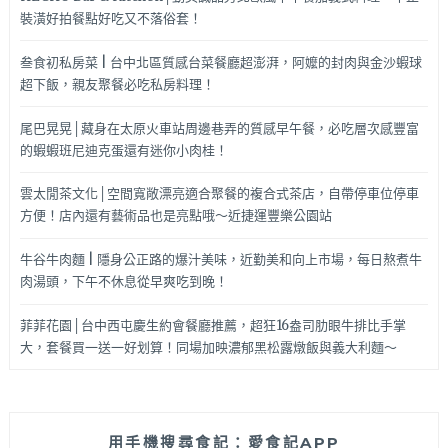
裝潢好拍餐點好吃又不落俗套！
叁食初私房菜 | 台中北區質感台菜餐廳超澎湃，阿嬤的封肉與金沙蝦球
超下飯，親友聚餐必吃私房料理！
尾巴晃晃│藏身在太原火車站周邊巷弄的質感早午餐，必吃層次感豐富
的蝦蝦班尼迪克蛋還有迷你小肉桂！
雲太閒茶文化│空間寬敞漂亮適合聚餐的複合式茶店，自帶停車位停車
方便！店內還有藝術品也是亮點哦～近捷運豐樂公園站
牛谷牛肉麵 | 隱身公正路的爆汁美味，近勤美和向上市場，每日熬煮牛
肉湯頭，下午不休息從早爽吃到晚！
菲菲花園│台中西屯慶生約會餐廳推薦，超狂16盎司肋眼牛排比手掌
大，套餐買一送一好划算！同場加映濃郁黑松露燉飯與義大利麵～
用手機搜尋食記：愛食記APP