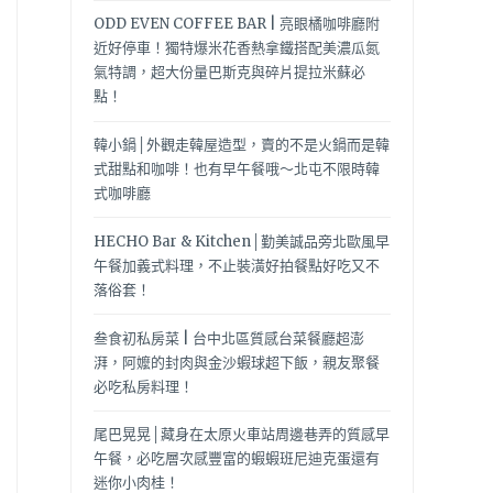
ODD EVEN COFFEE BAR | 亮眼橘咖啡廳附
近好停車！獨特爆米花香熱拿鐵搭配美濃瓜氮
氣特調，超大份量巴斯克與碎片提拉米蘇必
點！
韓小鍋│外觀走韓屋造型，賣的不是火鍋而是韓
式甜點和咖啡！也有早午餐哦～北屯不限時韓
式咖啡廳
HECHO Bar & Kitchen│勤美誠品旁北歐風早
午餐加義式料理，不止裝潢好拍餐點好吃又不
落俗套！
叁食初私房菜 | 台中北區質感台菜餐廳超澎
湃，阿嬤的封肉與金沙蝦球超下飯，親友聚餐
必吃私房料理！
尾巴晃晃│藏身在太原火車站周邊巷弄的質感早
午餐，必吃層次感豐富的蝦蝦班尼迪克蛋還有
迷你小肉桂！