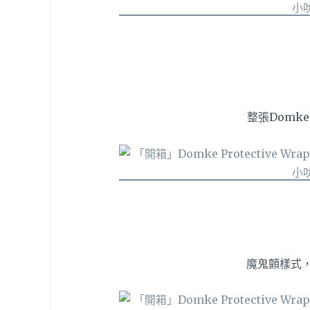
整張Domk
魔鬼顫樣式