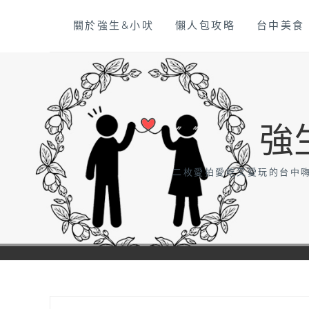
Skip
關於強生&小吠
懶人包攻略
台中美食
to
content
強
二枚愛拍愛吃又愛玩的台中嗨