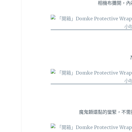
相機布攤開，內
魔鬼顫還黏的蠻緊，不需