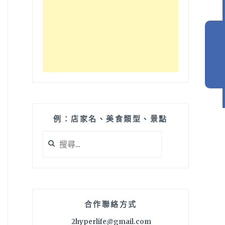
例：店家名、美食類型、景點
搜
尋
關
鍵
字:
合作聯絡方式
2hyperlife@gmail.com