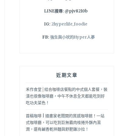
LINE搜尋: @pjv8210b
IG:
2hyperlife_foodie
FB:
強生與小吠的Hyper人蔘
近期文章
禾作食堂│結合咖啡店餐點的中式個人套餐，裝
潢也很像咖啡廳，中午不休息全天都能吃到好
吃功夫菜色！
首稿咖啡 | 插畫家老闆開的質感咖啡館！一站
式咖啡廳，可以吃到巨無霸肉桂捲外酥內濕
潤，還有鹹香乾拌麵與舒肥雞沙拉！