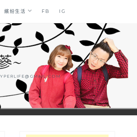
繽紛生活
FB
IG
蔘~
YPERLIFE@GMAIL.COM