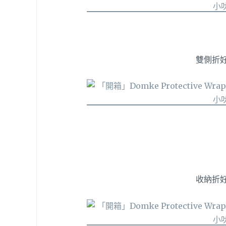
雙側折
收納折