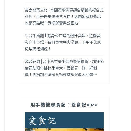
雲太閒茶文化│空間寬敞漂亮適合聚餐的複合式
茶店，自帶停車位停車方便！店內還有藝術品
也是亮點哦～近捷運豐樂公園站
牛谷牛肉麵 | 隱身公正路的爆汁美味，近勤美
和向上市場，每日熬煮牛肉湯頭，下午不休息
從早爽吃到晚！
菲菲花園│台中西屯慶生約會餐廳推薦，超狂16
盎司肋眼牛排比手掌大，套餐買一送一好划
算！同場加映濃郁黑松露燉飯與義大利麵～
用手機搜尋食記：愛食記APP