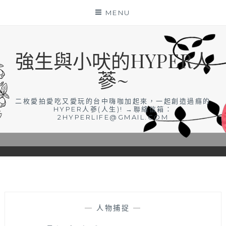
Skip
MENU
to
content
強生與小吠的HYPER人
蔘~
二枚愛拍愛吃又愛玩的台中嗨咖加起來，一起創造過癮的
HYPER人蔘(人生)! →聯絡信箱：
2HYPERLIFE@GMAIL.COM
—
人物捕捉
—