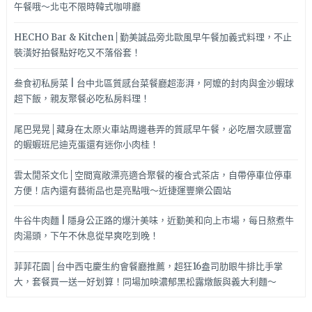
午餐哦～北屯不限時韓式咖啡廳
HECHO Bar & Kitchen│勤美誠品旁北歐風早午餐加義式料理，不止
裝潢好拍餐點好吃又不落俗套！
叁食初私房菜 | 台中北區質感台菜餐廳超澎湃，阿嬤的封肉與金沙蝦球
超下飯，親友聚餐必吃私房料理！
尾巴晃晃│藏身在太原火車站周邊巷弄的質感早午餐，必吃層次感豐富
的蝦蝦班尼迪克蛋還有迷你小肉桂！
雲太閒茶文化│空間寬敞漂亮適合聚餐的複合式茶店，自帶停車位停車
方便！店內還有藝術品也是亮點哦～近捷運豐樂公園站
牛谷牛肉麵 | 隱身公正路的爆汁美味，近勤美和向上市場，每日熬煮牛
肉湯頭，下午不休息從早爽吃到晚！
菲菲花園│台中西屯慶生約會餐廳推薦，超狂16盎司肋眼牛排比手掌
大，套餐買一送一好划算！同場加映濃郁黑松露燉飯與義大利麵～