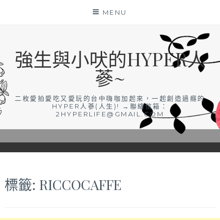
Skip
MENU
to
content
強生與小吠的HYPER人
蔘~
二枚愛拍愛吃又愛玩的台中嗨咖加起來，一起創造過癮的
HYPER人蔘(人生)! →聯絡信箱：
2HYPERLIFE@GMAIL.COM
標籤:
RICCOCAFFE