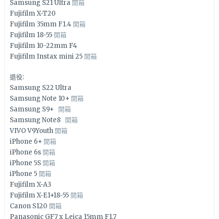
Samsung S21 Ultra
開箱
Fujifilm X-T20
Fujifilm 35mm F1.4
開箱
Fujifilm 18-55
開箱
Fujifilm 10-22mm F4
Fujifilm Instax mini 25
開箱
退役:
Samsung S22 Ultra
Samsung Note 10+
開箱
Samsung S9+
開箱
Samsung Note8
開箱
VIVO V9Youth
開箱
iPhone 6+
開箱
iPhone 6s
開箱
iPhone 5S
開箱
iPhone 5
開箱
Fujifilm X-A3
Fujifilm X-E1+18-55
開箱
Canon S120
開箱
Panasonic GF7 x Leica 15mm F1.7