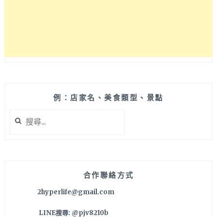
上
8
點
就
營
業，
就
在
黎
明
例：店家名、美食類型、景點
路
搜
外
尋
交
關
部
鍵
對
字:
面
哦！
合作聯絡方式
2hyperlife@gmail.com
LINE搜尋: @pjv8210b