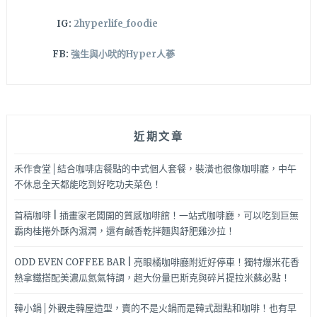
IG:
2hyperlife_foodie
FB:
強生與小吠的Hyper人蔘
近期文章
禾作食堂│結合咖啡店餐點的中式個人套餐，裝潢也很像咖啡廳，中午
不休息全天都能吃到好吃功夫菜色！
首稿咖啡 | 插畫家老闆開的質感咖啡館！一站式咖啡廳，可以吃到巨無
霸肉桂捲外酥內濕潤，還有鹹香乾拌麵與舒肥雞沙拉！
ODD EVEN COFFEE BAR | 亮眼橘咖啡廳附近好停車！獨特爆米花香
熱拿鐵搭配美濃瓜氮氣特調，超大份量巴斯克與碎片提拉米蘇必點！
韓小鍋│外觀走韓屋造型，賣的不是火鍋而是韓式甜點和咖啡！也有早