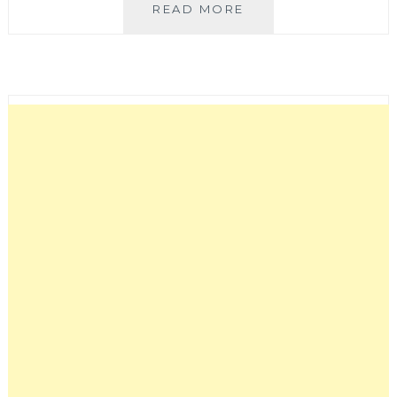
黎
READ MORE
赫
咖
啡
│
結
合
單
品
咖
啡
外
加
份
量
大
早
午
餐，
早