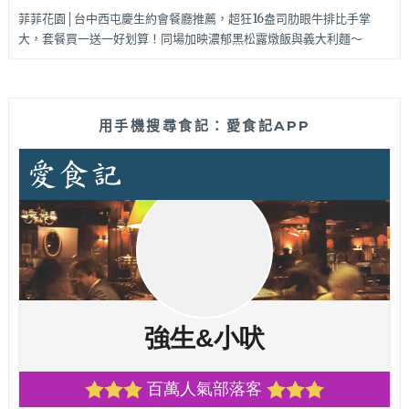
菲菲花園│台中西屯慶生約會餐廳推薦，超狂16盎司肋眼牛排比手掌
大，套餐買一送一好划算！同場加映濃郁黑松露燉飯與義大利麵～
用手機搜尋食記：愛食記APP