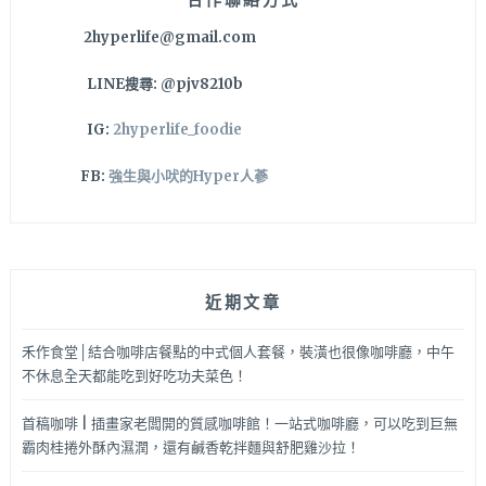
咖
2hyperlife@gmail.com
啡
就
LINE搜尋: @pjv8210b
要
攻
IG:
2hyperlife_foodie
佔
姐
FB:
強生與小吠的Hyper人蔘
妹
們
的
甜
點
近期文章
胃
啦
～
禾作食堂│結合咖啡店餐點的中式個人套餐，裝潢也很像咖啡廳，中午
不休息全天都能吃到好吃功夫菜色！
首稿咖啡 | 插畫家老闆開的質感咖啡館！一站式咖啡廳，可以吃到巨無
霸肉桂捲外酥內濕潤，還有鹹香乾拌麵與舒肥雞沙拉！