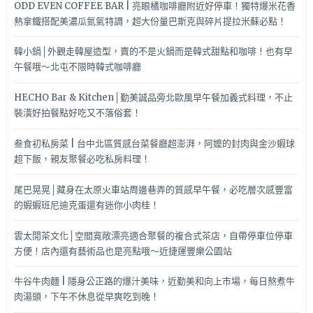
ODD EVEN COFFEE BAR | 亮眼橘咖啡廳附近好停車！獨特爆米花香
熱拿鐵搭配美濃瓜氮氣特調，超大份量巴斯克與碎片提拉米蘇必點！
韓小鍋│外觀走韓屋造型，賣的不是火鍋而是韓式甜點和咖啡！也有早
午餐哦～北屯不限時韓式咖啡廳
HECHO Bar & Kitchen│勤美誠品旁北歐風早午餐加義式料理，不止
裝潢好拍餐點好吃又不落俗套！
叁食初私房菜 | 台中北區質感台菜餐廳超澎湃，阿嬤的封肉與金沙蝦球
超下飯，親友聚餐必吃私房料理！
尾巴晃晃│藏身在太原火車站周邊巷弄的質感早午餐，必吃層次感豐富
的蝦蝦班尼迪克蛋還有迷你小肉桂！
雲太閒茶文化│空間寬敞漂亮適合聚餐的複合式茶店，自帶停車位停車
方便！店內還有藝術品也是亮點哦～近捷運豐樂公園站
牛谷牛肉麵 | 隱身公正路的爆汁美味，近勤美和向上市場，每日熬煮牛
肉湯頭，下午不休息從早爽吃到晚！