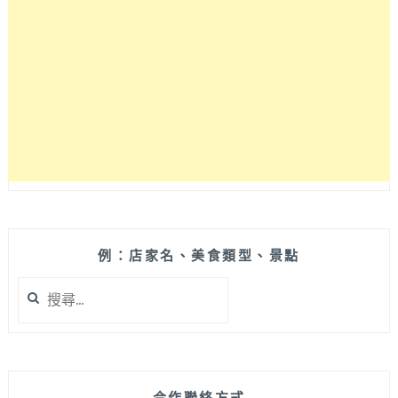
敞
空
間
超
適
合
聚
餐！
剛
推
出
可
可
例：店家名、美食類型、景點
黑
搜
潮
尋
新
關
品
鍵
的
字:
黑
浮
合作聯絡方式