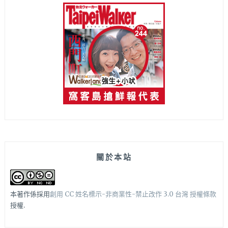
關於本站
本著作係採用
創用 CC 姓名標示-非商業性-禁止改作 3.0 台灣 授權條款
授權.