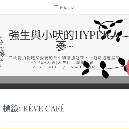
Skip
MENU
to
content
強生與小吠的HYPER人
蔘~
二枚愛拍愛吃又愛玩的台中嗨咖加起來，一起創造過癮的
HYPER人蔘(人生)! →聯絡信箱：
2HYPERLIFE@GMAIL.COM
標籤:
RÊVE CAFÉ