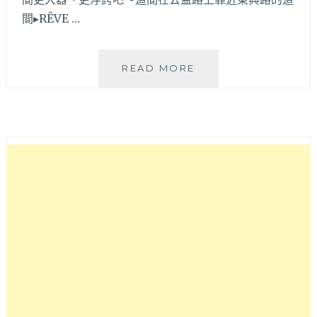
間▸RÊVE …
公
READ MORE
益
路
上
假
日
大
滿
座
的
義
法
美
食，
挑
高
寬