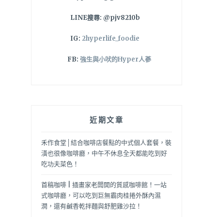
LINE搜尋: @pjv8210b
IG:
2hyperlife_foodie
FB:
強生與小吠的Hyper人蔘
近期文章
禾作食堂│結合咖啡店餐點的中式個人套餐，裝
潢也很像咖啡廳，中午不休息全天都能吃到好
吃功夫菜色！
首稿咖啡 | 插畫家老闆開的質感咖啡館！一站
式咖啡廳，可以吃到巨無霸肉桂捲外酥內濕
潤，還有鹹香乾拌麵與舒肥雞沙拉！