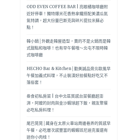
ODD EVEN COFFEE BAR | 亮眼橘咖啡廳附
近好停車！獨特爆米花香熱拿鐵搭配美濃瓜氮
氣特調，超大份量巴斯克與碎片提拉米蘇必
點！
韓小鍋│外觀走韓屋造型，賣的不是火鍋而是韓
式甜點和咖啡！也有早午餐哦～北屯不限時韓
式咖啡廳
HECHO Bar & Kitchen│勤美誠品旁北歐風早
午餐加義式料理，不止裝潢好拍餐點好吃又不
落俗套！
叁食初私房菜 | 台中北區質感台菜餐廳超澎
湃，阿嬤的封肉與金沙蝦球超下飯，親友聚餐
必吃私房料理！
尾巴晃晃│藏身在太原火車站周邊巷弄的質感早
午餐，必吃層次感豐富的蝦蝦班尼迪克蛋還有
迷你小肉桂！