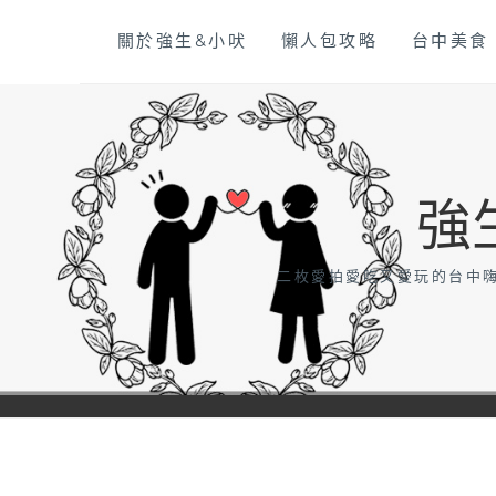
Skip
關於強生&小吠
懶人包攻略
台中美食
to
content
強
二枚愛拍愛吃又愛玩的台中嗨