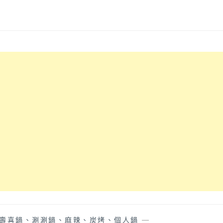
壽喜鍋、涮涮鍋、麻辣、炭烤、個人鍋
—