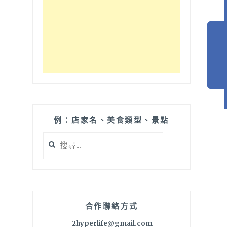
例：店家名、美食類型、景點
搜
尋
關
鍵
字:
合作聯絡方式
2hyperlife@gmail.com