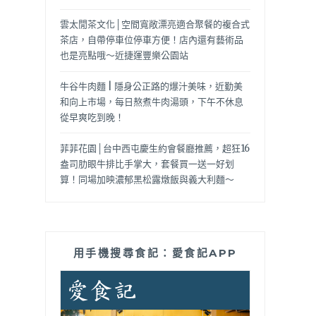
雲太閒茶文化│空間寬敞漂亮適合聚餐的複合式
茶店，自帶停車位停車方便！店內還有藝術品
也是亮點哦～近捷運豐樂公園站
牛谷牛肉麵 | 隱身公正路的爆汁美味，近勤美
和向上市場，每日熬煮牛肉湯頭，下午不休息
從早爽吃到晚！
菲菲花園│台中西屯慶生約會餐廳推薦，超狂16
盎司肋眼牛排比手掌大，套餐買一送一好划
算！同場加映濃郁黑松露燉飯與義大利麵～
用手機搜尋食記：愛食記APP