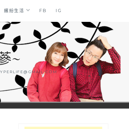
繽紛生活
FB
IG
蔘~
YPERLIFE@GMAIL.COM