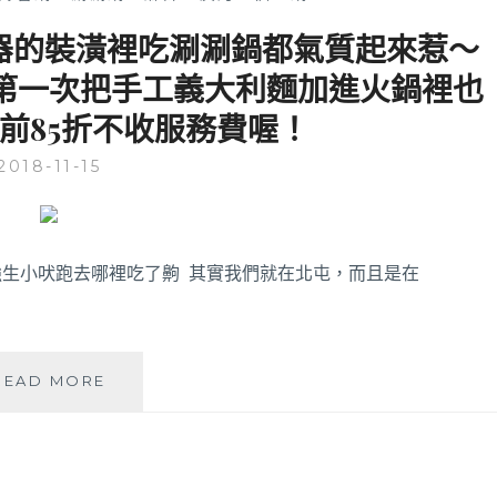
又大器的裝潢裡吃涮涮鍋都氣質起來惹～
第一次把手工義大利麵加進火鍋裡也
底前85折不收服務費喔！
2018-11-15
生小吠跑去哪裡吃了齁 其實我們就在北屯，而且是在
FATTY’S
READ MORE
小
火
鍋
│