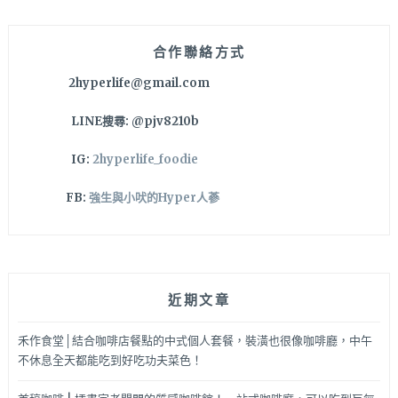
可！
字:
哥
吃
合作聯絡方式
的
2hyperlife@gmail.com
不
是
LINE搜尋: @pjv8210b
價
格，
IG:
2hyperlife_foodie
吃
的
FB:
強生與小吠的Hyper人蔘
是
回
憶
近期文章
禾作食堂│結合咖啡店餐點的中式個人套餐，裝潢也很像咖啡廳，中午
不休息全天都能吃到好吃功夫菜色！