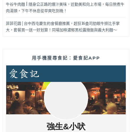
牛谷牛肉麵 | 隱身公正路的爆汁美味，近勤美和向上市場，每日熬煮牛
肉湯頭，下午不休息從早爽吃到晚！
菲菲花園│台中西屯慶生約會餐廳推薦，超狂16盎司肋眼牛排比手掌
大，套餐買一送一好划算！同場加映濃郁黑松露燉飯與義大利麵～
用手機搜尋食記：愛食記APP