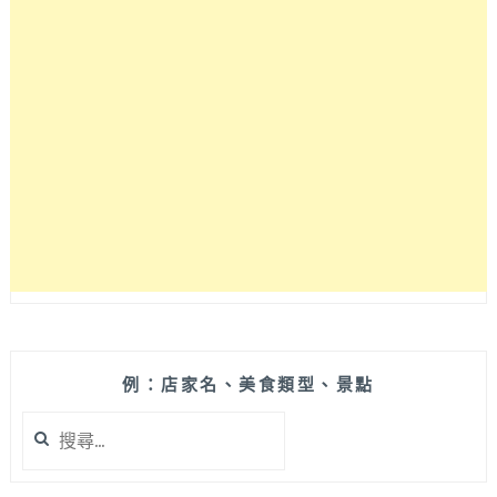
年
依
然
人
氣
爆
棚。
老
店
炸
排
骨、
炸
雞
腿，
內
例：店家名、美食類型、景點
用
搜
外
尋
帶
關
都
鍵