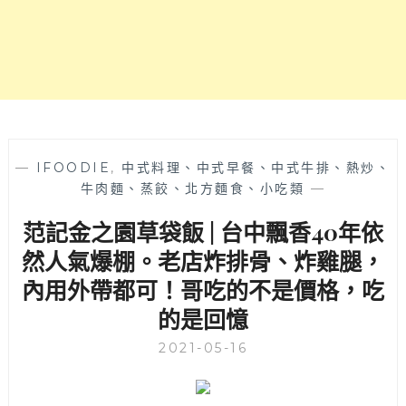
薦
排
骨
飯
老
店，
營
業
40
—
IFOODIE
,
中式料理、中式早餐、中式牛排、熱炒、
餘
牛肉麵、蒸餃、北方麵食、小吃類
—
年
范記金之園草袋飯 | 台中飄香40年依
風
味
然人氣爆棚。老店炸排骨、炸雞腿，
都
內用外帶都可！哥吃的不是價格，吃
沒
走
的是回憶
鐘！
價
2021-05-16
位
貴
鬆