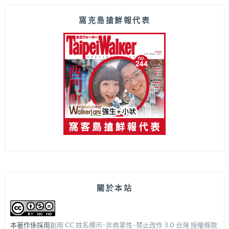
窩克島搶鮮報代表
關於本站
本著作係採用
創用 CC 姓名標示-非商業性-禁止改作 3.0 台灣 授權條款