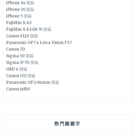
iPhone 6s
開箱
iPhone 5S
開箱
iPhone 5
開箱
Fujifilm X-A3
Fujifilm X-E1+18-55
開箱
Canon S120
開箱
Panasonic GF7 x Leica 15mm F1.7
Canon 7D
Sigma 50
開箱
Sigma 17-70
開箱
GRD 4
開箱
Canon G11
開箱
Panasonic GF2+14mm
開箱
Canon is850
熱門關鍵字