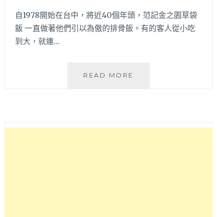
鬆
自1978開始在台中，將近40個年頭，范記金之園草袋
褒
飯 一直做著他們引以為傲的排骨飯。有的客人從小吃
貶
到大，就連…
不
一
但
更
范
READ MORE
多
記
吃
金
的
之
是
園
回
草
憶
袋
～
飯
|
台
中
飄
香
40