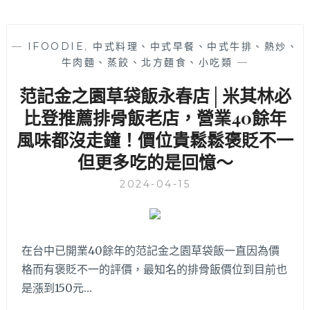
—
IFOODIE
,
中式料理、中式早餐、中式牛排、熱炒、
牛肉麵、蒸餃、北方麵食、小吃類
—
范記金之園草袋飯永春店│米其林必
比登推薦排骨飯老店，營業40餘年
風味都沒走鐘！價位貴鬆鬆褒貶不一
但更多吃的是回憶～
2024-04-15
在台中已開業40餘年的范記金之園草袋飯一直因為價
格而有褒貶不一的評價，最知名的排骨飯價位到目前也
是漲到150元…