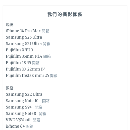
我們的攝影傢俬
現役:
iPhone 14 Pro Max
開箱
Samsung S25 Ultra
Samsung S21 Ultra
開箱
Fujifilm X-T20
Fujifilm 35mm F1.4
開箱
Fujifilm 18-55
開箱
Fujifilm 10-22mm F4
Fujifilm Instax mini 25
開箱
退役:
Samsung S22 Ultra
Samsung Note 10+
開箱
Samsung S9+
開箱
Samsung Note8
開箱
VIVO V9Youth
開箱
iPhone 6+
開箱