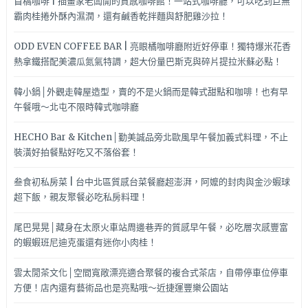
首稿咖啡 | 插畫家老闆開的質感咖啡館！一站式咖啡廳，可以吃到巨無
霸肉桂捲外酥內濕潤，還有鹹香乾拌麵與舒肥雞沙拉！
ODD EVEN COFFEE BAR | 亮眼橘咖啡廳附近好停車！獨特爆米花香
熱拿鐵搭配美濃瓜氮氣特調，超大份量巴斯克與碎片提拉米蘇必點！
韓小鍋│外觀走韓屋造型，賣的不是火鍋而是韓式甜點和咖啡！也有早
午餐哦～北屯不限時韓式咖啡廳
HECHO Bar & Kitchen│勤美誠品旁北歐風早午餐加義式料理，不止
裝潢好拍餐點好吃又不落俗套！
叁食初私房菜 | 台中北區質感台菜餐廳超澎湃，阿嬤的封肉與金沙蝦球
超下飯，親友聚餐必吃私房料理！
尾巴晃晃│藏身在太原火車站周邊巷弄的質感早午餐，必吃層次感豐富
的蝦蝦班尼迪克蛋還有迷你小肉桂！
雲太閒茶文化│空間寬敞漂亮適合聚餐的複合式茶店，自帶停車位停車
方便！店內還有藝術品也是亮點哦～近捷運豐樂公園站