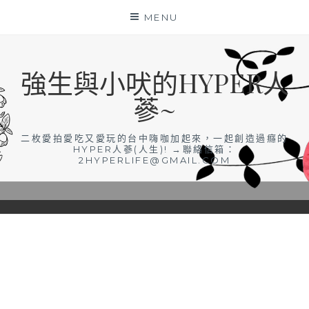
Skip
MENU
to
content
強生與小吠的HYPER人
蔘~
二枚愛拍愛吃又愛玩的台中嗨咖加起來，一起創造過癮的
HYPER人蔘(人生)! →聯絡信箱：
2HYPERLIFE@GMAIL.COM