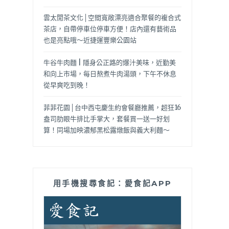
雲太閒茶文化│空間寬敞漂亮適合聚餐的複合式
茶店，自帶停車位停車方便！店內還有藝術品
也是亮點哦～近捷運豐樂公園站
牛谷牛肉麵 | 隱身公正路的爆汁美味，近勤美
和向上市場，每日熬煮牛肉湯頭，下午不休息
從早爽吃到晚！
菲菲花園│台中西屯慶生約會餐廳推薦，超狂16
盎司肋眼牛排比手掌大，套餐買一送一好划
算！同場加映濃郁黑松露燉飯與義大利麵～
用手機搜尋食記：愛食記APP