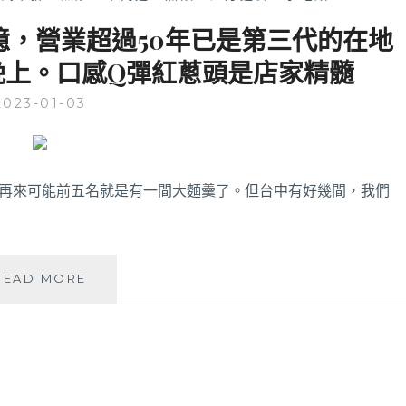
回憶，營業超過50年已是第三代的在地
晚上。口感Q彈紅蔥頭是店家精髓
2023-01-03
，再來可能前五名就是有一間大麵羹了。但台中有好幾間，我們
英
READ MORE
才
大
麵
羹
|
這