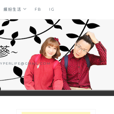
繽紛生活
FB
IG
蔘~
YPERLIFE@GMAIL.COM