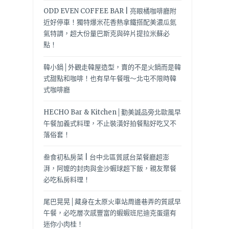
ODD EVEN COFFEE BAR | 亮眼橘咖啡廳附
近好停車！獨特爆米花香熱拿鐵搭配美濃瓜氮
氣特調，超大份量巴斯克與碎片提拉米蘇必
點！
韓小鍋│外觀走韓屋造型，賣的不是火鍋而是韓
式甜點和咖啡！也有早午餐哦～北屯不限時韓
式咖啡廳
HECHO Bar & Kitchen│勤美誠品旁北歐風早
午餐加義式料理，不止裝潢好拍餐點好吃又不
落俗套！
叁食初私房菜 | 台中北區質感台菜餐廳超澎
湃，阿嬤的封肉與金沙蝦球超下飯，親友聚餐
必吃私房料理！
尾巴晃晃│藏身在太原火車站周邊巷弄的質感早
午餐，必吃層次感豐富的蝦蝦班尼迪克蛋還有
迷你小肉桂！