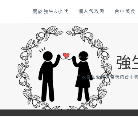
Skip
關於強生&小吠
懶人包攻略
台中美食
to
content
強
二枚愛拍愛吃又愛玩的台中嗨