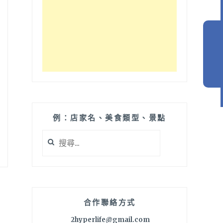
例：店家名、美食類型、景點
搜
尋
關
鍵
字:
合作聯絡方式
2hyperlife@gmail.com