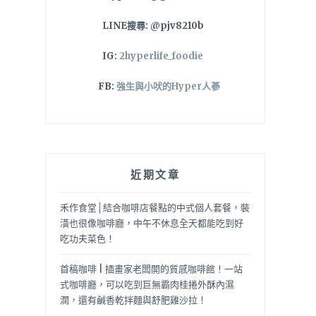
LINE搜尋: @pjv8210b
IG:
2hyperlife_foodie
FB:
強生與小吠的Hyper人蔘
近期文章
禾作食堂│結合咖啡店餐點的中式個人套餐，裝
潢也很像咖啡廳，中午不休息全天都能吃到好
吃功夫菜色！
首稿咖啡 | 插畫家老闆開的質感咖啡館！一站
式咖啡廳，可以吃到巨無霸肉桂捲外酥內濕
潤，還有鹹香乾拌麵與舒肥雞沙拉！