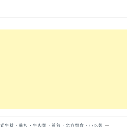
中式牛排、熱炒、牛肉麵、蒸餃、北方麵食、小吃類
—