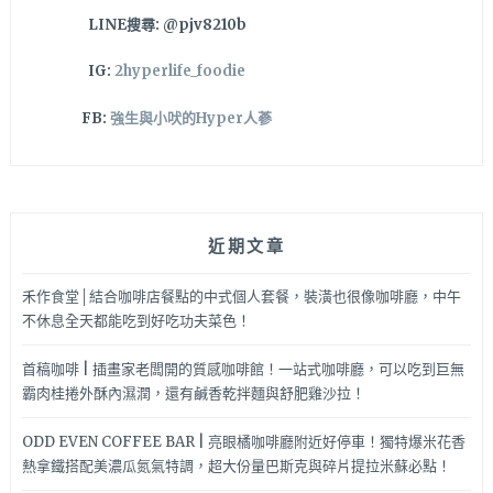
大
LINE搜尋: @pjv8210b
呼
好
IG:
2hyperlife_foodie
吃！
FB:
強生與小吠的Hyper人蔘
近期文章
禾作食堂│結合咖啡店餐點的中式個人套餐，裝潢也很像咖啡廳，中午
不休息全天都能吃到好吃功夫菜色！
首稿咖啡 | 插畫家老闆開的質感咖啡館！一站式咖啡廳，可以吃到巨無
霸肉桂捲外酥內濕潤，還有鹹香乾拌麵與舒肥雞沙拉！
ODD EVEN COFFEE BAR | 亮眼橘咖啡廳附近好停車！獨特爆米花香
熱拿鐵搭配美濃瓜氮氣特調，超大份量巴斯克與碎片提拉米蘇必點！