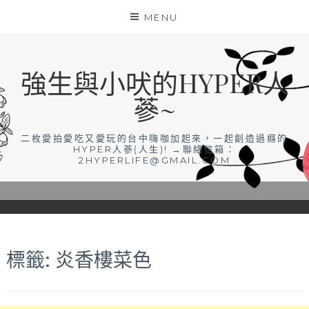
Skip
MENU
to
content
強生與小吠的HYPER人
蔘~
二枚愛拍愛吃又愛玩的台中嗨咖加起來，一起創造過癮的
HYPER人蔘(人生)! →聯絡信箱：
2HYPERLIFE@GMAIL.COM
標籤:
炎香樓菜色