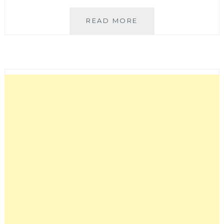
炎
READ MORE
香
樓
│
馬
蹄
蛤
蠣
燒
賣
乘
著
乾
冰
出
場
仙
氣
十