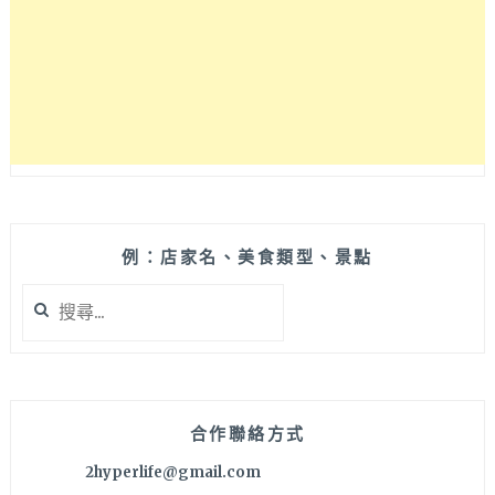
足
啊
～
不
同
於
印
象
中
的
港
例：店家名、美食類型、景點
式
搜
料
尋
理，
關
每
鍵
道
字:
都
讓
合作聯絡方式
我
2hyperlife@gmail.com
們