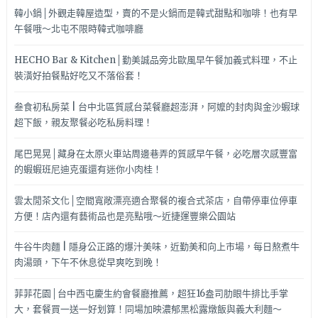
韓小鍋│外觀走韓屋造型，賣的不是火鍋而是韓式甜點和咖啡！也有早
午餐哦～北屯不限時韓式咖啡廳
HECHO Bar & Kitchen│勤美誠品旁北歐風早午餐加義式料理，不止
裝潢好拍餐點好吃又不落俗套！
叁食初私房菜 | 台中北區質感台菜餐廳超澎湃，阿嬤的封肉與金沙蝦球
超下飯，親友聚餐必吃私房料理！
尾巴晃晃│藏身在太原火車站周邊巷弄的質感早午餐，必吃層次感豐富
的蝦蝦班尼迪克蛋還有迷你小肉桂！
雲太閒茶文化│空間寬敞漂亮適合聚餐的複合式茶店，自帶停車位停車
方便！店內還有藝術品也是亮點哦～近捷運豐樂公園站
牛谷牛肉麵 | 隱身公正路的爆汁美味，近勤美和向上市場，每日熬煮牛
肉湯頭，下午不休息從早爽吃到晚！
菲菲花園│台中西屯慶生約會餐廳推薦，超狂16盎司肋眼牛排比手掌
大，套餐買一送一好划算！同場加映濃郁黑松露燉飯與義大利麵～