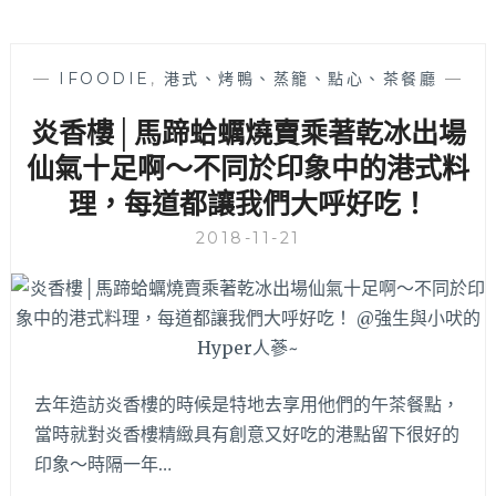
—
IFOODIE
,
港式、烤鴨、蒸籠、點心、茶餐廳
—
炎香樓│馬蹄蛤蠣燒賣乘著乾冰出場
仙氣十足啊～不同於印象中的港式料
理，每道都讓我們大呼好吃！
2018-11-21
去年造訪炎香樓的時候是特地去享用他們的午茶餐點，
當時就對炎香樓精緻具有創意又好吃的港點留下很好的
印象～時隔一年…