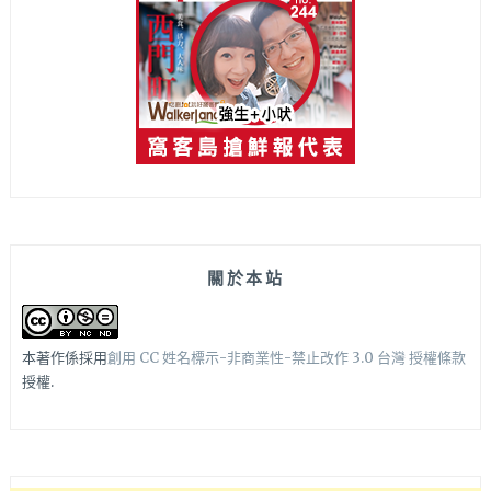
關於本站
本著作係採用
創用 CC 姓名標示-非商業性-禁止改作 3.0 台灣 授權條款
授權.