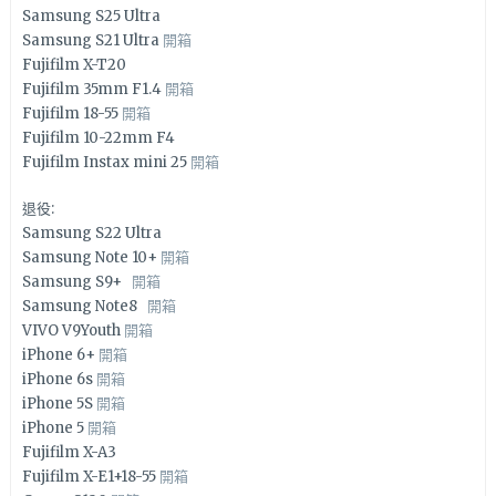
Samsung S25 Ultra
Samsung S21 Ultra
開箱
Fujifilm X-T20
Fujifilm 35mm F1.4
開箱
Fujifilm 18-55
開箱
Fujifilm 10-22mm F4
Fujifilm Instax mini 25
開箱
退役:
Samsung S22 Ultra
Samsung Note 10+
開箱
Samsung S9+
開箱
Samsung Note8
開箱
VIVO V9Youth
開箱
iPhone 6+
開箱
iPhone 6s
開箱
iPhone 5S
開箱
iPhone 5
開箱
Fujifilm X-A3
Fujifilm X-E1+18-55
開箱