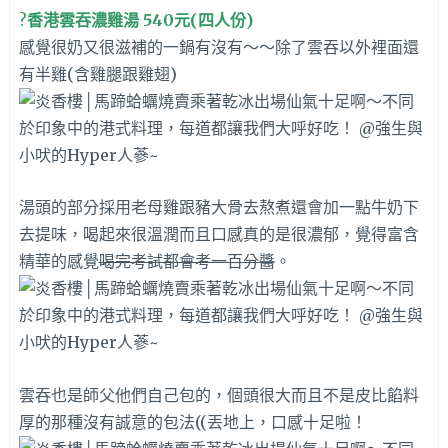
?
香港雲吞濃雞湯 540元(四人份)
感覺很奶又很滋補的一鍋有沒有～～除了雲吞以外
裡面還
有半雞(含雞腿跟雞翅)
湯頭的部分採用老母雞跟豬大骨去熬煮還會加一點牛奶下
去提味，
喝起來很溫潤而且口感真的是很濃郁，覺得富含
精華的感覺
喝完考試都會考一百分醬
。
雲吞也是師父他們自己包的，個頭很大而且不是皮比餡料
厚的那種沒有誠意的包法((丟地上，口感十足啦！