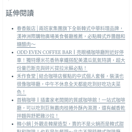
延伸閱讀
春香飯店│兩班家集團旗下全新韓式中華料理品牌，
漢神洲際購物廣場美食餐廳推薦，必點韓式炸醬麵和
糖醋肉～
ODD EVEN COFFEE BAR | 亮眼橘咖啡廳附近好停
車！獨特爆米花香熱拿鐵搭配美濃瓜氮氣特調，超大
份量巴斯克與碎片提拉米蘇必點！
禾作食堂│結合咖啡店餐點的中式個人套餐，裝潢也
很像咖啡廳，中午不休息全天都能吃到好吃功夫菜
色！
首稿咖啡 | 插畫家老闆開的質感咖啡館！一站式咖啡
廳，可以吃到巨無霸肉桂捲外酥內濕潤，還有鹹香乾
拌麵與舒肥雞沙拉！
韓小鍋│外觀走韓屋造型，賣的不是火鍋而是韓式甜
點和咖啡！也有早午餐哦～北屯不限時韓式咖啡廳