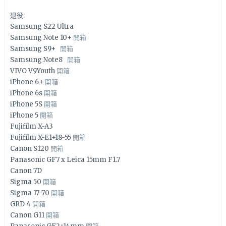
退役:
Samsung S22 Ultra
Samsung Note 10+
開箱
Samsung S9+
開箱
Samsung Note8
開箱
VIVO V9Youth
開箱
iPhone 6+
開箱
iPhone 6s
開箱
iPhone 5S
開箱
iPhone 5
開箱
Fujifilm X-A3
Fujifilm X-E1+18-55
開箱
Canon S120
開箱
Panasonic GF7 x Leica 15mm F1.7
Canon 7D
Sigma 50
開箱
Sigma 17-70
開箱
GRD 4
開箱
Canon G11
開箱