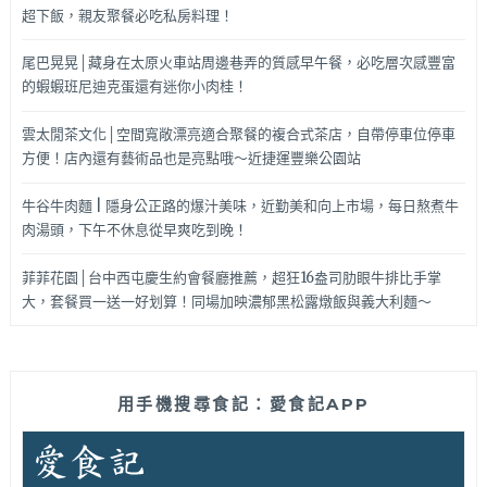
超下飯，親友聚餐必吃私房料理！
尾巴晃晃│藏身在太原火車站周邊巷弄的質感早午餐，必吃層次感豐富
的蝦蝦班尼迪克蛋還有迷你小肉桂！
雲太閒茶文化│空間寬敞漂亮適合聚餐的複合式茶店，自帶停車位停車
方便！店內還有藝術品也是亮點哦～近捷運豐樂公園站
牛谷牛肉麵 | 隱身公正路的爆汁美味，近勤美和向上市場，每日熬煮牛
肉湯頭，下午不休息從早爽吃到晚！
菲菲花園│台中西屯慶生約會餐廳推薦，超狂16盎司肋眼牛排比手掌
大，套餐買一送一好划算！同場加映濃郁黑松露燉飯與義大利麵～
用手機搜尋食記：愛食記APP