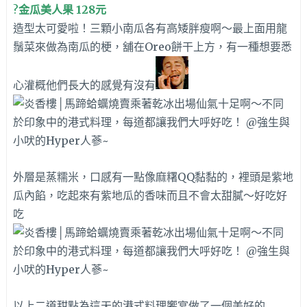
?
金瓜美人果 128元
造型太可愛啦！三顆小南瓜各有高矮胖瘦啊～
最上面用龍
鬚菜來做為南瓜的梗，舖在Oreo餅干上方，有一種想要悉
心灌概他們長大的感覺有沒有
外層是蒸糯米，口感有一點像麻糬QQ黏黏的，裡頭是紫地
瓜內餡，吃起來
有紫地瓜的香味而且不會太甜膩～好吃好
吃
以上二道甜點為這天的港式料理饗宴做了一個美好的