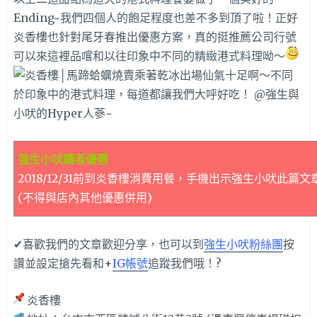
Ending~我們四個人的飽足程度也差不多到頂了啦！正好
炎香樓也針對尾牙春推出優惠方案，真的挺推薦公司行號
可以來這裡品嚐和以往印象中不同的精緻港式料理呦～
強生小吠讀者優惠
2018/12/31前到炎香樓消費用餐，手機出示強生小吠此篇
(不得與店內其他優惠併用)
✔喜歡我們的文章歡迎分享，也可以到
強生小吠粉絲團
按
讚並設定搶先看和+
IG帳號
追蹤我們哦！?
炎香樓