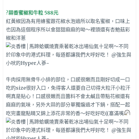
?
蒜香蜜椒和牛粒 588元
紅黃椒因為有用蜂蜜跟花椒水泡過所以取名蜜椒，口味上
也因為這個程序所以會甜甜麻麻的呦～裡頭還
有杏鮑菇彩
椒和洋蔥
牛肉採用無骨牛小排的部位，口感很嫩而且剛好切成一口
吃的size很好入口，免得客人還要自己切得大粒汗小粒汗
啊真是貼心！
口感很嫩而且醬料不會太鹹且帶點花椒還有
麻麻的氣味，另外
大蒜的部分單獨煸過才下鍋，搭配一起
吃完
畫龍點睛又錦上添花非常的香～好吃好吃((塞滿嘴