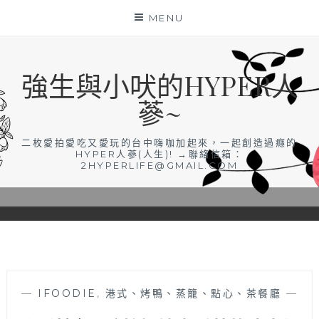
Skip
MENU
to
content
強生與小吠的HYPER人
蔘~
二枚愛拍愛吃又愛玩的台中嗨咖加起來，一起創造過癮的
HYPER人蔘(人生)! →聯絡信箱：
2HYPERLIFE@GMAIL.COM
—
IFOODIE
,
港式、烤鴨、蒸籠、點心、茶餐廳
—