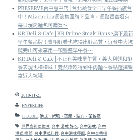
PRESERVE台中惠中店│台北蔬食全日早午餐插旗台
中！Miacucina餐飲集團旗下品牌，餐點豐富還有
每日現烤麵包可購買～
KR Deli & Cafe│KR Prime Steak House旗下最新
早午餐品牌！賣相好看也吃得出好品質，近台中大坑
爬完山可來享用一頓豐盛早午餐～
KR Deli & Cafe│不止有美味早午餐，義大利麵和排
餐表現也棒棒噠！竟然還吃得到牛肉麵～餐點選擇豐
富近大坑哦
2018-11-21
HYPERLIFE
IFOODIE
,
港式、烤鴨、蒸籠、點心、茶餐廳
世界廚神陳偉強
,
台中 港式 好吃
,
台中港式
,
台中
港式 推薦
,
台中港式料理
,
台中港式餐廳
,
台中炎香樓