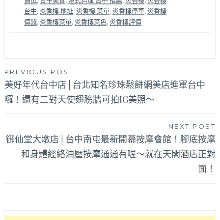
價位
,
台中美食
,
港式料理 台中 推薦
,
炎香樓
,
炎香樓
台中
,
炎香樓 地址
,
炎香樓 菜單
,
炎香樓停車
,
炎香樓
價錢
,
炎香樓菜單
,
炎香樓菜色
,
炎香樓評價
文
PREVIOUS POST
美好年代台中店│台北知名珍珠鬆餅網美店進軍台中
章
囉！還有二對天使翅膀牆可拍IG美照～
導
覽
NEXT POST
御仙堂大墩店│台中南屯最新開幕按摩會館！腳底按摩
和身體經絡油壓按摩通通有喔～就在天閣酒店正對
面！