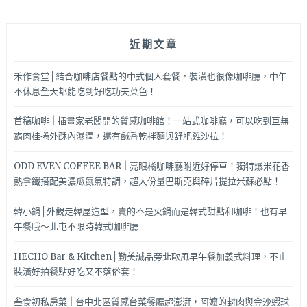
近期文章
禾作食堂│結合咖啡店餐點的中式個人套餐，裝潢也很像咖啡廳，中午
不休息全天都能吃到好吃功夫菜色！
首稿咖啡 | 插畫家老闆開的質感咖啡館！一站式咖啡廳，可以吃到巨無
霸肉桂捲外酥內濕潤，還有鹹香乾拌麵與舒肥雞沙拉！
ODD EVEN COFFEE BAR | 亮眼橘咖啡廳附近好停車！獨特爆米花香
熱拿鐵搭配美濃瓜氮氣特調，超大份量巴斯克與碎片提拉米蘇必點！
韓小鍋│外觀走韓屋造型，賣的不是火鍋而是韓式甜點和咖啡！也有早
午餐哦～北屯不限時韓式咖啡廳
HECHO Bar & Kitchen│勤美誠品旁北歐風早午餐加義式料理，不止
裝潢好拍餐點好吃又不落俗套！
叁食初私房菜 | 台中北區質感台菜餐廳超澎湃，阿嬤的封肉與金沙蝦球