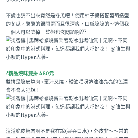
不說也猜不出來竟然是冬瓜吧！使用柚子醬搭配葡萄造型
的冬瓜，酸酸的很開胃而且很清爽，口感脆脆的～這個我
一個人可以嗑掉一整盤也沒問題啊???
?
精品燒味雙拼 480元
雙拼是脆皮燒肉+蜜汁叉燒，矮油喂呀這油油亮亮的色澤
會不會太犯規！
這道脆皮燒肉啊不是我在說(邊吞口水)，外皮非～～常的