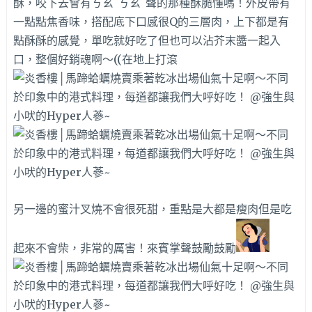
酥，咬下去會有ㄎㄠˊ
ㄎㄠˊ聲的那種酥脆懂嗎！外皮
帶有
一點點焦香味，搭配底下口感很Q
的三層肉，上下都是有
點酥酥的感覺，
單吃就好吃了但也可以沾芥末醬一起入
口，整個好銷魂啊～((在地上打滾
另一邊的蜜汁叉燒不會很死甜，重點是大都是瘦肉但是吃
起來不會柴，非常的厲害！來賓掌聲鼓勵鼓勵