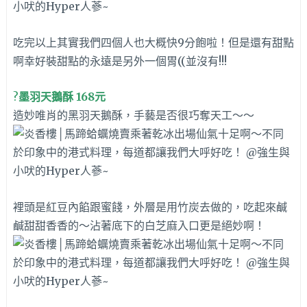
吃完以上其實我們四個人也大概快9分飽啦！但是還有甜點
啊幸好裝甜點的永遠是另外一個胃((並沒有!!!
?
墨羽天鵝酥 168元
造妙唯肖的黑羽天鵝酥，手藝是否很巧奪天工～～
裡頭是紅豆內餡跟蜜餞，外層是用竹炭去做的，吃起來鹹
鹹甜甜香香的～沾著底下的白芝麻入口更是絕妙啊！