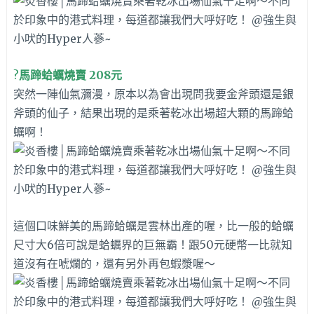
?
馬蹄蛤蠣燒賣 208元
突然一陣仙氣瀰漫，原本以為會出現問我要金斧頭還是銀
斧頭的仙子，結果出現的是乘著乾冰出場超大顆的馬蹄蛤
蠣啊！
這個口味鮮美的馬蹄蛤蠣是雲林出產的喔，比一般的蛤蠣
尺寸大6倍可說是蛤蠣界的巨無霸！跟50元硬幣一比就知
道沒有在唬爛的，還有另外再包蝦漿喔～