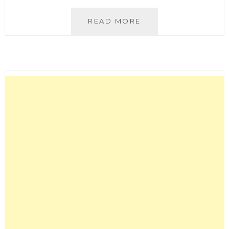
只
READ MORE
有
11
天！
法
頌
寢
飾
1500
坪
廠
房
年
終
特
賣
廠
拍，
最