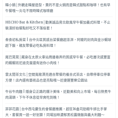
韓小鍋│外觀走韓屋造型，賣的不是火鍋而是韓式甜點和咖啡！也有早
午餐哦～北屯不限時韓式咖啡廳
HECHO Bar & Kitchen│勤美誠品旁北歐風早午餐加義式料理，不止
裝潢好拍餐點好吃又不落俗套！
叁食初私房菜 | 台中北區質感台菜餐廳超澎湃，阿嬤的封肉與金沙蝦球
超下飯，親友聚餐必吃私房料理！
尾巴晃晃│藏身在太原火車站周邊巷弄的質感早午餐，必吃層次感豐富
的蝦蝦班尼迪克蛋還有迷你小肉桂！
雲太閒茶文化│空間寬敞漂亮適合聚餐的複合式茶店，自帶停車位停車
方便！店內還有藝術品也是亮點哦～近捷運豐樂公園站
牛谷牛肉麵 | 隱身公正路的爆汁美味，近勤美和向上市場，每日熬煮牛
肉湯頭，下午不休息從早爽吃到晚！
菲菲花園│台中西屯慶生約會餐廳推薦，超狂16盎司肋眼牛排比手掌
大，套餐買一送一好划算！同場加映濃郁黑松露燉飯與義大利麵～