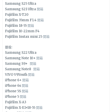
Samsung S25 Ultra
Samsung S21 Ultra
開箱
Fujifilm X-T20
Fujifilm 35mm F1.4
開箱
Fujifilm 18-55
開箱
Fujifilm 10-22mm F4
Fujifilm Instax mini 25
開箱
退役:
Samsung S22 Ultra
Samsung Note 10+
開箱
Samsung S9+
開箱
Samsung Note8
開箱
VIVO V9Youth
開箱
iPhone 6+
開箱
iPhone 6s
開箱
iPhone 5S
開箱
iPhone 5
開箱
Fujifilm X-A3
Fujifilm X-E1+18-55
開箱