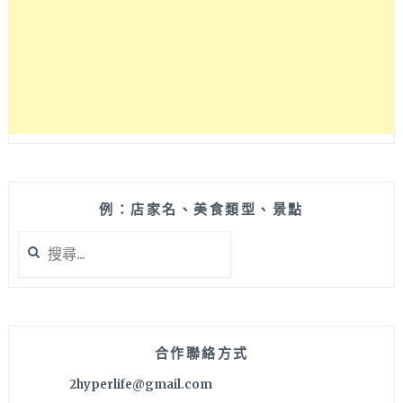
低
一
折
起！
還
有
家
電、
玩
具、
服
例：店家名、美食類型、景點
飾
搜
聯
尋
合
關
特
鍵
賣
字:
出
清
合作聯絡方式
～
2hyperlife@gmail.com