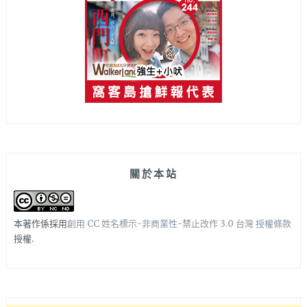
關於本站
本著作係採用
創用 CC 姓名標示-非商業性-禁止改作 3.0 台灣 授權條款
授權.