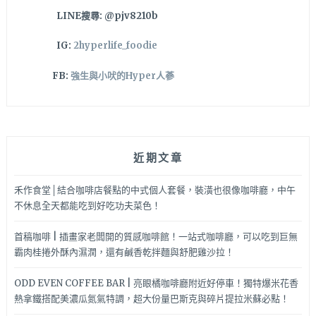
LINE搜尋: @pjv8210b
IG:
2hyperlife_foodie
FB:
強生與小吠的Hyper人蔘
近期文章
禾作食堂│結合咖啡店餐點的中式個人套餐，裝潢也很像咖啡廳，中午
不休息全天都能吃到好吃功夫菜色！
首稿咖啡 | 插畫家老闆開的質感咖啡館！一站式咖啡廳，可以吃到巨無
霸肉桂捲外酥內濕潤，還有鹹香乾拌麵與舒肥雞沙拉！
ODD EVEN COFFEE BAR | 亮眼橘咖啡廳附近好停車！獨特爆米花香
熱拿鐵搭配美濃瓜氮氣特調，超大份量巴斯克與碎片提拉米蘇必點！