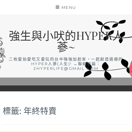
Skip
MENU
to
content
強生與小吠的HYPER人
蔘~
二枚愛拍愛吃又愛玩的台中嗨咖加起來，一起創造過癮的
HYPER人蔘(人生)! →聯絡信箱：
2HYPERLIFE@GMAIL.COM
標籤:
年終特賣