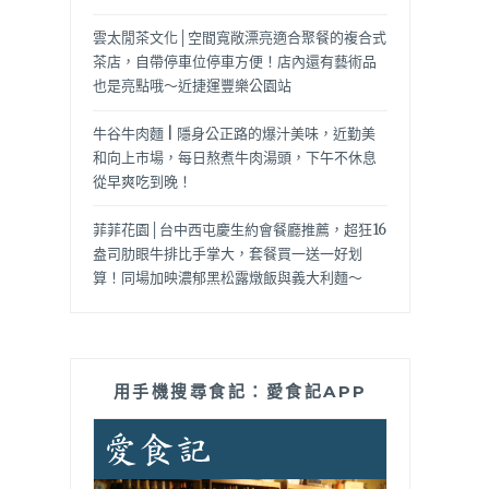
雲太閒茶文化│空間寬敞漂亮適合聚餐的複合式
茶店，自帶停車位停車方便！店內還有藝術品
也是亮點哦～近捷運豐樂公園站
牛谷牛肉麵 | 隱身公正路的爆汁美味，近勤美
和向上市場，每日熬煮牛肉湯頭，下午不休息
從早爽吃到晚！
菲菲花園│台中西屯慶生約會餐廳推薦，超狂16
盎司肋眼牛排比手掌大，套餐買一送一好划
算！同場加映濃郁黑松露燉飯與義大利麵～
用手機搜尋食記：愛食記APP