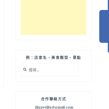
例：店家名、美食類型、景點
搜
尋
關
鍵
字:
合作聯絡方式
2hyperlife@gmail.com