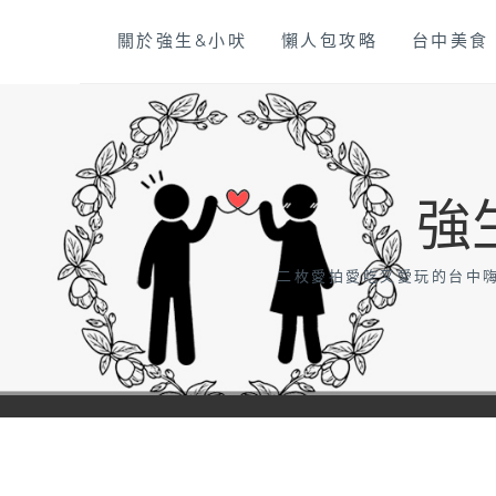
Skip
關於強生&小吠
懶人包攻略
台中美食
to
content
強
二枚愛拍愛吃又愛玩的台中嗨