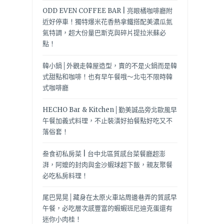
ODD EVEN COFFEE BAR | 亮眼橘咖啡廳附
近好停車！獨特爆米花香熱拿鐵搭配美濃瓜氮
氣特調，超大份量巴斯克與碎片提拉米蘇必
點！
韓小鍋│外觀走韓屋造型，賣的不是火鍋而是韓
式甜點和咖啡！也有早午餐哦～北屯不限時韓
式咖啡廳
HECHO Bar & Kitchen│勤美誠品旁北歐風早
午餐加義式料理，不止裝潢好拍餐點好吃又不
落俗套！
叁食初私房菜 | 台中北區質感台菜餐廳超澎
湃，阿嬤的封肉與金沙蝦球超下飯，親友聚餐
必吃私房料理！
尾巴晃晃│藏身在太原火車站周邊巷弄的質感早
午餐，必吃層次感豐富的蝦蝦班尼迪克蛋還有
迷你小肉桂！