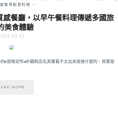
套餐等創意料理
—
質感餐廳，以早午餐料理傳遞多國旅
的美食體驗
2025-02-21
的▸居無定所◂外觀和店名其實看不太出來是做什麼的，其實是
居
READ MORE
無
定
所
│
老