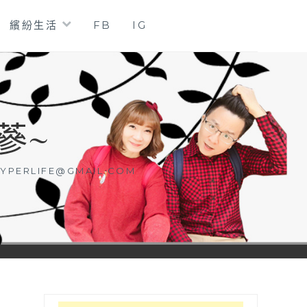
繽紛生活
FB
IG
蔘~
YPERLIFE@GMAIL.COM