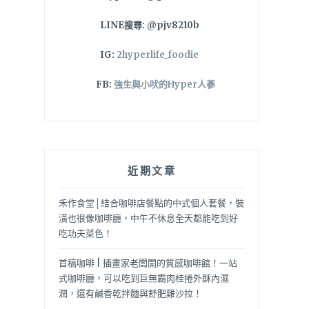
LINE搜尋: @pjv8210b
IG:
2hyperlife_foodie
FB:
強生與小吠的Hyper人蔘
近期文章
禾作食堂│結合咖啡店餐點的中式個人套餐，裝
潢也很像咖啡廳，中午不休息全天都能吃到好
吃功夫菜色！
首稿咖啡 | 插畫家老闆開的質感咖啡館！一站
式咖啡廳，可以吃到巨無霸肉桂捲外酥內濕
潤，還有鹹香乾拌麵與舒肥雞沙拉！