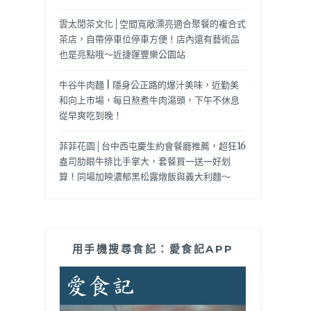
雲太閒茶文化│空間寬敞漂亮適合聚餐的複合式
茶店，自帶停車位停車方便！店內還有藝術品
也是亮點哦～近捷運豐樂公園站
牛谷牛肉麵 | 隱身公正路的爆汁美味，近勤美
和向上市場，每日熬煮牛肉湯頭，下午不休息
從早爽吃到晚！
菲菲花園│台中西屯慶生約會餐廳推薦，超狂16
盎司肋眼牛排比手掌大，套餐買一送一好划
算！同場加映濃郁黑松露燉飯與義大利麵～
用手機搜尋食記：愛食記APP