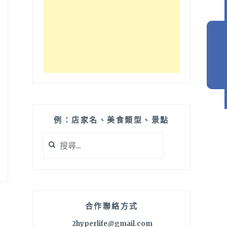
例：店家名、美食類型、景點
搜
尋
關
鍵
字:
合作聯絡方式
2hyperlife@gmail.com