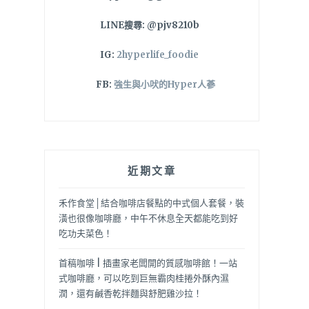
LINE搜尋: @pjv8210b
IG:
2hyperlife_foodie
FB:
強生與小吠的Hyper人蔘
近期文章
禾作食堂│結合咖啡店餐點的中式個人套餐，裝
潢也很像咖啡廳，中午不休息全天都能吃到好
吃功夫菜色！
首稿咖啡 | 插畫家老闆開的質感咖啡館！一站
式咖啡廳，可以吃到巨無霸肉桂捲外酥內濕
潤，還有鹹香乾拌麵與舒肥雞沙拉！