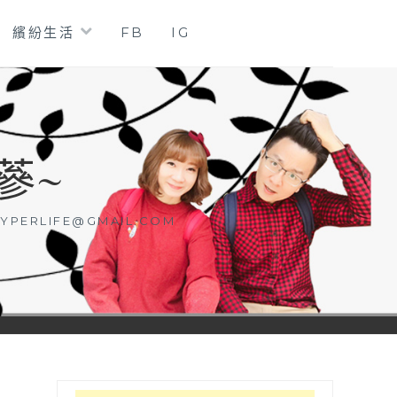
繽紛生活
FB
IG
蔘~
YPERLIFE@GMAIL.COM