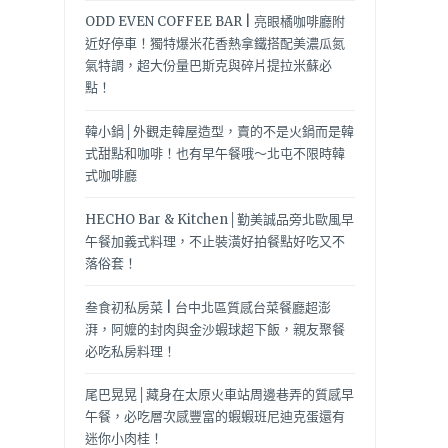
ODD EVEN COFFEE BAR | 亮眼橘咖啡廳附
近好停車！獨特爆米花香熱拿鐵搭配美濃瓜氮
氣特調，超大份量巴斯克與碎片提拉米蘇必
點！
韓小鍋│外觀走韓屋造型，賣的不是火鍋而是韓
式甜點和咖啡！也有早午餐哦～北屯不限時韓
式咖啡廳
HECHO Bar & Kitchen│勤美誠品旁北歐風早
午餐加義式料理，不止裝潢好拍餐點好吃又不
落俗套！
叁食初私房菜 | 台中北區質感台菜餐廳超澎
湃，阿嬤的封肉與金沙蝦球超下飯，親友聚餐
必吃私房料理！
尾巴晃晃│藏身在太原火車站周邊巷弄的質感早
午餐，必吃層次感豐富的蝦蝦班尼迪克蛋還有
迷你小肉桂！