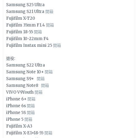
Samsung S25 Ultra
Samsung S21 Ultra
開箱
Fujifilm X-T20
Fujifilm 35mm F1.4
開箱
Fujifilm 18-55
開箱
Fujifilm 10-22mm F4
Fujifilm Instax mini 25
開箱
退役:
Samsung S22 Ultra
Samsung Note 10+
開箱
Samsung S9+
開箱
Samsung Note8
開箱
VIVO V9Youth
開箱
iPhone 6+
開箱
iPhone 6s
開箱
iPhone 5S
開箱
iPhone 5
開箱
Fujifilm X-A3
Fujifilm X-E1+18-55
開箱