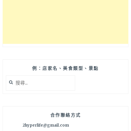
旗
啦！
港
式
招
牌
花
膠
雞
湯
是
例：店家名、美食類型、景點
每
搜
桌
尋
必
關
點，
鍵
附
字:
餐
種
合作聯絡方式
類
2hyperlife@gmail.com
超