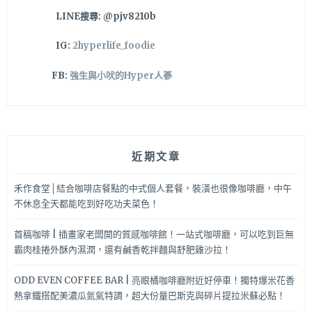
多
LINE搜尋: @pjv8210b
竟
然
IG:
2hyperlife_foodie
還
吃
FB:
強生與小吠的Hyper人蔘
得
到
韓
式
醬
近期文章
蟹
~
禾作食堂│結合咖啡店餐點的中式個人套餐，裝潢也很像咖啡廳，中午
不休息全天都能吃到好吃功夫菜色！
首稿咖啡 | 插畫家老闆開的質感咖啡館！一站式咖啡廳，可以吃到巨無
霸肉桂捲外酥內濕潤，還有鹹香乾拌麵與舒肥雞沙拉！
ODD EVEN COFFEE BAR | 亮眼橘咖啡廳附近好停車！獨特爆米花香
熱拿鐵搭配美濃瓜氮氣特調，超大份量巴斯克與碎片提拉米蘇必點！