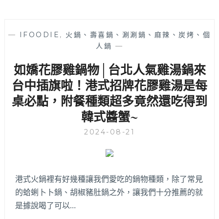
—
IFOODIE
,
火鍋、壽喜鍋、涮涮鍋、麻辣、炭烤、個
人鍋
—
如嬌花膠雞鍋物│台北人氣雞湯鍋來
台中插旗啦！港式招牌花膠雞湯是每
桌必點，附餐種類超多竟然還吃得到
韓式醬蟹~
2024-08-21
港式火鍋裡有好幾種讓我們愛吃的鍋物種類，除了常見
的蛤蜊卜卜鍋、胡椒豬肚鍋之外，讓我們十分推薦的就
是據說喝了可以…