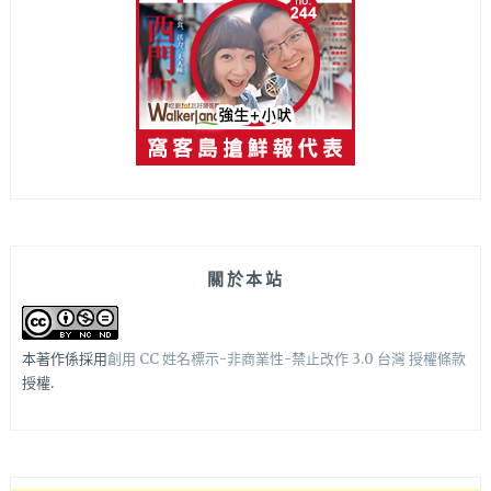
關於本站
本著作係採用
創用 CC 姓名標示-非商業性-禁止改作 3.0 台灣 授權條款
授權.