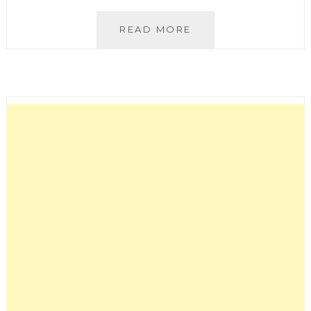
如
READ MORE
嬌
花
膠
雞
鍋
物
│
台
北
人
氣
雞
湯
鍋
來
台
中
插