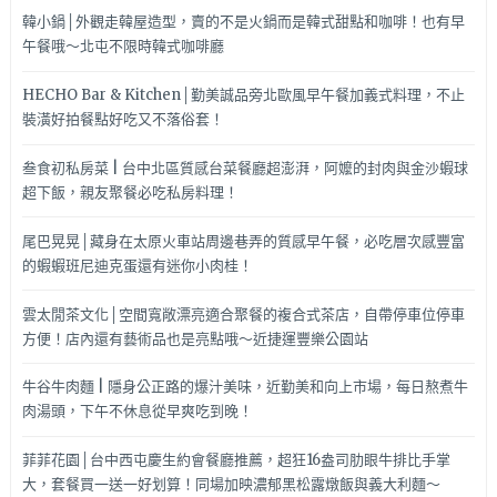
韓小鍋│外觀走韓屋造型，賣的不是火鍋而是韓式甜點和咖啡！也有早
午餐哦～北屯不限時韓式咖啡廳
HECHO Bar & Kitchen│勤美誠品旁北歐風早午餐加義式料理，不止
裝潢好拍餐點好吃又不落俗套！
叁食初私房菜 | 台中北區質感台菜餐廳超澎湃，阿嬤的封肉與金沙蝦球
超下飯，親友聚餐必吃私房料理！
尾巴晃晃│藏身在太原火車站周邊巷弄的質感早午餐，必吃層次感豐富
的蝦蝦班尼迪克蛋還有迷你小肉桂！
雲太閒茶文化│空間寬敞漂亮適合聚餐的複合式茶店，自帶停車位停車
方便！店內還有藝術品也是亮點哦～近捷運豐樂公園站
牛谷牛肉麵 | 隱身公正路的爆汁美味，近勤美和向上市場，每日熬煮牛
肉湯頭，下午不休息從早爽吃到晚！
菲菲花園│台中西屯慶生約會餐廳推薦，超狂16盎司肋眼牛排比手掌
大，套餐買一送一好划算！同場加映濃郁黑松露燉飯與義大利麵～