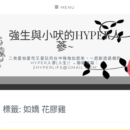
Skip
MENU
to
content
強生與小吠的HYPER人
蔘~
二枚愛拍愛吃又愛玩的台中嗨咖加起來，一起創造過癮的
HYPER人蔘(人生)! →聯絡信箱：
2HYPERLIFE@GMAIL.COM
標籤:
如嬌 花膠雞