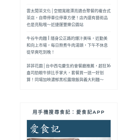
雲太閒茶文化│空間寬敞漂亮適合聚餐的複合式
茶店，自帶停車位停車方便！店內還有藝術品
也是亮點哦～近捷運豐樂公園站
牛谷牛肉麵 | 隱身公正路的爆汁美味，近勤美
和向上市場，每日熬煮牛肉湯頭，下午不休息
從早爽吃到晚！
菲菲花園│台中西屯慶生約會餐廳推薦，超狂16
盎司肋眼牛排比手掌大，套餐買一送一好划
算！同場加映濃郁黑松露燉飯與義大利麵～
用手機搜尋食記：愛食記APP