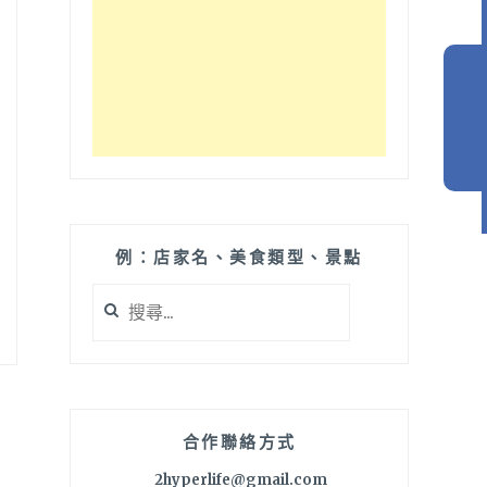
例：店家名、美食類型、景點
搜
尋
關
鍵
字:
合作聯絡方式
2hyperlife@gmail.com