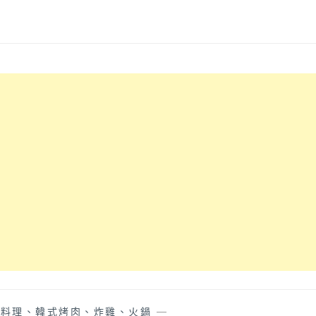
式料理、韓式烤肉、炸雞、火鍋
—