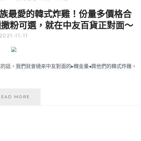
小資族最愛的韓式炸雞！份量多價格合
種撒粉可選，就在中友百貨正對面～
2021-11-11
的話，我們就會繞來中友對面的▸韓金量◂買他們的韓式炸雞，
韓
READ MORE
金
量
|
一
中
商