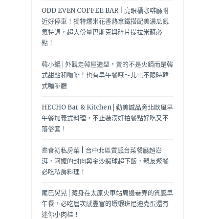
ODD EVEN COFFEE BAR | 亮眼橘咖啡廳附
近好停車！獨特爆米花香熱拿鐵搭配美濃瓜氮
氣特調，超大份量巴斯克與碎片提拉米蘇必
點！
韓小鍋│外觀走韓屋造型，賣的不是火鍋而是韓
式甜點和咖啡！也有早午餐哦～北屯不限時韓
式咖啡廳
HECHO Bar & Kitchen│勤美誠品旁北歐風早
午餐加義式料理，不止裝潢好拍餐點好吃又不
落俗套！
叁食初私房菜 | 台中北區質感台菜餐廳超澎
湃，阿嬤的封肉與金沙蝦球超下飯，親友聚餐
必吃私房料理！
尾巴晃晃│藏身在太原火車站周邊巷弄的質感早
午餐，必吃層次感豐富的蝦蝦班尼迪克蛋還有
迷你小肉桂！