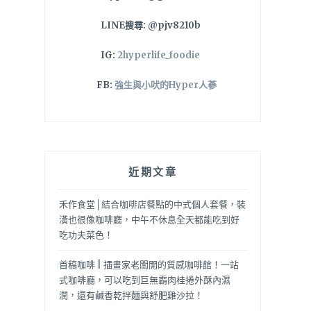
LINE搜尋: @pjv8210b
IG:
2hyperlife_foodie
FB:
強生與小吠的Hyper人蔘
近期文章
禾作食堂│結合咖啡店餐點的中式個人套餐，裝
潢也很像咖啡廳，中午不休息全天都能吃到好
吃功夫菜色！
首稿咖啡 | 插畫家老闆開的質感咖啡館！一站
式咖啡廳，可以吃到巨無霸肉桂捲外酥內濕
潤，還有鹹香乾拌麵與舒肥雞沙拉！