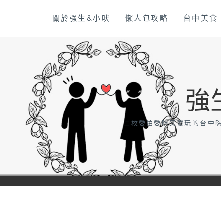
Skip
關於強生&小吠
懶人包攻略
台中美食
to
content
強
二枚愛拍愛吃又愛玩的台中嗨