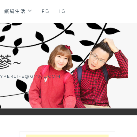
繽紛生活
FB
IG
蔘~
YPERLIFE@GMAIL.COM