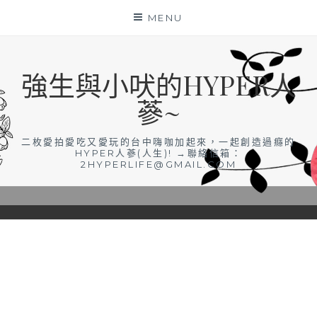
Skip
MENU
to
content
強生與小吠的HYPER人
蔘~
二枚愛拍愛吃又愛玩的台中嗨咖加起來，一起創造過癮的
HYPER人蔘(人生)! →聯絡信箱：
2HYPERLIFE@GMAIL.COM