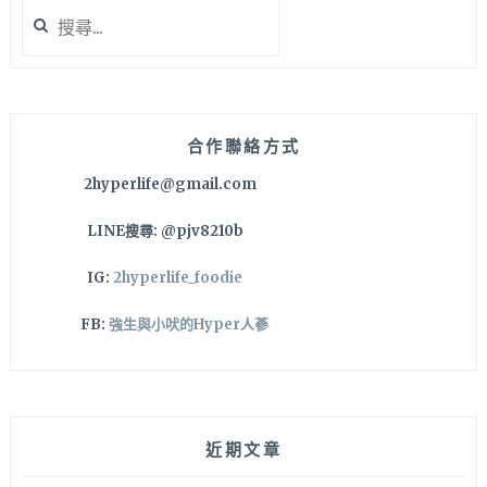
搜
追
尋
劇
關
時
鍵
的
字:
嘴
饞
合作聯絡方式
好
2hyperlife@gmail.com
朋
友
LINE搜尋: @pjv8210b
～
IG:
2hyperlife_foodie
FB:
強生與小吠的Hyper人蔘
近期文章