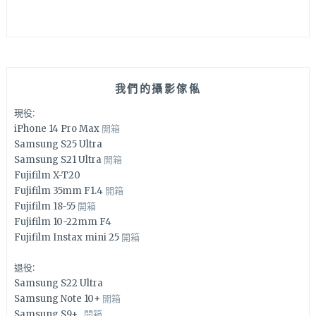
我們的攝影傢俬
現役:
iPhone 14 Pro Max
開箱
Samsung S25 Ultra
Samsung S21 Ultra
開箱
Fujifilm X-T20
Fujifilm 35mm F1.4
開箱
Fujifilm 18-55
開箱
Fujifilm 10-22mm F4
Fujifilm Instax mini 25
開箱
退役:
Samsung S22 Ultra
Samsung Note 10+
開箱
Samsung S9+
開箱