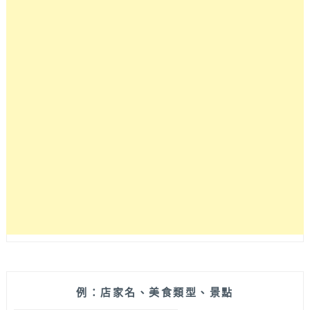
單
後
才
現
烤
製
作
的
超
涮
嘴
零
食！
包
裝
喜
氣
送
禮
大
例：店家名、美食類型、景點
方，