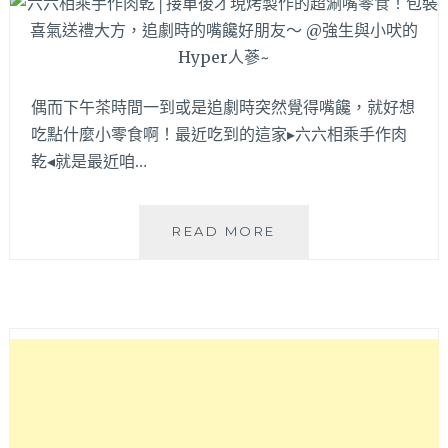
誇
張！
目
前
還
偶而下午茶時間一到或是追劇時突然覺得嘴饞，就好想
有
吃點什麼小零食啊！最近吃到的這家▸六六相乘手作肉
買
乾◂就是最近咱…
一
送
一
喔
六
READ MORE
～
六
相
乘
手
作
肉
乾
│
接