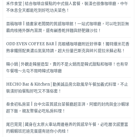
禾作食堂│結合咖啡店餐點的中式個人套餐，裝潢也很像咖啡廳，中午
不休息全天都能吃到好吃功夫菜色！
首稿咖啡 | 插畫家老闆開的質感咖啡館！一站式咖啡廳，可以吃到巨無
霸肉桂捲外酥內濕潤，還有鹹香乾拌麵與舒肥雞沙拉！
ODD EVEN COFFEE BAR | 亮眼橘咖啡廳附近好停車！獨特爆米花香
熱拿鐵搭配美濃瓜氮氣特調，超大份量巴斯克與碎片提拉米蘇必點！
韓小鍋│外觀走韓屋造型，賣的不是火鍋而是韓式甜點和咖啡！也有早
午餐哦～北屯不限時韓式咖啡廳
HECHO Bar & Kitchen│勤美誠品旁北歐風早午餐加義式料理，不止
裝潢好拍餐點好吃又不落俗套！
叁食初私房菜 | 台中北區質感台菜餐廳超澎湃，阿嬤的封肉與金沙蝦球
超下飯，親友聚餐必吃私房料理！
尾巴晃晃│藏身在太原火車站周邊巷弄的質感早午餐，必吃層次感豐富
的蝦蝦班尼迪克蛋還有迷你小肉桂！