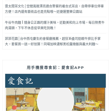
雲太閒茶文化│空間寬敞漂亮適合聚餐的複合式茶店，自帶停車位停車
方便！店內還有藝術品也是亮點哦～近捷運豐樂公園站
牛谷牛肉麵 | 隱身公正路的爆汁美味，近勤美和向上市場，每日熬煮牛
肉湯頭，下午不休息從早爽吃到晚！
菲菲花園│台中西屯慶生約會餐廳推薦，超狂16盎司肋眼牛排比手掌
大，套餐買一送一好划算！同場加映濃郁黑松露燉飯與義大利麵～
用手機搜尋食記：愛食記APP