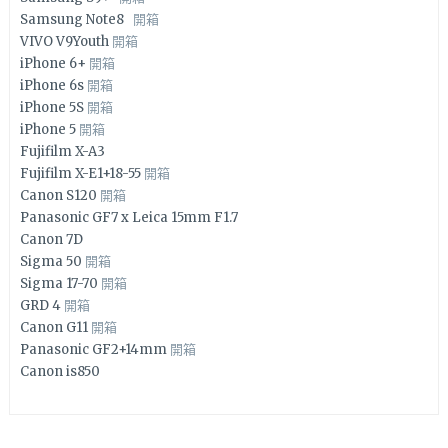
Samsung Note8
開箱
VIVO V9Youth
開箱
iPhone 6+
開箱
iPhone 6s
開箱
iPhone 5S
開箱
iPhone 5
開箱
Fujifilm X-A3
Fujifilm X-E1+18-55
開箱
Canon S120
開箱
Panasonic GF7 x Leica 15mm F1.7
Canon 7D
Sigma 50
開箱
Sigma 17-70
開箱
GRD 4
開箱
Canon G11
開箱
Panasonic GF2+14mm
開箱
Canon is850