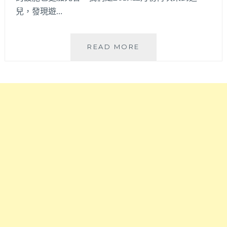
兒，發現遊…
高
READ MORE
美
濕
地
賞
夕
陽
還
可
買
台
中
超
夯
肉
乾
當