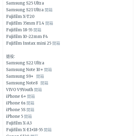
Samsung S25 Ultra
Samsung S21 Ultra
開箱
Fujifilm X-T20
Fujifilm 35mm F1.4
開箱
Fujifilm 18-55
開箱
Fujifilm 10-22mm F4
Fujifilm Instax mini 25
開箱
退役:
Samsung S22 Ultra
Samsung Note 10+
開箱
Samsung S9+
開箱
Samsung Note8
開箱
VIVO V9Youth
開箱
iPhone 6+
開箱
iPhone 6s
開箱
iPhone 5S
開箱
iPhone 5
開箱
Fujifilm X-A3
Fujifilm X-E1+18-55
開箱