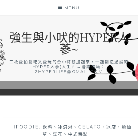
Skip
MENU
to
content
強生與小吠的HYPER人
蔘~
二枚愛拍愛吃又愛玩的台中嗨咖加起來，一起創造過癮的
HYPER人蔘(人生)! →聯絡信箱：
2HYPERLIFE@GMAIL.COM
—
IFOODIE
,
飲料、冰淇淋、GELATO、冰店、燒仙
草、豆花、中式糕點
—