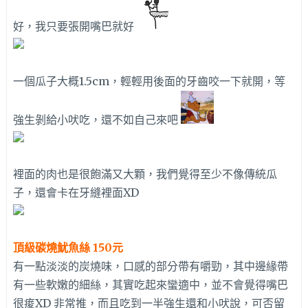
好，我只要張開嘴巴就好
一個瓜子大概1.5cm，輕輕用後面的牙齒咬一下就開，等
強生剝給小吠吃，還不如自己來吧
裡面的肉也是很飽滿又大顆，我們覺得至少不像傳統瓜
子，還會卡在牙縫裡面XD
頂級碳燒魷魚絲 150元
有一點淡淡的炭燒味，口感的部分帶有嚼勁，其中邊緣帶
有一些軟嫩的細絲，其實吃起來蠻適中，並不會覺得嘴巴
很痠XD 非常推，而且吃到一半強生還和小吠說，可否留