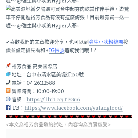
✔喜歡我們的文章歡迎分享，也可以到
強生小吠粉絲團
按
讚並設定搶先看和+
IG帳號
追蹤我們哦！?
裕芳食品 高美國際店
地址：台中市清水區美堤街150號
電話：04-26112588
營業時間：10:00-19:00
官網：
https://lihi1.cc/TPGu6
FB：
https://www.facebook.com/yufangfood/
<本文為裕芳食品邀約
試吃，內容均為真實感受>