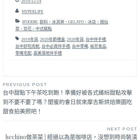
2019-12-14
HYPERLIFE
IFOODIE
,
飲料、冰淇淋、GELATO、冰店、燒仙
草、豆花、中式糕點
2019年貨
,
2020年節禮盒
,
2020年貨
,
台中伴手禮
,
台中好吃肉乾
,
台中必買伴手禮
,
台中零嘴
,
裕芳食品
,
零嘴宅配
,
高美濕地伴手禮
文
PREVIOUS POST
台中甜點下午茶吃到飽！準備好被各式繽紛甜點攻擊
章
到不要不要了嗎？閨蜜約會日就來摩吉斯烘焙樂園吃
導
甜食拍美照吧！
覽
NEXT POST
hechino做茶菜│經過以為是咖啡店，沒想到時尚裝潢