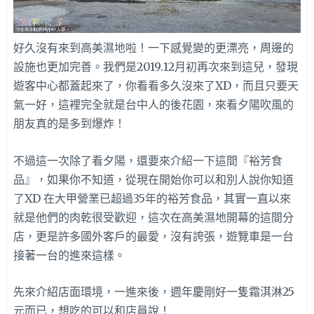
好久沒有來到高美濕地啦！一下感覺變的更漂亮，周邊的
設施也更加完善。我們是2019.12月初再次來到這兒，發現
遊客中心都蓋起來了，你看看多久沒來了XD，而且只要天
氣一好，這裡完全就是台中人的後花園，來看夕陽吹風的
朋友真的是多到爆炸！
不過這一次除了看夕陽，還要來介紹一下這間『裕芳食
品』，如果你不知道，從現在開始你可以和別人說你知道
了XD 在大甲營業已超過35年的裕芳食品，其實一直以來
就是他們的肉乾很受歡迎，這次在高美濕地開幕的這間分
店，更是許多國外客戶的最愛，沒有誇張，遊覽車是一台
接著一台的進來這樣。
先來介紹店面環境，一進來後，週年慶剛好一隻霜淇淋25
元而已，想吃的可以和店員說！