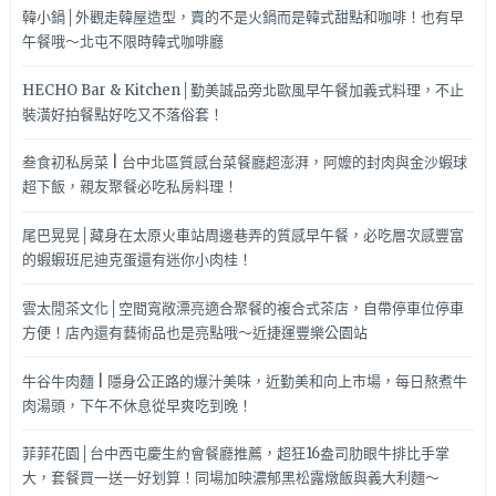
韓小鍋│外觀走韓屋造型，賣的不是火鍋而是韓式甜點和咖啡！也有早
午餐哦～北屯不限時韓式咖啡廳
HECHO Bar & Kitchen│勤美誠品旁北歐風早午餐加義式料理，不止
裝潢好拍餐點好吃又不落俗套！
叁食初私房菜 | 台中北區質感台菜餐廳超澎湃，阿嬤的封肉與金沙蝦球
超下飯，親友聚餐必吃私房料理！
尾巴晃晃│藏身在太原火車站周邊巷弄的質感早午餐，必吃層次感豐富
的蝦蝦班尼迪克蛋還有迷你小肉桂！
雲太閒茶文化│空間寬敞漂亮適合聚餐的複合式茶店，自帶停車位停車
方便！店內還有藝術品也是亮點哦～近捷運豐樂公園站
牛谷牛肉麵 | 隱身公正路的爆汁美味，近勤美和向上市場，每日熬煮牛
肉湯頭，下午不休息從早爽吃到晚！
菲菲花園│台中西屯慶生約會餐廳推薦，超狂16盎司肋眼牛排比手掌
大，套餐買一送一好划算！同場加映濃郁黑松露燉飯與義大利麵～