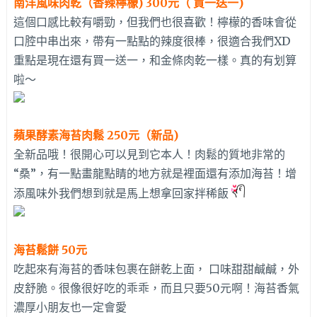
南洋風味肉乾（香辣檸檬) 300元（ 買一送一)
這個口感比較有嚼勁，但我們也很喜歡！檸檬的香味會從
口腔中串出來，帶有一點點的辣度很棒，很適合我們XD
重點是現在還有買一送一，和金條肉乾一樣。真的有划算
啦～
蘋果酵素海苔肉鬆 250元（新品)
全新品哦！很開心可以見到它本人！肉鬆的質地非常的
“桑”，有一點畫龍點睛的地方就是裡面還有添加海苔！增
添風味外我們想到就是馬上想拿回家拌稀飯
海苔鬆餅 50元
吃起來有海苔的香味包裹在餅乾上面， 口味甜甜鹹鹹，外
皮舒脆。很像很好吃的乖乖，而且只要50元啊！海苔香氣
濃厚小朋友也一定會愛