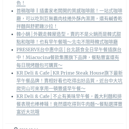
色！
首稿咖啡 | 插畫家老闆開的質感咖啡館！一站式咖啡
廳，可以吃到巨無霸肉桂捲外酥內濕潤，還有鹹香乾
拌麵與舒肥雞沙拉！
韓小鍋│外觀走韓屋造型，賣的不是火鍋而是韓式甜
點和咖啡！也有早午餐哦～北屯不限時韓式咖啡廳
PRESERVE台中惠中店│台北蔬食全日早午餐插旗台
中！Miacucina餐飲集團旗下品牌，餐點豐富還有
每日現烤麵包可購買～
KR Deli & Cafe│KR Prime Steak House旗下最新
早午餐品牌！賣相好看也吃得出好品質，近台中大坑
爬完山可來享用一頓豐盛早午餐～
KR Deli & Cafe│不止有美味早午餐，義大利麵和排
餐表現也棒棒噠！竟然還吃得到牛肉麵～餐點選擇豐
富近大坑哦