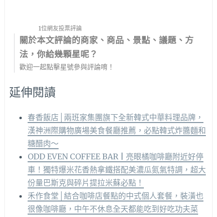
1位網友投票評論
關於本文評論的商家、商品、景點、議題、方
法，你給幾顆星呢？
歡迎一起點擊星號參與評論唷！
延伸閱讀
春香飯店│兩班家集團旗下全新韓式中華料理品牌，
漢神洲際購物廣場美食餐廳推薦，必點韓式炸醬麵和
糖醋肉～
ODD EVEN COFFEE BAR | 亮眼橘咖啡廳附近好停
車！獨特爆米花香熱拿鐵搭配美濃瓜氮氣特調，超大
份量巴斯克與碎片提拉米蘇必點！
禾作食堂│結合咖啡店餐點的中式個人套餐，裝潢也
很像咖啡廳，中午不休息全天都能吃到好吃功夫菜