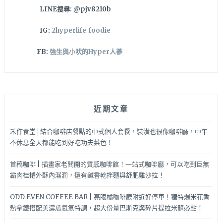
LINE搜尋: @pjv8210b
IG:
2hyperlife_foodie
FB:
強生與小吠的Hyper人蔘
近期文章
禾作食堂│結合咖啡店餐點的中式個人套餐，裝潢也很像咖啡廳，中午
不休息全天都能吃到好吃功夫菜色！
首稿咖啡 | 插畫家老闆開的質感咖啡館！一站式咖啡廳，可以吃到巨無
霸肉桂捲外酥內濕潤，還有鹹香乾拌麵與舒肥雞沙拉！
ODD EVEN COFFEE BAR | 亮眼橘咖啡廳附近好停車！獨特爆米花香
熱拿鐵搭配美濃瓜氮氣特調，超大份量巴斯克與碎片提拉米蘇必點！