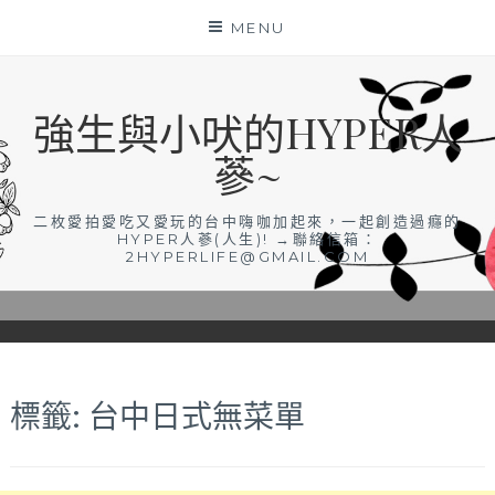
Skip
MENU
to
content
強生與小吠的HYPER人
蔘~
二枚愛拍愛吃又愛玩的台中嗨咖加起來，一起創造過癮的
HYPER人蔘(人生)! →聯絡信箱：
2HYPERLIFE@GMAIL.COM
標籤:
台中日式無菜單