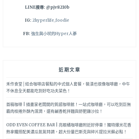
怕
LINE搜尋: @pjv8210b
吃
不
IG:
2hyperlife_foodie
飽
～
FB:
強生與小吠的Hyper人蔘
公
益
路
推
薦
近期文章
聚
餐
約
禾作食堂│結合咖啡店餐點的中式個人套餐，裝潢也很像咖啡廳，中午
會
不休息全天都能吃到好吃功夫菜色！
日
式
首稿咖啡 | 插畫家老闆開的質感咖啡館！一站式咖啡廳，可以吃到巨無
料
霸肉桂捲外酥內濕潤，還有鹹香乾拌麵與舒肥雞沙拉！
理
美
ODD EVEN COFFEE BAR | 亮眼橘咖啡廳附近好停車！獨特爆米花香
食
熱拿鐵搭配美濃瓜氮氣特調，超大份量巴斯克與碎片提拉米蘇必點！
餐