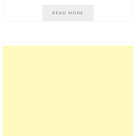
靚
READ MORE
食
樂
│
超
低
調
日
本
料
理，
開
車
不
小
心
就
錯
過！