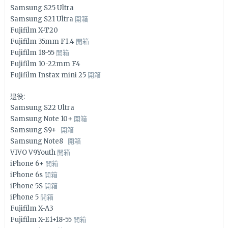
Samsung S25 Ultra
Samsung S21 Ultra
開箱
Fujifilm X-T20
Fujifilm 35mm F1.4
開箱
Fujifilm 18-55
開箱
Fujifilm 10-22mm F4
Fujifilm Instax mini 25
開箱
退役:
Samsung S22 Ultra
Samsung Note 10+
開箱
Samsung S9+
開箱
Samsung Note8
開箱
VIVO V9Youth
開箱
iPhone 6+
開箱
iPhone 6s
開箱
iPhone 5S
開箱
iPhone 5
開箱
Fujifilm X-A3
Fujifilm X-E1+18-55
開箱