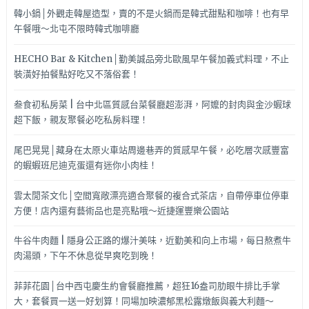
廳
韓小鍋│外觀走韓屋造型，賣的不是火鍋而是韓式甜點和咖啡！也有早
午餐哦～北屯不限時韓式咖啡廳
HECHO Bar & Kitchen│勤美誠品旁北歐風早午餐加義式料理，不止
裝潢好拍餐點好吃又不落俗套！
叁食初私房菜 | 台中北區質感台菜餐廳超澎湃，阿嬤的封肉與金沙蝦球
超下飯，親友聚餐必吃私房料理！
尾巴晃晃│藏身在太原火車站周邊巷弄的質感早午餐，必吃層次感豐富
的蝦蝦班尼迪克蛋還有迷你小肉桂！
雲太閒茶文化│空間寬敞漂亮適合聚餐的複合式茶店，自帶停車位停車
方便！店內還有藝術品也是亮點哦～近捷運豐樂公園站
牛谷牛肉麵 | 隱身公正路的爆汁美味，近勤美和向上市場，每日熬煮牛
肉湯頭，下午不休息從早爽吃到晚！
菲菲花園│台中西屯慶生約會餐廳推薦，超狂16盎司肋眼牛排比手掌
大，套餐買一送一好划算！同場加映濃郁黑松露燉飯與義大利麵～