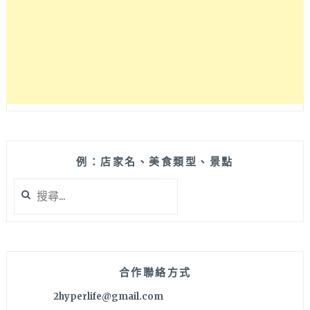
無
菜
單
料
理
新
鮮
美
味
評
價
例：店家名、美食類型、景點
高，
搜
價
尋
位
關
合
鍵
理
字:
份
量
合作聯絡方式
也
2hyperlife@gmail.com
不