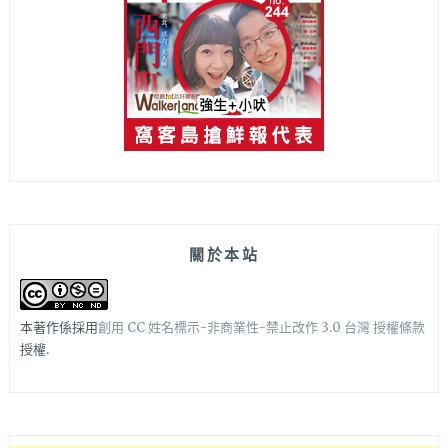
關於本站
本著作係採用
創用 CC 姓名標示-非商業性-禁止改作 3.0 台灣 授權條款
授權.