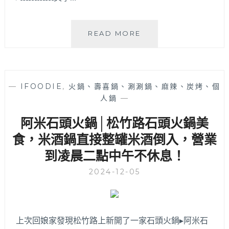
MINMIN
READ MORE
美
學
鍋
物
—
IFOODIE
,
火鍋、壽喜鍋、涮涮鍋、麻辣、炭烤、個
│
人鍋
—
台
中
阿米石頭火鍋│松竹路石頭火鍋美
北
屯
食，米酒鍋直接整罐米酒倒入，營業
質
到凌晨二點中午不休息！
感
系
2024-12-05
個
人
涮
涮
上次回娘家發現松竹路上新開了一家石頭火鍋▸阿米石
鍋，