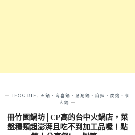
步
行
3
分
鐘
可
抵
達
～
—
IFOODIE
,
火鍋、壽喜鍋、涮涮鍋、麻辣、炭烤、個
人鍋
—
冊竹園鍋坊│CP高的台中火鍋店，菜
盤種類超澎湃且吃不到加工品喔！點