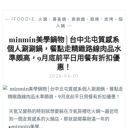
—
IFOODIE
,
火鍋、壽喜鍋、涮涮鍋、麻辣、炭烤、個
人鍋
—
minmin美學鍋物│台中北屯質感系
個人涮涮鍋，餐點走精緻路線肉品水
準頗高，9月底前平日用餐有折扣優
惠！
2026-06-01
天氣又變熱的時刻就想要躲在冷氣房裡吃火鍋～最近吃
到一間走質感系的火鍋店，那就是開幕剛滿一年的
▸minmin美學…