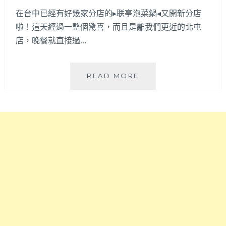
餐
米
在台中已經有好幾家分店的▸联亭泡菜鍋◂又開新分店
有
酒
折
啦！這天經過一整個驚喜，而且是離我們更近的北屯
鍋
扣
直
店，晚餐就直接過…
優
接
惠！
整
罐
联
READ MORE
米
亭
酒
泡
倒
菜
入，
鍋
營
北
業
屯
到
店
凌
│
晨
北
二
屯
點
也
中
吃
午
得