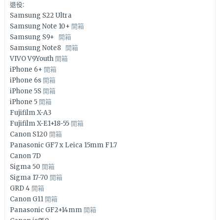
退役:
Samsung S22 Ultra
Samsung Note 10+
開箱
Samsung S9+
開箱
Samsung Note8
開箱
VIVO V9Youth
開箱
iPhone 6+
開箱
iPhone 6s
開箱
iPhone 5S
開箱
iPhone 5
開箱
Fujifilm X-A3
Fujifilm X-E1+18-55
開箱
Canon S120
開箱
Panasonic GF7 x Leica 15mm F1.7
Canon 7D
Sigma 50
開箱
Sigma 17-70
開箱
GRD 4
開箱
Canon G11
開箱
Panasonic GF2+14mm
開箱