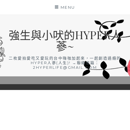
Skip
MENU
to
content
強生與小吠的HYPER人
蔘~
二枚愛拍愛吃又愛玩的台中嗨咖加起來，一起創造過癮的
HYPER人蔘(人生)! →聯絡信箱：
2HYPERLIFE@GMAIL.COM