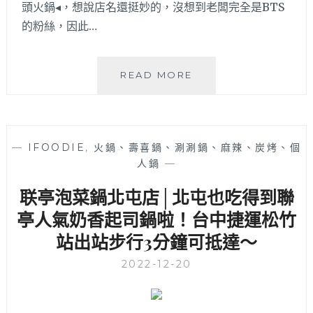
頭火鍋◂，想說店名還挺妙的，沒想到老闆完全是BTS
餐
點
的粉絲，因此…
走
精
緻
阿
READ MORE
路
米
線
石
肉
頭
品
火
水
—
IFOODIE
,
火鍋、壽喜鍋、涮涮鍋、麻辣、炭烤、個
鍋
準
人鍋
—
│
頗
松
联亭泡菜鍋北屯店│北屯也吃得到聯
高，
竹
9
路
亭人氣奶香起司鍋啦！台中捷運松竹
月
石
站出站步行3分鐘可抵達～
底
頭
前
火
2022-12-20
平
鍋
日
美
用
食，