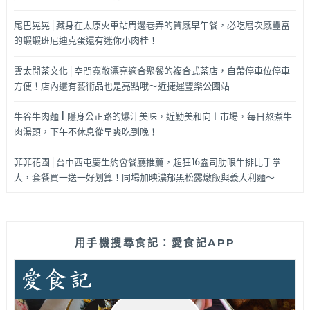
尾巴晃晃│藏身在太原火車站周邊巷弄的質感早午餐，必吃層次感豐富
的蝦蝦班尼迪克蛋還有迷你小肉桂！
雲太閒茶文化│空間寬敞漂亮適合聚餐的複合式茶店，自帶停車位停車
方便！店內還有藝術品也是亮點哦～近捷運豐樂公園站
牛谷牛肉麵 | 隱身公正路的爆汁美味，近勤美和向上市場，每日熬煮牛
肉湯頭，下午不休息從早爽吃到晚！
菲菲花園│台中西屯慶生約會餐廳推薦，超狂16盎司肋眼牛排比手掌
大，套餐買一送一好划算！同場加映濃郁黑松露燉飯與義大利麵～
用手機搜尋食記：愛食記APP