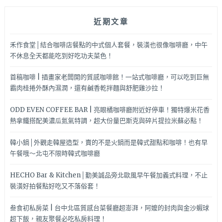
近期文章
禾作食堂│結合咖啡店餐點的中式個人套餐，裝潢也很像咖啡廳，中午
不休息全天都能吃到好吃功夫菜色！
首稿咖啡 | 插畫家老闆開的質感咖啡館！一站式咖啡廳，可以吃到巨無
霸肉桂捲外酥內濕潤，還有鹹香乾拌麵與舒肥雞沙拉！
ODD EVEN COFFEE BAR | 亮眼橘咖啡廳附近好停車！獨特爆米花香
熱拿鐵搭配美濃瓜氮氣特調，超大份量巴斯克與碎片提拉米蘇必點！
韓小鍋│外觀走韓屋造型，賣的不是火鍋而是韓式甜點和咖啡！也有早
午餐哦～北屯不限時韓式咖啡廳
HECHO Bar & Kitchen│勤美誠品旁北歐風早午餐加義式料理，不止
裝潢好拍餐點好吃又不落俗套！
叁食初私房菜 | 台中北區質感台菜餐廳超澎湃，阿嬤的封肉與金沙蝦球
超下飯，親友聚餐必吃私房料理！