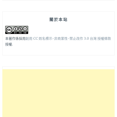
關於本站
本著作係採用
創用 CC 姓名標示-非商業性-禁止改作 3.0 台灣 授權條款
授權.