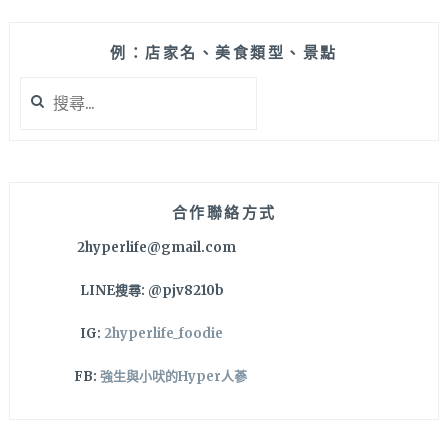
喔！
點
雙
例：店家名、美食類型、景點
人
搜
分
尋
享
關
餐
鍵
HEN
字:
划
算
合作聯絡方式
～
2hyperlife@gmail.com
LINE搜尋: @pjv8210b
IG:
2hyperlife_foodie
FB:
強生與小吠的Hyper人蔘