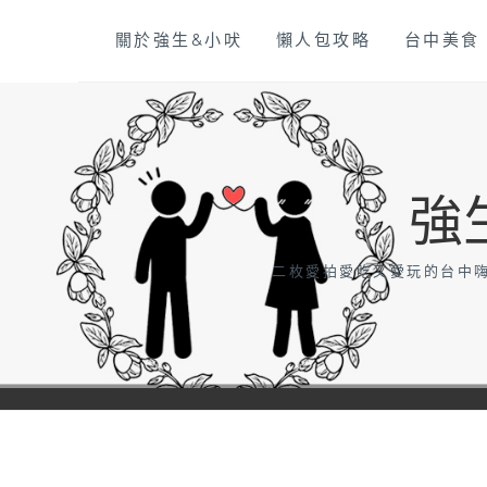
Skip
關於強生&小吠
懶人包攻略
台中美食
to
content
強
二枚愛拍愛吃又愛玩的台中嗨