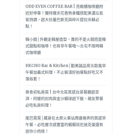
ODD EVEN COFFEE BAR | 亮眼橘咖啡廳附
近好停車！獨特爆米花香熱拿鐵搭配美濃瓜氮
氣特調，超大份量巴斯克與碎片提拉米蘇必
點！
韓小鍋│外觀走韓屋造型，賣的不是火鍋而是韓
式甜點和咖啡！也有早午餐哦～北屯不限時韓
式咖啡廳
HECHO Bar & Kitchen│勤美誠品旁北歐風早
午餐加義式料理，不止裝潢好拍餐點好吃又不
落俗套！
叁食初私房菜 | 台中北區質感台菜餐廳超澎
湃，阿嬤的封肉與金沙蝦球超下飯，親友聚餐
必吃私房料理！
尾巴晃晃│藏身在太原火車站周邊巷弄的質感早
午餐，必吃層次感豐富的蝦蝦班尼迪克蛋還有
迷你小肉桂！