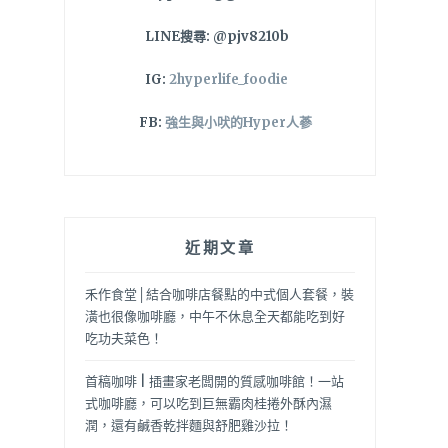
LINE搜尋: @pjv8210b
IG:
2hyperlife_foodie
FB:
強生與小吠的Hyper人蔘
近期文章
禾作食堂│結合咖啡店餐點的中式個人套餐，裝
潢也很像咖啡廳，中午不休息全天都能吃到好
吃功夫菜色！
首稿咖啡 | 插畫家老闆開的質感咖啡館！一站
式咖啡廳，可以吃到巨無霸肉桂捲外酥內濕
潤，還有鹹香乾拌麵與舒肥雞沙拉！