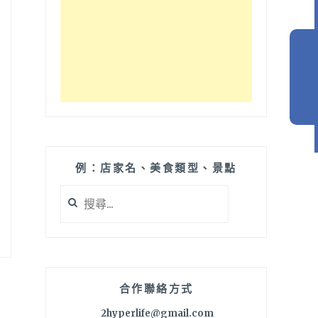
例：店家名、美食類型、景點
搜
尋
關
鍵
字:
合作聯絡方式
2hyperlife@gmail.com