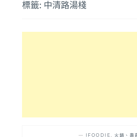
標籤:
中清路湯棧
—
IFOODIE
,
火鍋、壽