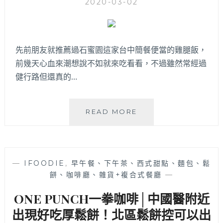
2020-03-02
想
吃
冰
消
先前朋友就推薦過石蜜園這家台中簡餐便當的雞腿飯，
暑
就
前幾天心血來潮想說不如就來吃看看，不過雖然常經過
這
健行路但還真的…
家
啦
～
石
READ MORE
蜜
園
│
網
—
IFOODIE
,
早午餐、下午茶、西式甜點、麵包、鬆
友
餅、咖啡廳、雜貨+複合式餐廳
—
一
致
ONE PUNCH一拳咖啡│中國醫附近
激
推
出現好吃厚鬆餅！北區鬆餅控可以出
現