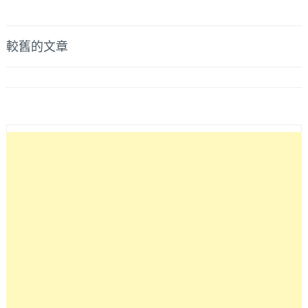
享
動
│
啦，
不
文
一
較舊的文章
小
份
章
心
厚
經
鬆
導
過
餅
以
覽
足
為
足
是
有
一
三
般
塊
透
喔
天
～
厝，
沒
想
到
是
好