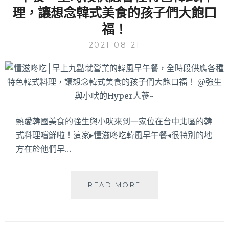
理，讓想念韓式美食的孩子們大飽口
肉
控
福！
絕
對
2021-08-21
要
收
藏
～
近
中
熱愛韓國美食的強生與小吠來到一家位在台中北區的韓
國
醫
式料理嚐鮮啦！這家▸懂滋咚吃韓風早午餐◂很特別的地
醫
方在於他們早…
護
學
生
懂
READ MORE
還
滋
可
咚
折
吃
價