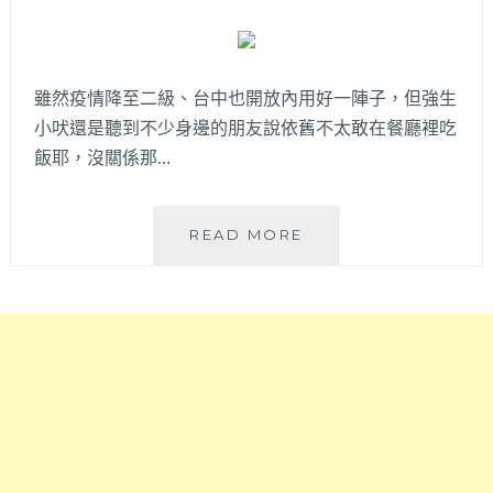
廣
起
東
中
冷
式
滷
麵
雖然疫情降至二級、台中也開放內用好一陣子，但強生
～
食
小吠還是聽到不少身邊的朋友說依舊不太敢在餐廳裡吃
吃
和
飯耶，沒關係那…
過
滷
絕
肉
對
飯！
會
浪
READ MORE
平
愛
食
價
上！
堂
好
│
吃
現
是
點
週
現
遭
烤
上
火
班
烤
族
便
和