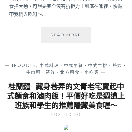
元
食指大動，可說是完全沒有抗拒力！到底在哪裡，快點
價
帶我們去吃呀～…
格
好
親
切！
豐
READ MORE
雞
號
│
中
—
IFOODIE
,
中式料理、中式早餐、中式牛排、熱炒、
國
牛肉麵、蒸餃、北方麵食、小吃類
—
醫
附
桂蘭麵│藏身巷弄的文青老宅賣起中
近
超
式麵食和滷肉飯！平價好吃是週遭上
人
班族和學生的推薦隱藏美食喔～
氣
港
2021-10-20
式
油
雞