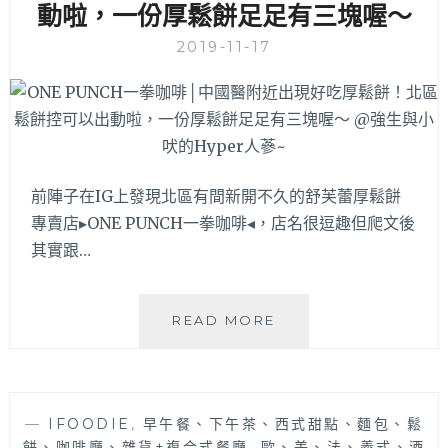
動啦，一份厚鬆餅足足有三塊喔～
炸
雞
2019-11-17
腿
飯，
台
中
北
區
近
前陣子在IG上發現北區有間新開不久的舒芙蕾厚鬆餅
中
專賣店▸ONE PUNCH一拳咖啡◂，店名很逗趣但爬文後
國
其實跟…
醫
的
人
ONE
READ MORE
氣
PUNCH
簡
一
餐
拳
便
咖
當
—
IFOODIE
,
早午餐、下午茶、西式甜點、麵包、鬆
啡
店，
餅、咖啡廳、雜貨+複合式餐廳
,
歐、美、法、義式、酒