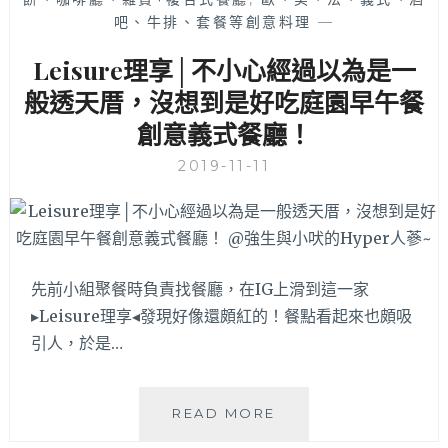
│
炸
吧、牛排、套餐等創意料理
—
中
類
國
現
Leisure理享│不小心經過以為是一
醫
點
附
般透天厝，沒想到是好吃庭園早午餐
現
近
炸
創意義式餐廳！
出
建
現
議
2019-11-11
好
提
吃
早
厚
訂
鬆
購！
餅！
先前小組聚餐時負責找餐廳，在IG上滑到這一家
北
區
▸Leisure理享◂發現好像還頗紅的！餐點看起來也頗吸
鬆
引人，於是…
餅
控
可
LEISURE
READ MORE
以
理
出