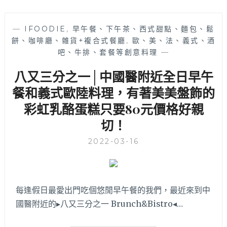
圈
濃
平
商
價
—
IFOODIE
,
早午餐、下午茶、西式甜點、麵包、鬆
行
美
餅、咖啡廳、雜貨+複合式餐廳
,
歐、美、法、義式、酒
│
食，
吧、牛排、套餐等創意料理
—
一
小
早
八又三分之一│中國醫附近全日早午
資
就
族
有
餐和義式歐陸料理，有著美美盤飾的
和
賣
彩虹乳酪蛋糕只要80元價格好親
學
麵
生
切！
線
族
的
最
2022-03-16
連
愛
鎖
～
早
餐
店！
每逢假日最愛出門吃個悠閒早午餐的我們，最近來到中
酥
國醫附近的▸八又三分之一 Brunch&Bistro◂…
皮
蛋