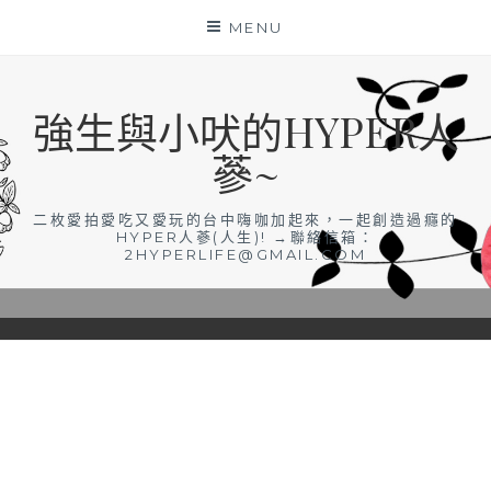
Skip
MENU
to
content
強生與小吠的HYPER人
蔘~
二枚愛拍愛吃又愛玩的台中嗨咖加起來，一起創造過癮的
HYPER人蔘(人生)! →聯絡信箱：
2HYPERLIFE@GMAIL.COM