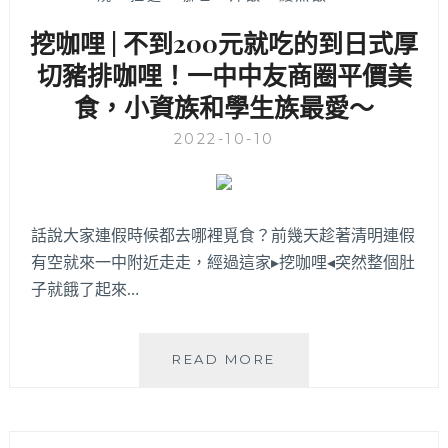
用，
國
挖咖哩 | 不到200元就吃的到日式厚
滿
醫
滿
美
切豬排咖哩！一中中友商圈平價美
海
食
食，小資族和學生族最愛～
膽
外
鮭
帶
2022-10-10
魚
外
卵
送
丼
便
飯
當
話說大家連假時候都去哪裡覓食？前幾天趁著清明連假
超
推
邪
有空就來一中附近走走，經過這家▸挖咖哩◂突然整個肚
薦
惡！
子就餓了起來…
現
點
SAKE
挖
READ MORE
還
咖
有
哩
冷
|
酒
不