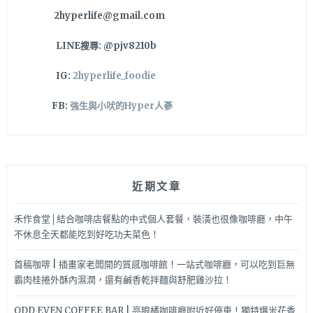
2hyperlife@gmail.com
LINE搜尋: @pjv8210b
IG:
2hyperlife_foodie
FB:
強生與小吠的Hyper人蔘
近期文章
禾作食堂│結合咖啡店餐點的中式個人套餐，裝潢也很像咖啡廳，中午
不休息全天都能吃到好吃功夫菜色！
首稿咖啡 | 插畫家老闆開的質感咖啡館！一站式咖啡廳，可以吃到巨無
霸肉桂捲外酥內濕潤，還有鹹香乾拌麵與舒肥雞沙拉！
ODD EVEN COFFEE BAR | 亮眼橘咖啡廳附近好停車！獨特爆米花香