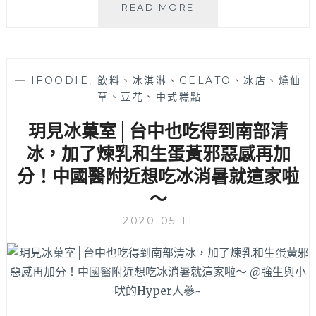
恆
READ MORE
特
光
色
咖
韓
啡
式
│
料
—
IFOODIE
,
飲料、冰淇淋、GELATO、冰店、燒仙
中
理，
草、豆花、中式糕點
—
國
讓
醫
想
玥見冰菓室│台中也吃得到南部清
附
念
近
冰，加了煉乳和生蛋黃邪惡感再加
韓
不
式
分！中國醫附近想吃冰消暑就這家啦
限
美
～
時
食
平
的
2020-05-11
價
孩
咖
子
啡，
們
內
大
用
飽
座
口