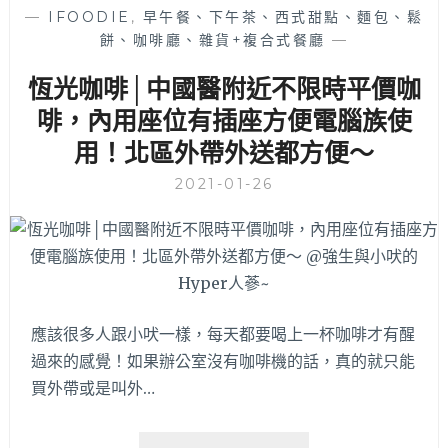
│
喔！
—
IFOODIE
,
早午餐、下午茶、西式甜點、麵包、鬆
早
餅、咖啡廳、雜貨+複合式餐廳
—
上
九
恆光咖啡│中國醫附近不限時平價咖
點
就
啡，內用座位有插座方便電腦族使
營
用！北區外帶外送都方便～
業
的
2021-01-26
韓
風
早
午
餐，
全
時
應該很多人跟小吠一樣，每天都要喝上一杯咖啡才有醒
段
過來的感覺！如果辦公室沒有咖啡機的話，真的就只能
供
買外帶或是叫外…
應
各
種