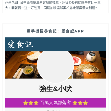
菲菲花園│台中西屯慶生約會餐廳推薦，超狂16盎司肋眼牛排比手掌
大，套餐買一送一好划算！同場加映濃郁黑松露燉飯與義大利麵～
用手機搜尋食記：愛食記APP