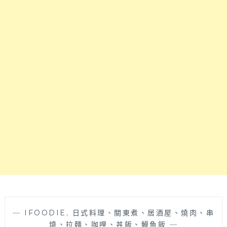
油
附
雞
近
就
適
是
合
嫩
聚
啦！
餐
還
日
有
本
神
料
好
理，
喝
每
的
天
藥
都
膳
有
雞
新
湯
鮮
喝
漁
到
貨
飽
可
—
IFOODIE
,
日式料理、關東煮、居酒屋、燒肉、串
～
享
燒、拉麵、咖哩、丼飯、鰻魚飯
—
中