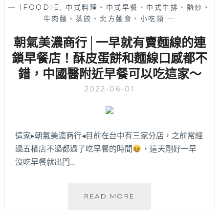
器
—
IFOODIE
,
中式料理、中式早餐、中式牛排、熱炒、
到
冰
牛肉麵、蒸餃、北方麵食、小吃類
—
200
鎮
元
很
朝氣美濃商行│一早就有賣麵線的連
就
加
吃
鎖早餐店！酥皮蛋餅和麵線口感都不
分
的
～
錯，中國醫附近早餐可以吃這家～
到
日
2022-06-01
式
厚
切
豬
這家▸朝氣美濃商行◂目前在台中有三家分店，之前常經
排
過五權店不過都過了吃早餐的時間
，這天剛好一早
咖
哩！
沒吃早餐就出門…
一
中
中
朝
READ MORE
友
氣
商
美