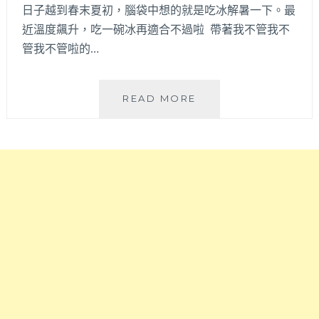
位
福！
日子越到春末夏初，腦袋中想的就是吃冰解暑一下。最
有
近溫度飆升，吃一碗冰再適合不過啦 帶著我不管我不
插
管我不管啦的…
座
方
便
電
玥
READ MORE
腦
見
族
冰
使
菓
用！
室
北
│
區
台
外
中
帶
也
外
吃
送
得
都
到
方
南
便
部
～
清