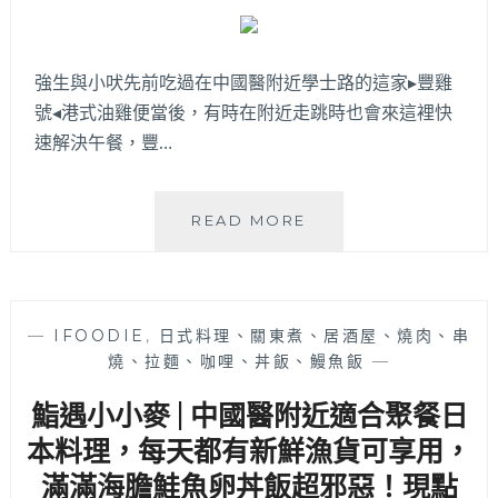
爆
量
豬
強生與小吠先前吃過在中國醫附近學士路的這家▸豐雞
肝
號◂港式油雞便當後，有時在附近走跳時也會來這裡快
澆
速解決午餐，豐…
頭
麵，
隱
藏
豐
READ MORE
版
雞
客
號
家
學
麵
士
—
IFOODIE
,
日式料理、關東煮、居酒屋、燒肉、串
疙
店
燒、拉麵、咖哩、丼飯、鰻魚飯
—
瘩
│
與
從
鮨遇小小麥 | 中國醫附近適合聚餐日
整
北
顆
部
本料理，每天都有新鮮漁貨可享用，
南
開
滿滿海膽鮭魚卵丼飯超邪惡！現點
瓜
來