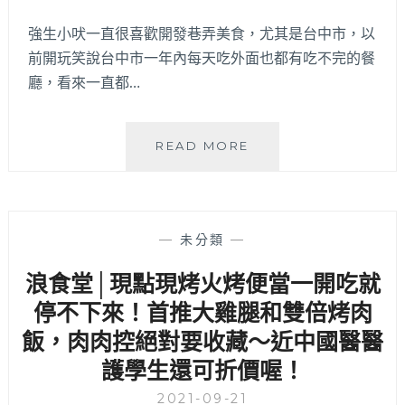
便
強生小吠一直很喜歡開發巷弄美食，尤其是台中市，以
當，
前開玩笑說台中市一年內每天吃外面也都有吃不完的餐
日
銷
廳，看來一直都…
超
過
百
桂
READ MORE
隻
蘭
雞，
麵
內
│
用
藏
雞
—
未分類
—
身
湯
巷
浪食堂│現點現烤火烤便當一開吃就
喝
弄
到
停不下來！首推大雞腿和雙倍烤肉
的
飽，
文
飯，肉肉控絕對要收藏～近中國醫醫
還
青
有
護學生還可折價喔！
老
提
宅
供
2021-09-21
賣