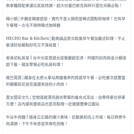
熱拿鐵搭配美濃瓜氮氣特調，超大份量巴斯克與碎片提拉米蘇必點！
韓小鍋│外觀走韓屋造型，賣的不是火鍋而是韓式甜點和咖啡！也有早
午餐哦～北屯不限時韓式咖啡廳
HECHO Bar & Kitchen│勤美誠品旁北歐風早午餐加義式料理，不止
裝潢好拍餐點好吃又不落俗套！
叁食初私房菜 | 台中北區質感台菜餐廳超澎湃，阿嬤的封肉與金沙蝦球
超下飯，親友聚餐必吃私房料理！
尾巴晃晃│藏身在太原火車站周邊巷弄的質感早午餐，必吃層次感豐富
的蝦蝦班尼迪克蛋還有迷你小肉桂！
雲太閒茶文化│空間寬敞漂亮適合聚餐的複合式茶店，自帶停車位停車
方便！店內還有藝術品也是亮點哦～近捷運豐樂公園站
牛谷牛肉麵 | 隱身公正路的爆汁美味，近勤美和向上市場，每日熬煮牛
肉湯頭，下午不休息從早爽吃到晚！