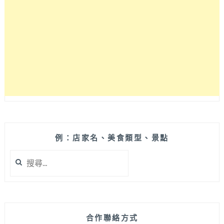
吃
庭
園
早
午
餐
創
意
義
式
餐
廳！
例：店家名、美食類型、景點
搜
尋
關
鍵
字:
合作聯絡方式