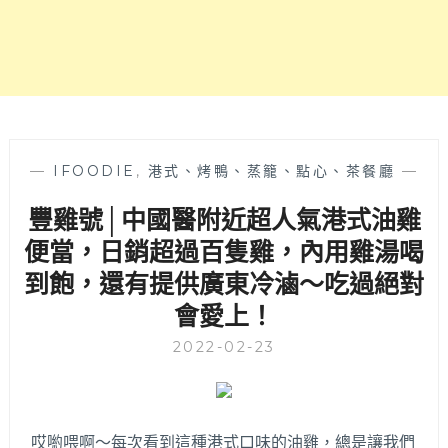
家
歐
～
陸
料
理，
有
著
美
美
—
IFOODIE
,
港式、烤鴨、蒸籠、點心、茶餐廳
—
盤
豐雞號│中國醫附近超人氣港式油雞
飾
的
便當，日銷超過百隻雞，內用雞湯喝
彩
到飽，還有提供廣東冷滷～吃過絕對
虹
乳
會愛上！
酪
蛋
2022-02-23
糕
只
要
80
哎喲喂啊～每次看到這種港式口味的油雞，總是讓我們