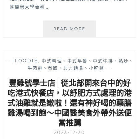
國醫藥大學商圈…
馥
READ MORE
笛
麵
屋
|
—
IFOODIE
,
中式料理、中式早餐、中式牛排、熱炒、
五
牛肉麵、蒸餃、北方麵食、小吃類
—
常
街
豐雞號學士店│從北部開來台中的好
超
人
吃港式快餐店，以舒肥方式處理的港
氣
式油雞就是嫩啦！還有神好喝的藥膳
職
雞湯喝到飽～中國醫美食外帶外送便
人
麵
當推薦
屋！
必
2023-12-30
點