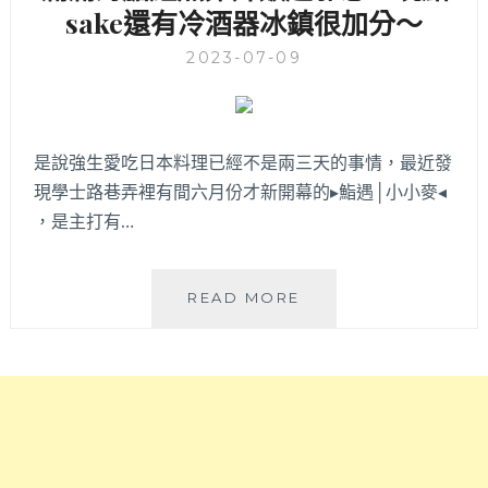
奶
sake還有冷酒器冰鎮很加分～
台
酪
中
2023-07-09
超
的
驚
好
艷，
吃
Q
港
彈
式
是說強生愛吃日本料理已經不是兩三天的事情，最近發
麵
快
現學士路巷弄裡有間六月份才新開幕的▸鮨遇│小小麥◂
條
餐
，是主打有…
來
店，
自
以
沙
舒
鮨
鹿
READ MORE
肥
遇
百
方
小
年
式
小
老
處
麥
舖！
理
|
的
中
港
國
式
醫