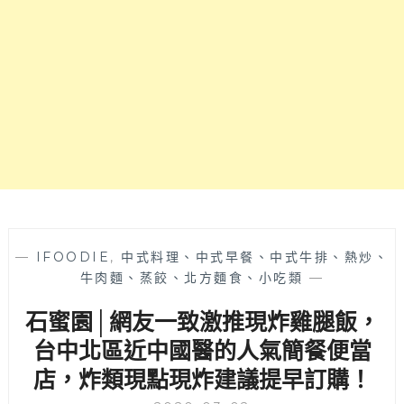
冰，
加
了
煉
乳
和
生
蛋
黃
邪
惡
感
再
—
IFOODIE
,
中式料理、中式早餐、中式牛排、熱炒、
加
牛肉麵、蒸餃、北方麵食、小吃類
—
分！
石蜜園│網友一致激推現炸雞腿飯，
中
國
台中北區近中國醫的人氣簡餐便當
醫
店，炸類現點現炸建議提早訂購！
附
近