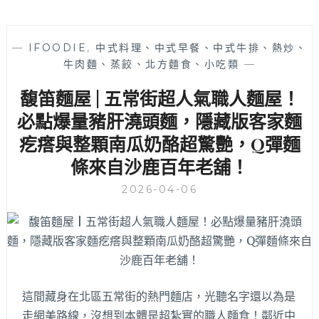
—
IFOODIE
,
中式料理、中式早餐、中式牛排、熱炒、
牛肉麵、蒸餃、北方麵食、小吃類
—
馥笛麵屋 | 五常街超人氣職人麵屋！
必點爆量豬肝澆頭麵，隱藏版客家麵
疙瘩與整顆南瓜奶酪超驚艷，Q彈麵
條來自沙鹿百年老舖！
2026-04-06
這間藏身在北區五常街的熱門麵店，光聽名字還以為是
走網美路線，沒想到本體是超紮實的職人麵食！鄰近中