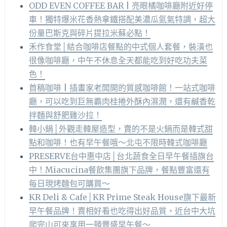
ODD EVEN COFFEE BAR | 亮眼橘咖啡廳附近好停
車！獨特爆米花香熱拿鐵搭配美濃瓜氮氣特調，超大
份量巴斯克與碎片提拉米蘇必點！
禾作食堂│結合咖啡店餐點的中式個人套餐，裝潢也
很像咖啡廳，中午不休息全天都能吃到好吃功夫菜
色！
首稿咖啡 | 插畫家老闆開的質感咖啡館！一站式咖啡
廳，可以吃到巨無霸肉桂捲外酥內濕潤，還有鹹香乾
拌麵與舒肥雞沙拉！
韓小鍋│外觀走韓屋造型，賣的不是火鍋而是韓式甜
點和咖啡！也有早午餐哦～北屯不限時韓式咖啡廳
PRESERVE台中惠中店│台北蔬食全日早午餐插旗台
中！Miacucina餐飲集團旗下品牌，餐點豐富還有
每日現烤麵包可購買～
KR Deli & Cafe│KR Prime Steak House旗下最新
早午餐品牌！賣相好看也吃得出好品質，近台中大坑
爬完山可來享用一頓豐盛早午餐～