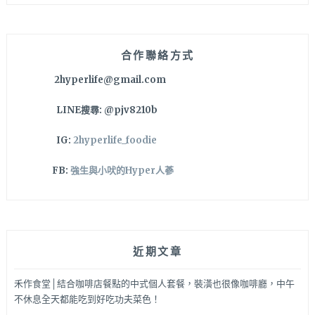
鍵
字:
合作聯絡方式
2hyperlife@gmail.com
LINE搜尋: @pjv8210b
IG:
2hyperlife_foodie
FB:
強生與小吠的Hyper人蔘
近期文章
禾作食堂│結合咖啡店餐點的中式個人套餐，裝潢也很像咖啡廳，中午
不休息全天都能吃到好吃功夫菜色！