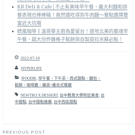
KR Deli & Cafe│不止有美味早午餐，義大利麵和排
餐表現也棒棒噠！竟然還吃得到牛肉麵～餐點選擇豐
富近大坑哦
蟋風咖啡 | 溫哥華主廚為愛留台！道地北美的靈魂早
午餐，超大份炸雞格子鬆餅與自製提拉米蘇必點！
2022-07-18
HYPERLIFE
IFOODIE
,
早午餐、下午茶、西式甜點、麵包、
鬆餅、咖啡廳、雜貨+複合式餐廳
NEWTRO X DESSERT
,
台中教育大學附近美食
,
台
中甜點
,
台中甜點推薦
,
台中西區甜點
文
PREVIOUS POST