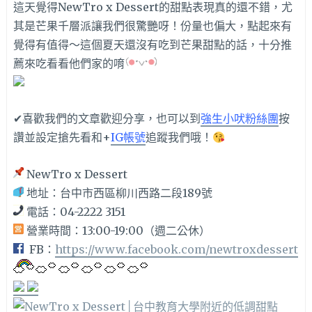
這天覺得NewTro x Dessert的甜點表現真的還不錯，尤
其是芒果千層派讓我們很驚艷呀！份量也偏大，點起來有
覺得有值得～這個夏天還沒有吃到芒果甜點的話，十分推
薦來吃看看他們家的唷
✔喜歡我們的文章歡迎分享，也可以到
強生小吠粉絲團
按
讚並設定搶先看和+
IG帳號
追蹤我們哦！
NewTro x Dessert
地址：台中市西區柳川西路二段189號
電話：04-2222 3151
營業時間：13:00-19:00（週二公休）
FB：
https://www.facebook.com/newtroxdessert