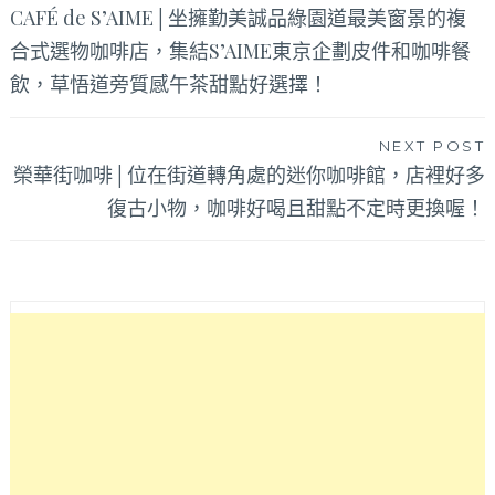
CAFÉ de S’AIME│坐擁勤美誠品綠園道最美窗景的複
章
合式選物咖啡店，集結S’AIME東京企劃皮件和咖啡餐
導
飲，草悟道旁質感午茶甜點好選擇！
覽
NEXT POST
榮華街咖啡│位在街道轉角處的迷你咖啡館，店裡好多
復古小物，咖啡好喝且甜點不定時更換喔！