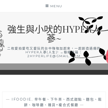
Skip
MENU
to
content
強生與小吠的HYPER人
蔘~
二枚愛拍愛吃又愛玩的台中嗨咖加起來，一起創造過癮的
HYPER人蔘(人生)! →聯絡信箱：
2HYPERLIFE@GMAIL.COM
—
IFOODIE
,
早午餐、下午茶、西式甜點、麵包、鬆
餅、咖啡廳、雜貨+複合式餐廳
—