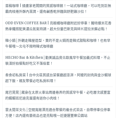
首稿咖啡 | 插畫家老闆開的質感咖啡館！一站式咖啡廳，可以吃到巨無
霸肉桂捲外酥內濕潤，還有鹹香乾拌麵與舒肥雞沙拉！
ODD EVEN COFFEE BAR | 亮眼橘咖啡廳附近好停車！獨特爆米花香
熱拿鐵搭配美濃瓜氮氣特調，超大份量巴斯克與碎片提拉米蘇必點！
韓小鍋│外觀走韓屋造型，賣的不是火鍋而是韓式甜點和咖啡！也有早
午餐哦～北屯不限時韓式咖啡廳
HECHO Bar & Kitchen│勤美誠品旁北歐風早午餐加義式料理，不止
裝潢好拍餐點好吃又不落俗套！
叁食初私房菜 | 台中北區質感台菜餐廳超澎湃，阿嬤的封肉與金沙蝦球
超下飯，親友聚餐必吃私房料理！
尾巴晃晃│藏身在太原火車站周邊巷弄的質感早午餐，必吃層次感豐富
的蝦蝦班尼迪克蛋還有迷你小肉桂！
雲太閒茶文化│空間寬敞漂亮適合聚餐的複合式茶店，自帶停車位停車
方便！店內還有藝術品也是亮點哦～近捷運豐樂公園站