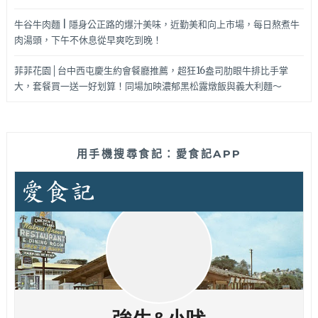
牛谷牛肉麵 | 隱身公正路的爆汁美味，近勤美和向上市場，每日熬煮牛
肉湯頭，下午不休息從早爽吃到晚！
菲菲花園│台中西屯慶生約會餐廳推薦，超狂16盎司肋眼牛排比手掌
大，套餐買一送一好划算！同場加映濃郁黑松露燉飯與義大利麵～
用手機搜尋食記：愛食記APP