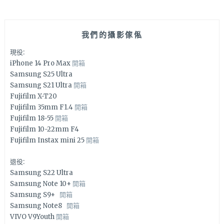
我們的攝影傢俬
現役:
iPhone 14 Pro Max
開箱
Samsung S25 Ultra
Samsung S21 Ultra
開箱
Fujifilm X-T20
Fujifilm 35mm F1.4
開箱
Fujifilm 18-55
開箱
Fujifilm 10-22mm F4
Fujifilm Instax mini 25
開箱
退役:
Samsung S22 Ultra
Samsung Note 10+
開箱
Samsung S9+
開箱
Samsung Note8
開箱
VIVO V9Youth
開箱