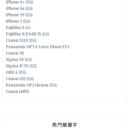
iPhone 6+
開箱
iPhone 6s
開箱
iPhone 5S
開箱
iPhone 5
開箱
Fujifilm X-A3
Fujifilm X-E1+18-55
開箱
Canon S120
開箱
Panasonic GF7 x Leica 15mm F1.7
Canon 7D
Sigma 50
開箱
Sigma 17-70
開箱
GRD 4
開箱
Canon G11
開箱
Panasonic GF2+14mm
開箱
Canon is850
熱門關鍵字