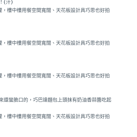
(汗)
來還蠻脆口的，巧巴達麵包上頭抹有奶油香蒜醬吃起