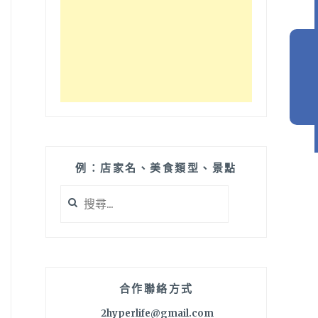
例：店家名、美食類型、景點
搜
尋
關
鍵
字:
合作聯絡方式
2hyperlife@gmail.com