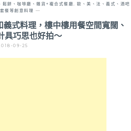
、鬆餅、咖啡廳、雜貨+複合式餐廳
,
歐、美、法、義式、酒吧
套餐等創意料理
—
和義式料理，樓中樓用餐空間寬闊、
計具巧思也好拍～
2018-09-25