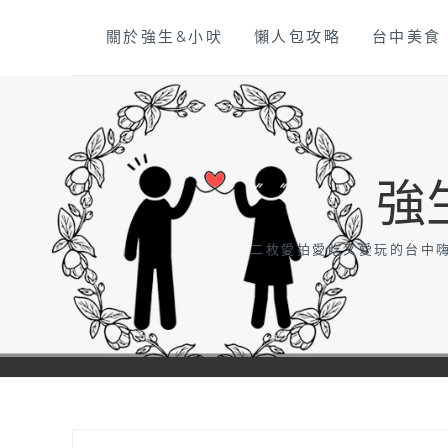
Skip
關於強生&小吠
懶人包攻略
台中美食
to
content
強
二枚愛拍愛吃又愛玩的台中嗨