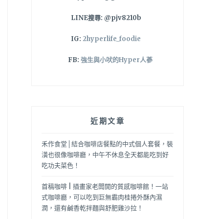
LINE搜尋: @pjv8210b
IG:
2hyperlife_foodie
FB:
強生與小吠的Hyper人蔘
近期文章
禾作食堂│結合咖啡店餐點的中式個人套餐，裝
潢也很像咖啡廳，中午不休息全天都能吃到好
吃功夫菜色！
首稿咖啡 | 插畫家老闆開的質感咖啡館！一站
式咖啡廳，可以吃到巨無霸肉桂捲外酥內濕
潤，還有鹹香乾拌麵與舒肥雞沙拉！