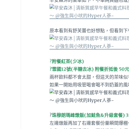
原本看到有舒芙蕾也好想點，但看到下午
?
附餐紅茶(少冰)
?雪國12號(半糖去冰) 附餐折抵後 50
兩杯飲料都不會太甜，但這天的茶味似
如果一開始用吸管喝會喝不到奶蓋的風
?
珠穆朗瑪峰燉飯(加鮭魚&升級套餐) 3
左邊燉飯再加了右邊套餐份量瞬間爆棚