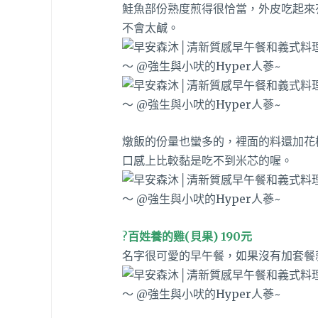
鮭魚部份熟度煎得很恰當，外皮吃起來
不會太鹹。
燉飯的份量也蠻多的，裡面的料還加花
口感上比較黏是吃不到米芯的喔。
?
百姓養的雞(貝果) 190元
名字很可愛的早午餐，如果沒有加套餐