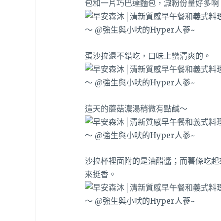
包和一片巧巴達麵包，澱粉份量好多啊！
蛋沙拉還不錯吃，口味上蠻清爽的。
這天的蘑菇濃湯稍微有點鹹～
沙拉杯裡面附的是油醋醬；而薯條吃起
來挺香。