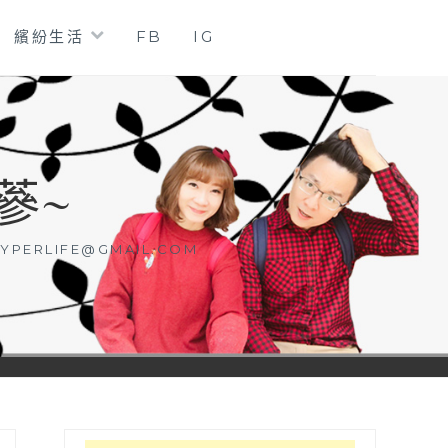
繽紛生活
FB
IG
蔘~
YPERLIFE@GMAIL.COM