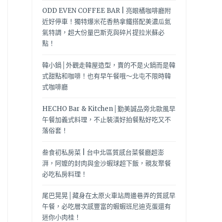
ODD EVEN COFFEE BAR | 亮眼橘咖啡廳附
近好停車！獨特爆米花香熱拿鐵搭配美濃瓜氮
氣特調，超大份量巴斯克與碎片提拉米蘇必
點！
韓小鍋│外觀走韓屋造型，賣的不是火鍋而是韓
式甜點和咖啡！也有早午餐哦～北屯不限時韓
式咖啡廳
HECHO Bar & Kitchen│勤美誠品旁北歐風早
午餐加義式料理，不止裝潢好拍餐點好吃又不
落俗套！
叁食初私房菜 | 台中北區質感台菜餐廳超澎
湃，阿嬤的封肉與金沙蝦球超下飯，親友聚餐
必吃私房料理！
尾巴晃晃│藏身在太原火車站周邊巷弄的質感早
午餐，必吃層次感豐富的蝦蝦班尼迪克蛋還有
迷你小肉桂！