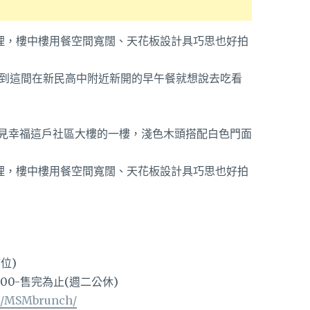
滑到這間在新民高中附近新開的早午餐就想說去吃看
花見幸福這戶社區大樓的一樓，淺色木頭搭配白色門面
訂位)
:00-售完為止(週二公休)
m/MSMbrunch/