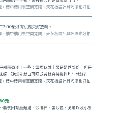
2:00後才有供應只好放棄。
元
乎都稍微淡了一些；雪國12號上頭是奶蓋部份，但是
味喔，建議先就口再喝或者就直接攪拌均勻就好?
80元
～套餐附有蘑菇湯、沙拉杯、蛋沙拉、脆薯以及小餐