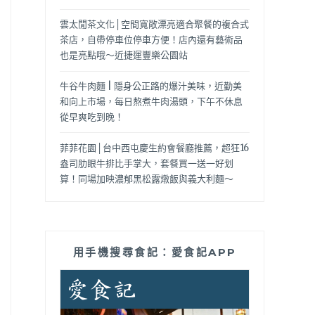
雲太閒茶文化│空間寬敞漂亮適合聚餐的複合式
茶店，自帶停車位停車方便！店內還有藝術品
也是亮點哦～近捷運豐樂公園站
牛谷牛肉麵 | 隱身公正路的爆汁美味，近勤美
和向上市場，每日熬煮牛肉湯頭，下午不休息
從早爽吃到晚！
菲菲花園│台中西屯慶生約會餐廳推薦，超狂16
盎司肋眼牛排比手掌大，套餐買一送一好划
算！同場加映濃郁黑松露燉飯與義大利麵～
用手機搜尋食記：愛食記APP