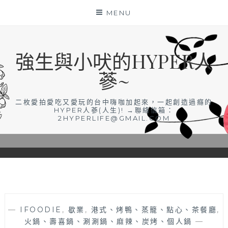
Skip
MENU
to
content
強生與小吠的HYPER人
蔘~
二枚愛拍愛吃又愛玩的台中嗨咖加起來，一起創造過癮的
HYPER人蔘(人生)! →聯絡信箱：
2HYPERLIFE@GMAIL.COM
—
IFOODIE
,
歇業
,
港式、烤鴨、蒸籠、點心、茶餐廳
,
火鍋、壽喜鍋、涮涮鍋、麻辣、炭烤、個人鍋
—