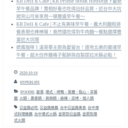
KR Deli & Cafe│KR Prime Steak House旗下最新
早午餐品牌！賣相好看也吃得出好品質，近台中大坑
爬完山可來享用一頓豐盛早午餐～
KR Deli & Cafe│不止有美味早午餐，義大利麵和排
餐表現也棒棒噠！竟然還吃得到牛肉麵～餐點選擇豐
富近大坑哦
蟋風咖啡 | 溫哥華主廚為愛留台！道地北美的靈魂早
午餐，超大份炸雞格子鬆餅與自製提拉米蘇必點！
2020-10-16
HYPERLIFE
IFOODIE
,
歇業
,
港式、烤鴨、蒸籠、點心、茶餐
廳
,
火鍋、壽喜鍋、涮涮鍋、麻辣、炭烤、個人鍋
公益路必吃
,
公益路推薦
,
台中公益路美食
,
台中港
式料理推薦
,
台中港式火鍋
,
金粥到公益路
,
金粥到港
式火鍋