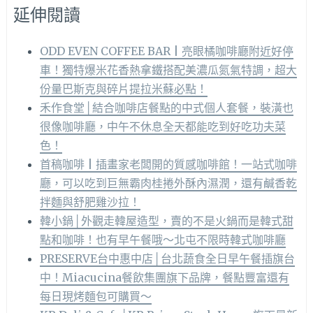
延伸閱讀
ODD EVEN COFFEE BAR | 亮眼橘咖啡廳附近好停
車！獨特爆米花香熱拿鐵搭配美濃瓜氮氣特調，超大
份量巴斯克與碎片提拉米蘇必點！
禾作食堂│結合咖啡店餐點的中式個人套餐，裝潢也
很像咖啡廳，中午不休息全天都能吃到好吃功夫菜
色！
首稿咖啡 | 插畫家老闆開的質感咖啡館！一站式咖啡
廳，可以吃到巨無霸肉桂捲外酥內濕潤，還有鹹香乾
拌麵與舒肥雞沙拉！
韓小鍋│外觀走韓屋造型，賣的不是火鍋而是韓式甜
點和咖啡！也有早午餐哦～北屯不限時韓式咖啡廳
PRESERVE台中惠中店│台北蔬食全日早午餐插旗台
中！Miacucina餐飲集團旗下品牌，餐點豐富還有
每日現烤麵包可購買～