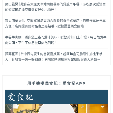
尾巴晃晃│藏身在太原火車站周邊巷弄的質感早午餐，必吃層次感豐富
的蝦蝦班尼迪克蛋還有迷你小肉桂！
雲太閒茶文化│空間寬敞漂亮適合聚餐的複合式茶店，自帶停車位停車
方便！店內還有藝術品也是亮點哦～近捷運豐樂公園站
牛谷牛肉麵 | 隱身公正路的爆汁美味，近勤美和向上市場，每日熬煮牛
肉湯頭，下午不休息從早爽吃到晚！
菲菲花園│台中西屯慶生約會餐廳推薦，超狂16盎司肋眼牛排比手掌
大，套餐買一送一好划算！同場加映濃郁黑松露燉飯與義大利麵～
用手機搜尋食記：愛食記APP