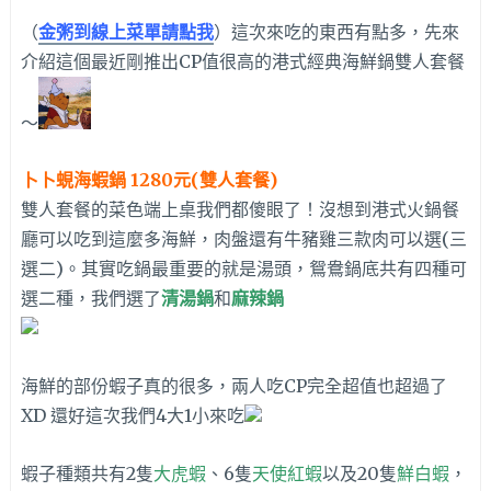
（
金粥到線上菜單請點我
）這次來吃的東西有點多，先來
介紹這個最近剛推出CP值很高的港式經典海鮮鍋雙人套餐
～
卜卜蜆海蝦鍋 1280元(雙人套餐)
雙人套餐的菜色端上桌我們都傻眼了！沒想到港式火鍋餐
廳可以吃到這麼多海鮮，肉盤還有牛豬雞三款肉可以選(三
選二)。其實吃鍋最重要的就是湯頭，鴛鴦鍋底共有四種可
選二種，我們選了
清湯鍋
和
麻辣鍋
海鮮的部份蝦子真的很多，兩人吃CP完全超值也超過了
XD 還好這次我們4大1小來吃
蝦子種類共有2隻
大虎蝦
、6隻
天使紅蝦
以及20隻
鮮白蝦
，