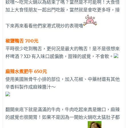
欵嘿～吃完火鍋以為結束了嗎？當然是不可能啊！大食怪
加上大食怪朋友一起出門吃飯，當然就是會吃更多呀，接
下來再來看看他們家港式現炒的表現嚕
椒鹽鴨舌 700元
平時很少吃到鴨舌，更何況是最大的鴨舌！是不是很想來
杯啤酒？XD 有入味口感偏脆，甜辣的感覺，不會軟。
麻辣水煮肥牛 650元
使用美國無骨牛小排的部位，加入花椒、中藥材還有其他
辛香料製作成麻辣醬汁～
翻開來底下就是滿滿的牛肉，牛肉吃起來真是嫩口，麻辣
的感覺也很開胃！如果不是因為一開始火鍋吃太猛肚子都