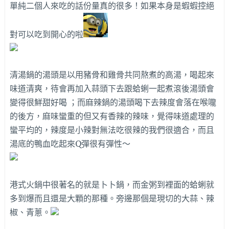
單純二個人來吃的話份量真的很多！如果本身是蝦蝦控絕
對可以吃到開心的啦
清湯鍋的湯頭是以用豬骨和雞骨共同熬煮的高湯，喝起來
味道清爽，待會再加入蒜頭下去跟蛤蜊一起煮滾後湯頭會
變得很鮮甜好喝 ；而麻辣鍋的湯頭喝下去辣度會落在喉嚨
的後方，麻味蠻重的但又有香辣的辣味，覺得味道處理的
蠻平均的，辣度是小辣對無法吃很辣的我們很適合，而且
湯底的鴨血吃起來Q彈很有彈性～
港式火鍋中很著名的就是卜卜鍋，而金粥到裡面的蛤蜊就
多到爆而且還是大顆的那種。旁邊那個是現切的大蒜、辣
椒、青蔥。