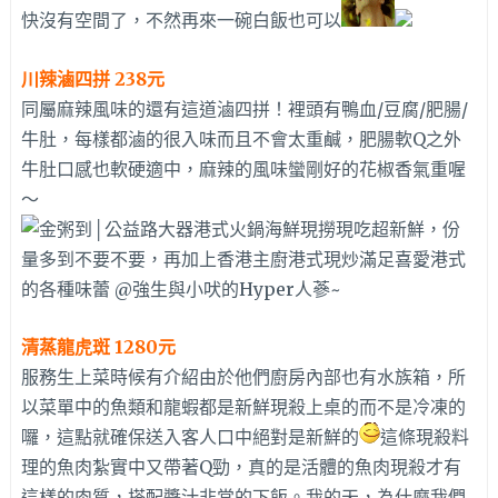
快沒有空間了，不然再來一碗白飯也可以
川辣滷四拼 238元
同屬麻辣風味的還有這道滷四拼！裡頭有鴨血/豆腐/肥腸/
牛肚，每樣都滷的很入味而且不會太重鹹，肥腸軟Q之外
牛肚口感也軟硬適中，麻辣的風味蠻剛好的花椒香氣重喔
～
清蒸龍虎斑 1280元
服務生上菜時候有介紹由於他們廚房內部也有水族箱，所
以菜單中的魚類和龍蝦都是新鮮現殺上桌的而不是冷凍的
囉，這點就確保送入客人口中絕對是新鮮的
這條現殺料
理的魚肉紮實中又帶著Q勁，真的是活體的魚肉現殺才有
這樣的肉質，搭配醬汁非常的下飯。我的天，為什麼我們