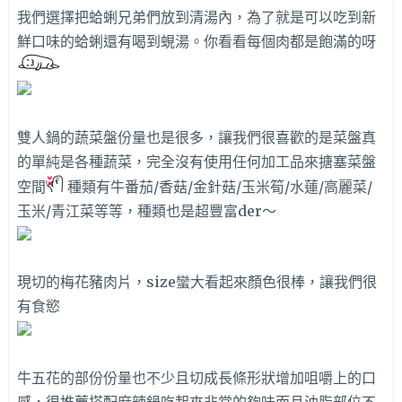
我們選擇把蛤蜊兄弟們放到清湯內，為了就是可以吃到新
鮮口味的蛤蜊還有喝到蜆湯。你看看每個肉都是飽滿的呀
雙人鍋的蔬菜盤份量也是很多，讓我們很喜歡的是菜盤真
的單純是各種蔬菜，完全沒有使用任何加工品來搪塞菜盤
空間
種類有牛番茄/香菇/金針菇/玉米筍/水蓮/高麗菜/
玉米/青江菜等等，種類也是超豐富der～
現切的梅花豬肉片，size蠻大看起來顏色很棒，讓我們很
有食慾
牛五花的部份份量也不少且切成長條形狀增加咀嚼上的口