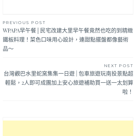
文
PREVIOUS POST
WPAPA早午餐│民宅改建大里早午餐竟然也吃的到精緻
章
鐵板料理！菜色口味用心設計，連甜點擺盤都像藝術
導
品～
覽
NEXT POST
台灣觀巴水里蛇窯集集一日遊 | 包車旅遊玩南投景點超
輕鬆，2人即可成團加上安心旅遊補助買一送一太划算
啦！