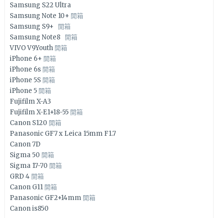
Samsung S22 Ultra
Samsung Note 10+
開箱
Samsung S9+
開箱
Samsung Note8
開箱
VIVO V9Youth
開箱
iPhone 6+
開箱
iPhone 6s
開箱
iPhone 5S
開箱
iPhone 5
開箱
Fujifilm X-A3
Fujifilm X-E1+18-55
開箱
Canon S120
開箱
Panasonic GF7 x Leica 15mm F1.7
Canon 7D
Sigma 50
開箱
Sigma 17-70
開箱
GRD 4
開箱
Canon G11
開箱
Panasonic GF2+14mm
開箱
Canon is850