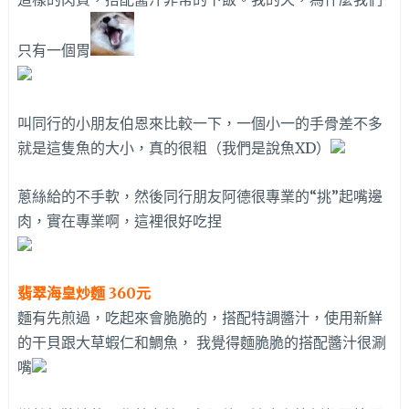
只有一個胃
叫同行的小朋友伯恩來比較一下，一個小一的手骨差不多
就是這隻魚的大小，真的很粗（我們是說魚XD）
蔥絲給的不手軟，然後同行朋友阿德很專業的“挑”起嘴邊
肉，實在專業啊，這裡很好吃捏
翡翠海皇炒麵 360元
麵有先煎過，吃起來會脆脆的，搭配特調醬汁，使用新鮮
的干貝跟大草蝦仁和鯛魚， 我覺得麵脆脆的搭配醬汁很涮
嘴