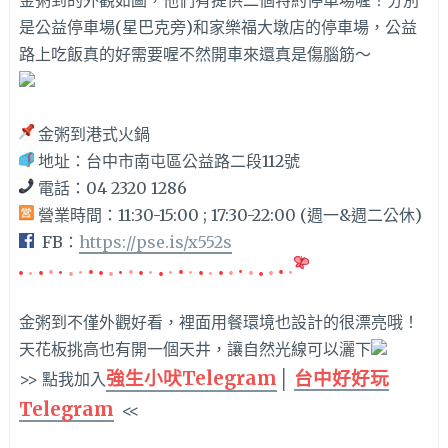
金粥到的外觀如圖，他們有提供二個特約停車場喔！分別
是公益停車場(星巴克旁)和家樂福大墩店的停車場，公益
路上吃飯真的好需要喔不然開車來還真是傷腦筋～
金粥到港式火鍋
地址：台中市南屯區公益路二段112號
電話：04 2320 1286
營業時間：11:30-15:00 ; 17:30-22:00 (週一&週二公休)
FB：
https://pse.is/x552s
金粥到不僅外觀好看，裡面用餐環境也設計的很漂亮哦！
天花板挑高也有開一個天井，讓自然光線可以灑下
強生小吠Telegram
│
台中好好玩
>> 點我加入
Telegram
<<