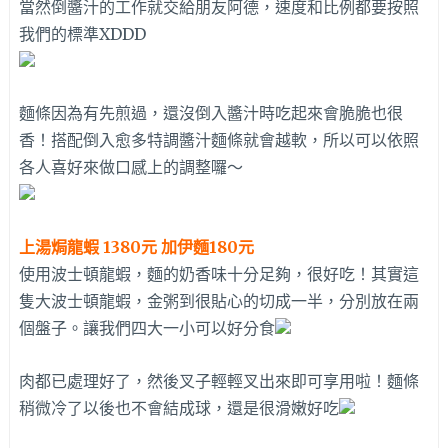
當然倒醬汁的工作就交給朋友阿德，速度和比例都要按照
我們的標準XDDD
麵條因為有先煎過，還沒倒入醬汁時吃起來會脆脆也很
香！搭配倒入愈多特調醬汁麵條就會越軟，所以可以依照
各人喜好來做口感上的調整囉～
上湯焗龍蝦 1380元 加伊麵180元
使用波士頓龍蝦，麵的奶香味十分足夠，很好吃！其實這
隻大波士頓龍蝦，金粥到很貼心的切成一半，分別放在兩
個盤子。讓我們四大一小可以好分食
肉都已處理好了，然後叉子輕輕叉出來即可享用啦！麵條
稍微冷了以後也不會結成球，還是很滑嫩好吃