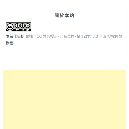
關於本站
本著作係採用
創用 CC 姓名標示-非商業性-禁止改作 3.0 台灣 授權條款
授權.