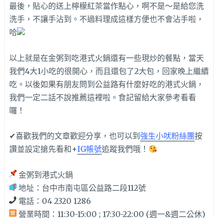
最後，貼心的送上檸檬紅茶當作點心，啊不是～是給您洗
洗手，不讓手沾到。不過料理成這樣方便也不會沾手啦，
哈
以上就是在金粥到吃港式火鍋還有一些現炒的餐點，當天
我們4大1小吃的很開心，而且還包了2大包，回家晚上繼續
吃。以後如果有朋友問到公益路有什麼好吃的港式火鍋，
我們一定二話不說推薦這裡啦。食記留給大家參考看看
囉！
✔喜歡我們的文章歡迎分享，也可以到
強生小吠粉絲團
按
讚並設定搶先看和+
IG帳號
追蹤我們哦！
金粥到港式火鍋
地址：台中市南屯區公益路二段112號
電話：04 2320 1286
營業時間：11:30-15:00 ; 17:30-22:00 (週一&週二公休)