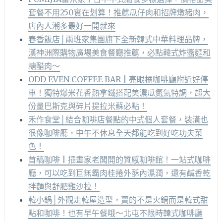
套餐不用250實在划算！推薦瓜仔肉和招牌燉豬肉，
店內人潮多最好一開就來
春香飯店│兩班家集團旗下全新韓式中華料理品牌，
漢神洲際購物廣場美食餐廳推薦，必點韓式炸醬麵和
糖醋肉～
ODD EVEN COFFEE BAR | 亮眼橘咖啡廳附近好停
車！獨特爆米花香熱拿鐵搭配美濃瓜氮氣特調，超大
份量巴斯克與碎片提拉米蘇必點！
禾作食堂│結合咖啡店餐點的中式個人套餐，裝潢也
很像咖啡廳，中午不休息全天都能吃到好吃功夫菜
色！
首稿咖啡 | 插畫家老闆開的質感咖啡館！一站式咖啡
廳，可以吃到巨無霸肉桂捲外酥內濕潤，還有鹹香乾
拌麵與舒肥雞沙拉！
韓小鍋│外觀走韓屋造型，賣的不是火鍋而是韓式甜
點和咖啡！也有早午餐哦～北屯不限時韓式咖啡廳