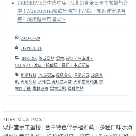
PRESERVE台中惠中店│台北蔬食全日早午餐插旗台
中！Miacucina餐飲集團旗下品牌，餐點豐富還有
每日現烤麵包可購買～
2023-04-20
HYPERLIFE
IFOODIE
,
旅遊景點
,
雲林
,
飲料、冰淇淋、
GELATO、冰店、燒仙草、豆花、中式糕點
地瓜甜點
,
地瓜糕點
,
虎尾名店
,
虎尾必買
,
虎尾景
點
,
虎尾甜點
,
虎珍堂
,
虎珍堂本舖
,
虎珍堂菓寮店
,
雲
林伴手禮
,
雲林必買
,
雲林景點
,
雲林甜點
文
PREVIOUS POST
似錦堂手工蛋捲│台中特色伴手禮推薦，多種口味水滴
章