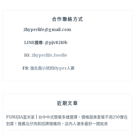
鍵
字:
合作聯絡方式
2hyperlife@gmail.com
LINE搜尋: @pjv8210b
IG:
2hyperlife_foodie
FB:
強生與小吠的Hyper人蔘
近期文章
FUMIJIA富米家 | 台中中式簡餐多樣選擇，價格甜美套餐不用250實在
划算！推薦瓜仔肉和招牌燉豬肉，店內人潮多最好一開就來