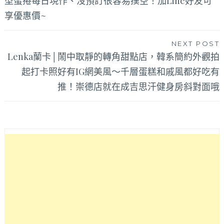
型蛋捲每日現作、沒預訂很容易撲空！加Line好友可
導
享優惠價~
覽
NEXT POST
Lenka蘭卡│鬧中取靜的轉角甜點店，韓系簡約外觀拍
起打卡照好有IG網美風～千層蛋糕和戚風都好吃有
推！崇德店就在成吉思汗健身房斜對面哦