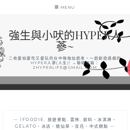
Skip
MENU
to
content
強生與小吠的HYPER人
蔘~
二枚愛拍愛吃又愛玩的台中嗨咖加起來，一起創造過癮的
HYPER人蔘(人生)! →聯絡信箱：
2HYPERLIFE@GMAIL.COM
—
IFOODIE
,
旅遊景點
,
雲林
,
飲料、冰淇淋、
GELATO、冰店、燒仙草、豆花、中式糕點
—