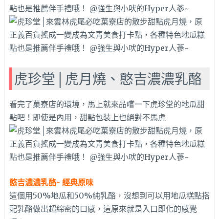
虎珍堂│虎月燒、憨吉濃濃乳酪
看完了菓寮店的環境，馬上就來品嚐一下虎珍堂的地瓜甜
點吧！即使是內用，甜點包裝上也絕對不馬虎
憨吉濃濃乳酪- 經典原味
這個用50%地瓜和50%純乳酪，沒想到可以用地瓜糕點搭
配乳酪做出超綿密的口感，這原來就是入口即化的感覺