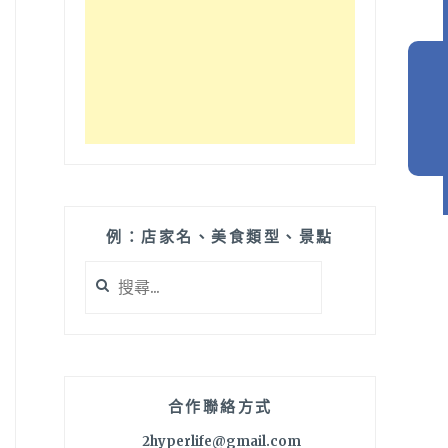
例：店家名、美食類型、景點
搜
尋
關
鍵
字:
合作聯絡方式
2hyperlife@gmail.com