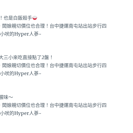
！也是白飯殺手
大三小來吃直接點了2盤！
腥味～