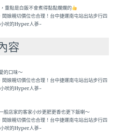
元哦，重點是白飯不會煮得黏黏爛爛的
內容
愛的口味～
一般店家的客家小炒更肥更香也更下飯喇～