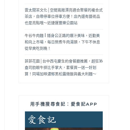
雲太閒茶文化│空間寬敞漂亮適合聚餐的複合式
茶店，自帶停車位停車方便！店內還有藝術品
也是亮點哦～近捷運豐樂公園站
牛谷牛肉麵 | 隱身公正路的爆汁美味，近勤美
和向上市場，每日熬煮牛肉湯頭，下午不休息
從早爽吃到晚！
菲菲花園│台中西屯慶生約會餐廳推薦，超狂16
盎司肋眼牛排比手掌大，套餐買一送一好划
算！同場加映濃郁黑松露燉飯與義大利麵～
用手機搜尋食記：愛食記APP