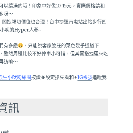
可以續湯的哦！印象中
好像10-15元，實際價格請和
多呀～
們有多餓
，只能說客家婆莊的菜色幾乎道道下
，雖然周邊比較不好停車小可惜，但其實搭捷運來吃
再訪唷～
強生小吠粉絲團
按讚並設定搶先看和+
IG帳號
追蹤我
資訊
0號