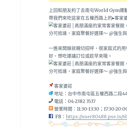
上回和朋友約了去南屯World Gy
帶我們來吃這家在五權西路上的▸客家婆
一進來闆娘就親切招呼，很家庭式的用
好，想吃建議訂位或趁早來哦。
客家婆莊
地址：台中市南屯區五權西路二段44
電話：04-2382 3537
營業時間：11:30-13:30；17:30-2
FB：
https://user80488.pse.is/6