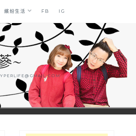
繽紛生活
FB
IG
蔘~
YPERLIFE@GMAIL.COM