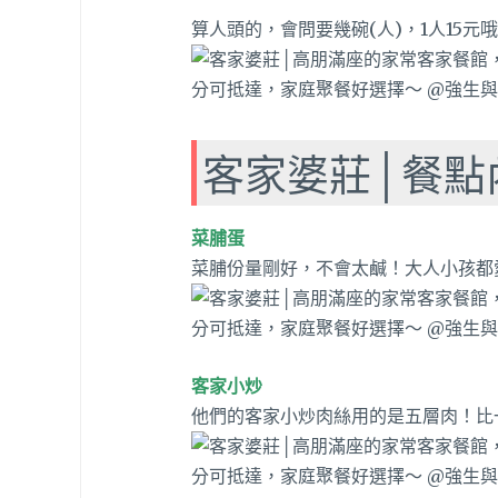
算人頭的，會問要幾碗(人)，1人15
客家婆莊│餐點
菜脯蛋
菜脯份量剛好，不會太鹹！大人小孩都
客家小炒
他們的客家小炒肉絲用的是五層肉！比