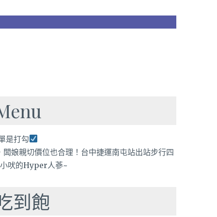
enu
單是打勾
吃到飽