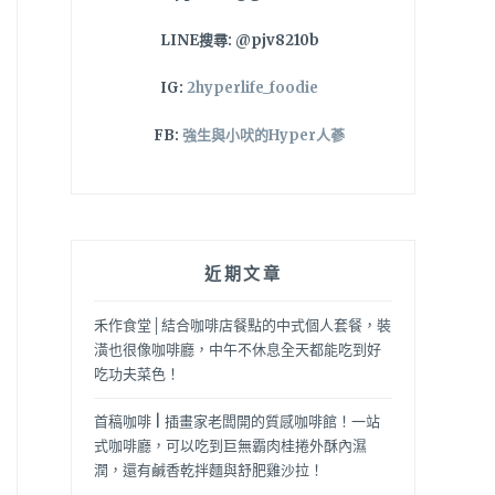
LINE搜尋: @pjv8210b
IG:
2hyperlife_foodie
FB:
強生與小吠的Hyper人蔘
近期文章
禾作食堂│結合咖啡店餐點的中式個人套餐，裝
潢也很像咖啡廳，中午不休息全天都能吃到好
吃功夫菜色！
首稿咖啡 | 插畫家老闆開的質感咖啡館！一站
式咖啡廳，可以吃到巨無霸肉桂捲外酥內濕
潤，還有鹹香乾拌麵與舒肥雞沙拉！