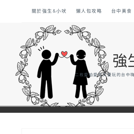
Skip
關於強生&小吠
懶人包攻略
台中美食
to
content
強
二枚愛拍愛吃又愛玩的台中嗨