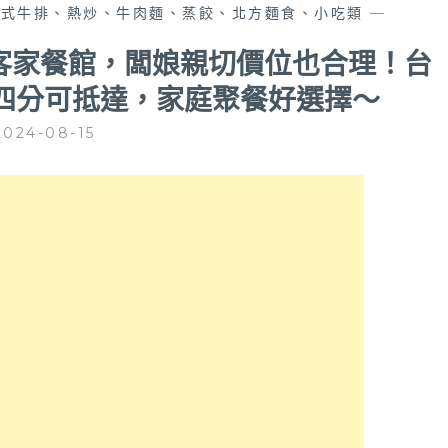
中式牛排、熱炒、牛肉麵、蒸餃、北方麵食、小吃類
—
客家餐館，闆娘親切價位也合理！台
四分可抵達，家庭聚餐好選擇～
2024-08-15