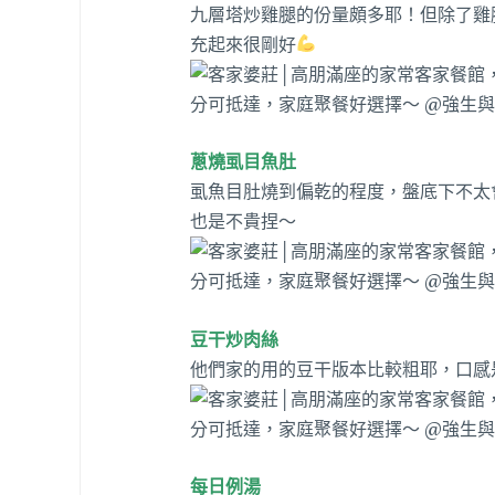
九層塔炒雞腿的份量頗多耶！但除了雞
充起來很剛好
蔥燒虱目魚肚
虱魚目肚燒到偏乾的程度，盤底下不太
也是不貴捏～
豆干炒肉絲
他們家的用的豆干版本比較粗耶，口感
每日例湯