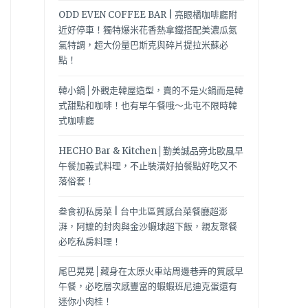
ODD EVEN COFFEE BAR | 亮眼橘咖啡廳附
近好停車！獨特爆米花香熱拿鐵搭配美濃瓜氮
氣特調，超大份量巴斯克與碎片提拉米蘇必
點！
韓小鍋│外觀走韓屋造型，賣的不是火鍋而是韓
式甜點和咖啡！也有早午餐哦～北屯不限時韓
式咖啡廳
HECHO Bar & Kitchen│勤美誠品旁北歐風早
午餐加義式料理，不止裝潢好拍餐點好吃又不
落俗套！
叁食初私房菜 | 台中北區質感台菜餐廳超澎
湃，阿嬤的封肉與金沙蝦球超下飯，親友聚餐
必吃私房料理！
尾巴晃晃│藏身在太原火車站周邊巷弄的質感早
午餐，必吃層次感豐富的蝦蝦班尼迪克蛋還有
迷你小肉桂！