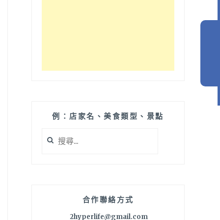
例：店家名、美食類型、景點
搜
尋
關
鍵
字:
合作聯絡方式
2hyperlife@gmail.com