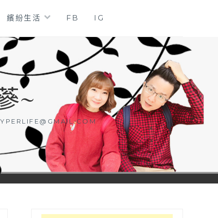
繽紛生活
FB
IG
蔘~
YPERLIFE@GMAIL.COM