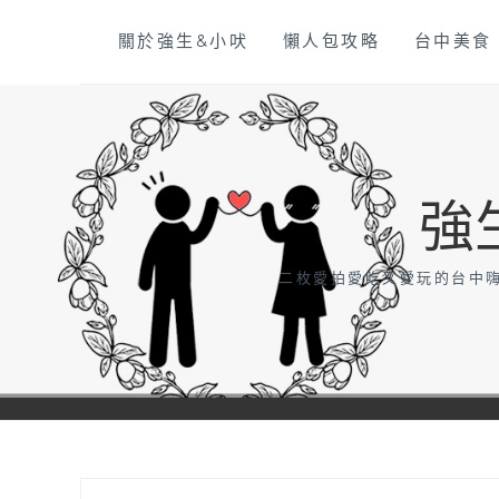
Skip
關於強生&小吠
懶人包攻略
台中美食
to
content
強
二枚愛拍愛吃又愛玩的台中嗨