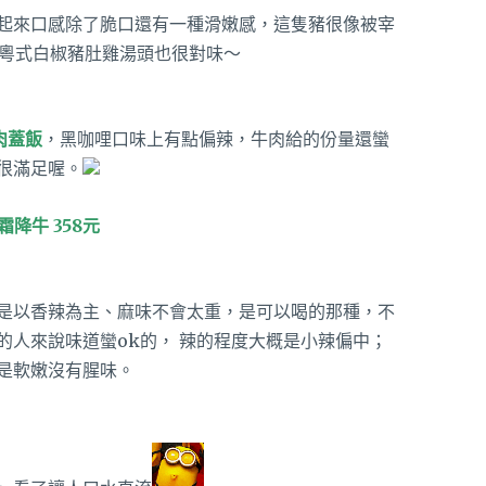
起來口感除了脆口還有一種滑嫩感，這隻豬很像被宰
粵式白椒豬肚雞湯頭也很對味～
肉蓋飯
，黑咖哩口味上有點偏辣，牛肉給的份量還蠻
很滿足喔。
降牛 358元
是以香辣為主、麻味不會太重，是可以喝的那種，不
的人來說味道蠻ok的， 辣的程度大概是小辣偏中；
是軟嫩沒有腥味。