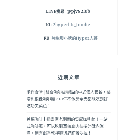
LINE搜尋: @pjv8210b
IG:
2hyperlife_foodie
FB:
強生與小吠的Hyper人蔘
近期文章
禾作食堂│結合咖啡店餐點的中式個人套餐，裝
潢也很像咖啡廳，中午不休息全天都能吃到好
吃功夫菜色！
首稿咖啡 | 插畫家老闆開的質感咖啡館！一站
式咖啡廳，可以吃到巨無霸肉桂捲外酥內濕
潤，還有鹹香乾拌麵與舒肥雞沙拉！