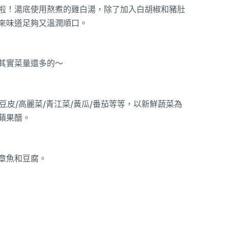
啦！湯底使用熬煮的雞白湯，除了加入白胡椒和豬肚
來味道足夠又溫潤順口。
其實菜量還多的～
豆皮/高麗菜/青江菜/黃瓜/番茄等等，以新鮮蔬菜為
蘋果醋。
章魚和豆腐。