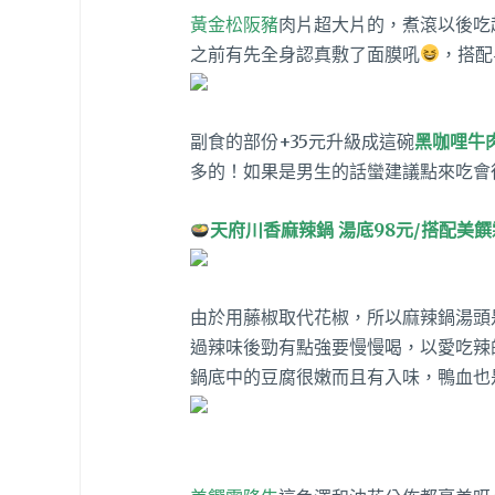
黃金松阪豬
肉片超大片的，煮滾以後吃
之前有先全身認真敷了面膜吼
，搭配
副食的部份+35元升級成這碗
黑咖哩牛
多的！如果是男生的話蠻建議點來吃會
天府川香麻辣鍋 湯底98元/搭配美饌霜
由於用藤椒取代花椒，所以麻辣鍋湯頭
過辣味後勁有點強要慢慢喝，以愛吃辣
鍋底中的豆腐很嫩而且有入味，鴨血也