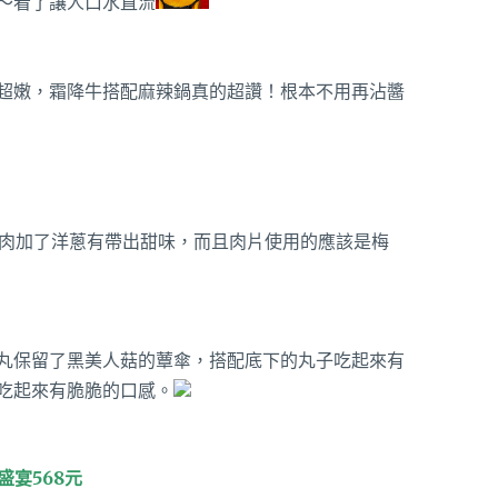
～看了讓人口水直流
超嫩，霜降牛搭配麻辣鍋真的超讚！根本不用再沾醬
豬肉加了洋蔥有帶出甜味，而且肉片使用的應該是梅
丸保留了黑美人菇的蕈傘，搭配底下的丸子吃起來有
吃起來有脆脆的口感。
盛宴568元