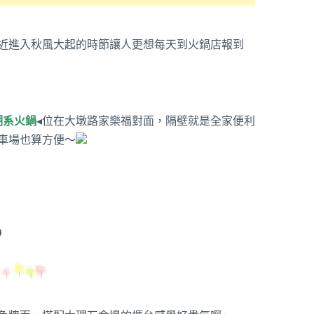
近進入秋風大起的時節讓人更想每天到火鍋店報到
潮系火鍋
◂位在大墩路家樂福對面，隔壁就是全家便利
車場也算方便～
0