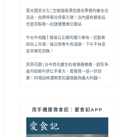
雲太閒茶文化│空間寬敞漂亮適合聚餐的複合式
茶店，自帶停車位停車方便！店內還有藝術品
也是亮點哦～近捷運豐樂公園站
牛谷牛肉麵 | 隱身公正路的爆汁美味，近勤美
和向上市場，每日熬煮牛肉湯頭，下午不休息
從早爽吃到晚！
菲菲花園│台中西屯慶生約會餐廳推薦，超狂16
盎司肋眼牛排比手掌大，套餐買一送一好划
算！同場加映濃郁黑松露燉飯與義大利麵～
用手機搜尋食記：愛食記APP