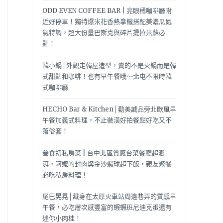
ODD EVEN COFFEE BAR | 亮眼橘咖啡廳附
近好停車！獨特爆米花香熱拿鐵搭配美濃瓜氮
氣特調，超大份量巴斯克與碎片提拉米蘇必
點！
韓小鍋│外觀走韓屋造型，賣的不是火鍋而是韓
式甜點和咖啡！也有早午餐哦～北屯不限時韓
式咖啡廳
HECHO Bar & Kitchen│勤美誠品旁北歐風早
午餐加義式料理，不止裝潢好拍餐點好吃又不
落俗套！
叁食初私房菜 | 台中北區質感台菜餐廳超澎
湃，阿嬤的封肉與金沙蝦球超下飯，親友聚餐
必吃私房料理！
尾巴晃晃│藏身在太原火車站周邊巷弄的質感早
午餐，必吃層次感豐富的蝦蝦班尼迪克蛋還有
迷你小肉桂！