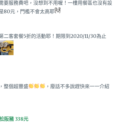
需要服務費吧，沒想到不用喔！一樓用餐區也沒有設
是80元，門檻不會太高耶
客套餐5折的活動耶！期限到2020/11/30為止
，整個超豐盛
，廢話不多說趕快來一一介紹
阪豬 338元