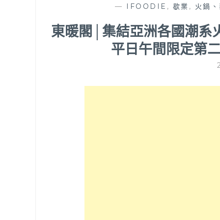
—
IFOODIE
,
歇業
,
火鍋、
東暖閣│集結亞洲各國潮系
平日午間限定第