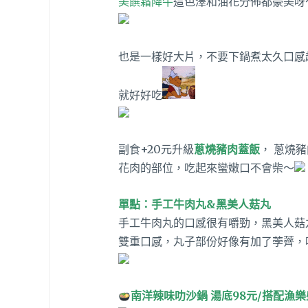
美饌霜降牛
這色澤和油花分佈都豪美呀
也是一樣好大片，不要下鍋煮太久口感
就好好吃
副食+20元升級
蔥燒豬肉蓋飯
， 蔥燒
花肉的部位，吃起來蠻嫩口不會柴～
單點：手工牛肉丸&黑美人菇丸
手工牛肉丸的口感很有嚼勁，黑美人菇
雙重口感，丸子部份好像有加了荸薺，
南洋辣味叻沙鍋 湯底98元/搭配漁樂