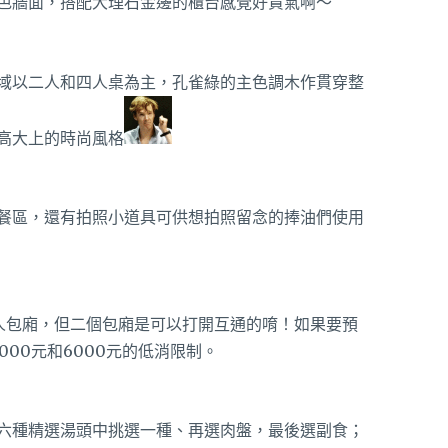
色牆面，搭配大理石金邊的櫃台感覺好貴氣啊～
域以二人和四人桌為主，孔雀綠的主色調木作貫穿整
高大上的時尚風格
餐區，還有拍照小道具可供想拍照留念的捧油們使用
2人包廂，但二個包廂是可以打開互通的唷！如果要預
000元和6000元的低消限制。
六種精選湯頭中挑選一種、再選肉盤，最後選副食；