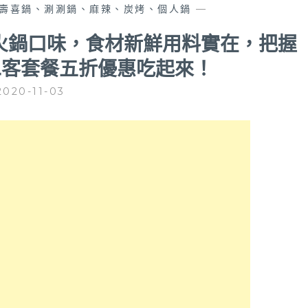
壽喜鍋、涮涮鍋、麻辣、炭烤、個人鍋
—
火鍋口味，食材新鮮用料實在，把握
二客套餐五折優惠吃起來！
2020-11-03