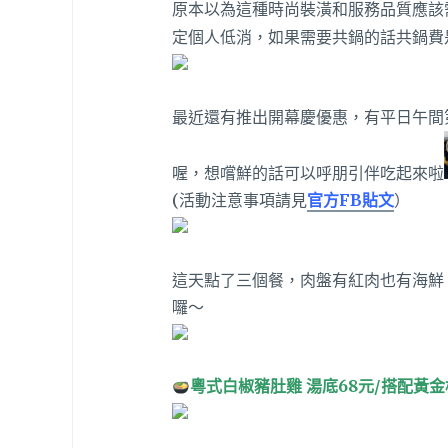
原本以為這種時尚裝潢和服務品質應該
定個人低消，如果需要共鍋的話共鍋費
最近還有推出開幕慶優惠，有平日午間第二
喔，想嚐鮮的話可以呼朋引伴吃起來啦
(活動注意事項請見
官方FB貼文
）
這天點了三個餐，肉盤有紅肉也有海鮮
囉～
粵式白椒豬肚雞 湯底68元/搭配黃金松