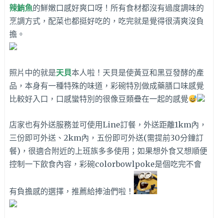
辣鮪魚
的鮮嫩口感好爽口呀！所有食材都沒有過度調味的
烹調方式，配菜也都挺好吃的，吃完就是覺得很清爽沒負
擔。
照片中的就是
天貝
本人啦！天貝是使黃豆和黑豆發酵的產
品，本身有一種特殊的味道，彩碗特別做成藥膳口味感覺
比較好入口，口感蠻特別的很像豆類疊在一起的感覺
店家也有外送服務並可使用Line訂餐，外送距離1km內，
三份即可外送、2km內，五份即可外送(需提前30分鐘訂
餐)，很適合附近的上班族多多使用；如果想外食又想順便
控制一下飲食內容，彩碗colorbowlpoke是個吃完不會
有負擔感的選擇，推薦給捧油們啦！