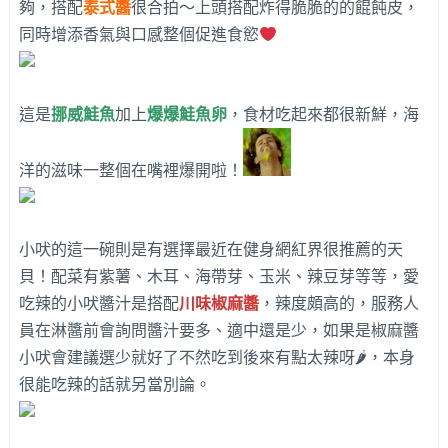
夠，搭配
泰式醬
很合拍～上頭搭配炸得脆脆的的餛飩皮，
同時增添香氣與口感整個促進食慾
這是
挪威鮭魚
加上
爆爆鮭魚卵
，食材吃起來都很新鮮，海
洋的滋味一整個在嘴裡爆開啦！
小吠的這一碗則是有選擇最近在健身網紅界很推薦的天
貝！配菜有紫薯、木耳、海帶芽、玉米、辣豆芽等等，愛
吃辣的小吠醬汁是搭配
川味椒麻醬
，辣度頗高的，服務人
員在淋醬前會詢問醬汁要多、適中還是少，如果是椒麻醬
小吠會建議選少就好了不然吃到後來有點太辣呀🌶，本身
很能吃辣的話就另當別論。