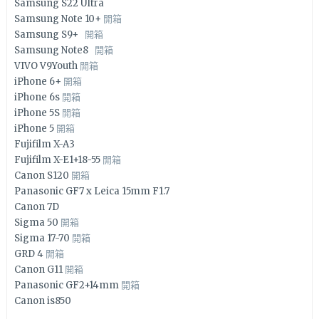
Samsung S22 Ultra
Samsung Note 10+
開箱
Samsung S9+
開箱
Samsung Note8
開箱
VIVO V9Youth
開箱
iPhone 6+
開箱
iPhone 6s
開箱
iPhone 5S
開箱
iPhone 5
開箱
Fujifilm X-A3
Fujifilm X-E1+18-55
開箱
Canon S120
開箱
Panasonic GF7 x Leica 15mm F1.7
Canon 7D
Sigma 50
開箱
Sigma 17-70
開箱
GRD 4
開箱
Canon G11
開箱
Panasonic GF2+14mm
開箱
Canon is850