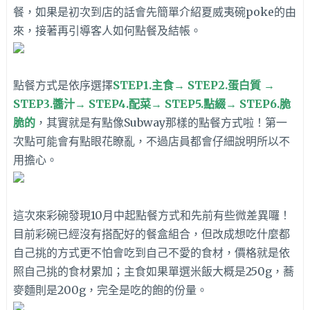
餐，如果是初次到店的話會先簡單介紹夏威夷碗poke的由
來，接著再引導客人如何點餐及結帳。
點餐方式是依序選擇
STEP1.
主食→ STEP2.蛋白質 →
STEP3.醬汁→ STEP4.配菜→ STEP5.點綴→ STEP6.脆
脆的
，其實就是有點像Subway那樣的點餐方式啦！第一
次點可能會有點眼花瞭亂，不過店員都會仔細說明所以不
用擔心。
這次來彩碗發現10月中起點餐方式和先前有些微差異囉！
目前彩碗已經沒有搭配好的餐盒組合，但改成想吃什麼都
自己挑的方式更不怕會吃到自己不愛的食材，價格就是依
照自己挑的食材累加；主食如果單選米飯大概是250g，蕎
麥麵則是200g，完全是吃的飽的份量。