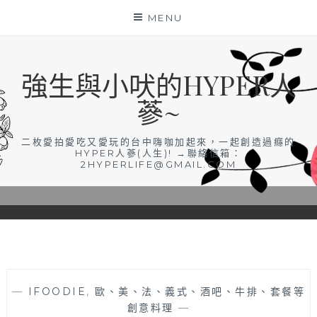
Skip
MENU
to
content
強生與小吠的HYPER人
蔘~
二枚愛拍愛吃又愛玩的台中嗨咖加起來，一起創造過癮的
HYPER人蔘(人生)! →聯絡信箱：
2HYPERLIFE@GMAIL.COM
—
IFOODIE
,
歐、美、法、義式、酒吧、牛排、套餐等
創意料理
—