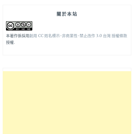
關於本站
本著作係採用
創用 CC 姓名標示-非商業性-禁止改作 3.0 台灣 授權條款
授權.