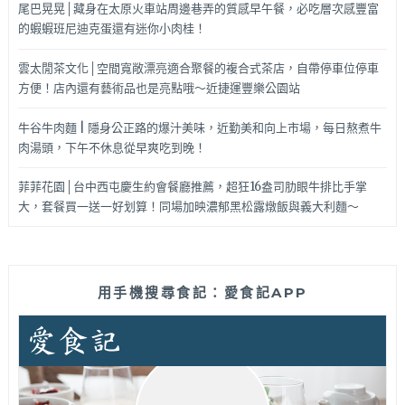
尾巴晃晃│藏身在太原火車站周邊巷弄的質感早午餐，必吃層次感豐富
的蝦蝦班尼迪克蛋還有迷你小肉桂！
雲太閒茶文化│空間寬敞漂亮適合聚餐的複合式茶店，自帶停車位停車
方便！店內還有藝術品也是亮點哦～近捷運豐樂公園站
牛谷牛肉麵 | 隱身公正路的爆汁美味，近勤美和向上市場，每日熬煮牛
肉湯頭，下午不休息從早爽吃到晚！
菲菲花園│台中西屯慶生約會餐廳推薦，超狂16盎司肋眼牛排比手掌
大，套餐買一送一好划算！同場加映濃郁黑松露燉飯與義大利麵～
用手機搜尋食記：愛食記APP