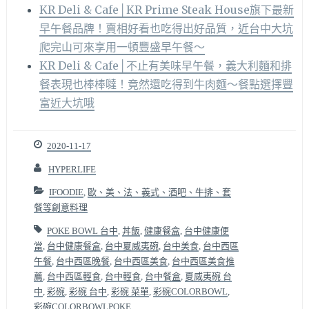
KR Deli & Cafe│KR Prime Steak House旗下最新
早午餐品牌！賣相好看也吃得出好品質，近台中大坑
爬完山可來享用一頓豐盛早午餐～
KR Deli & Cafe│不止有美味早午餐，義大利麵和排
餐表現也棒棒噠！竟然還吃得到牛肉麵～餐點選擇豐
富近大坑哦
2020-11-17
HYPERLIFE
IFOODIE
,
歐、美、法、義式、酒吧、牛排、套
餐等創意料理
POKE BOWL 台中
,
丼飯
,
健康餐盒
,
台中健康便
當
,
台中健康餐盒
,
台中夏威夷碗
,
台中美食
,
台中西區
午餐
,
台中西區晚餐
,
台中西區美食
,
台中西區美食推
薦
,
台中西區輕食
,
台中輕食
,
台中餐盒
,
夏威夷碗 台
中
,
彩碗
,
彩碗 台中
,
彩碗 菜單
,
彩碗COLORBOWL
,
彩碗COLORBOWLPOKE