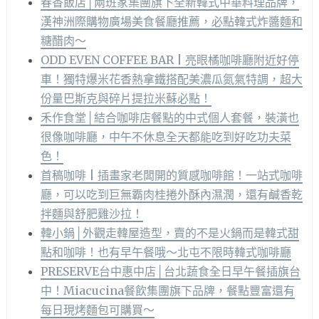
春香飯店│兩班家集團旗下全新韓式中華料理品牌，
漢神洲際購物廣場美食餐廳推薦，必點韓式炸醬麵和
糖醋肉～
ODD EVEN COFFEE BAR | 亮眼橘咖啡廳附近好停
車！獨特爆米花香熱拿鐵搭配美濃瓜氮氣特調，超大
份量巴斯克與碎片提拉米蘇必點！
禾作食堂│結合咖啡店餐點的中式個人套餐，裝潢也
很像咖啡廳，中午不休息全天都能吃到好吃功夫菜
色！
首稿咖啡 | 插畫家老闆開的質感咖啡館！一站式咖啡
廳，可以吃到巨無霸肉桂捲外酥內濕潤，還有鹹香乾
拌麵與舒肥雞沙拉！
韓小鍋│外觀走韓屋造型，賣的不是火鍋而是韓式甜
點和咖啡！也有早午餐哦～北屯不限時韓式咖啡廳
PRESERVE台中惠中店│台北蔬食全日早午餐插旗台
中！Miacucina餐飲集團旗下品牌，餐點豐富還有
每日現烤麵包可購買～