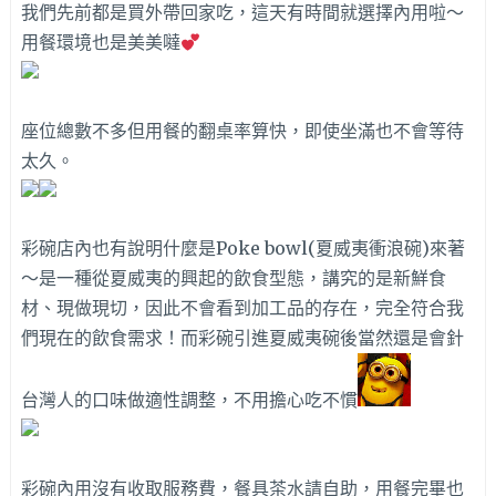
我們先前都是買外帶回家吃，這天有時間就選擇內用啦～
用餐環境也是美美噠
座位總數不多但用餐的翻桌率算快，即使坐滿也不會等待
太久。
彩碗店內也有說明什麼是Poke bowl(夏威夷衝浪碗)來著
～是一種從夏威夷的興起的飲食型態，講究的是新鮮食
材、現做現切，因此不會看到加工品的存在，完全符合我
們現在的飲食需求！而彩碗引進夏威夷碗後當然還是會針
台灣人的口味做適性調整，不用擔心吃不慣
彩碗內用沒有收取服務費，餐具茶水請自助，用餐完畢也