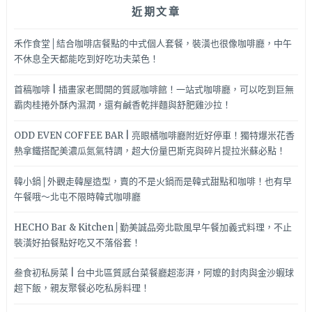
近期文章
禾作食堂│結合咖啡店餐點的中式個人套餐，裝潢也很像咖啡廳，中午
不休息全天都能吃到好吃功夫菜色！
首稿咖啡 | 插畫家老闆開的質感咖啡館！一站式咖啡廳，可以吃到巨無
霸肉桂捲外酥內濕潤，還有鹹香乾拌麵與舒肥雞沙拉！
ODD EVEN COFFEE BAR | 亮眼橘咖啡廳附近好停車！獨特爆米花香
熱拿鐵搭配美濃瓜氮氣特調，超大份量巴斯克與碎片提拉米蘇必點！
韓小鍋│外觀走韓屋造型，賣的不是火鍋而是韓式甜點和咖啡！也有早
午餐哦～北屯不限時韓式咖啡廳
HECHO Bar & Kitchen│勤美誠品旁北歐風早午餐加義式料理，不止
裝潢好拍餐點好吃又不落俗套！
叁食初私房菜 | 台中北區質感台菜餐廳超澎湃，阿嬤的封肉與金沙蝦球
超下飯，親友聚餐必吃私房料理！