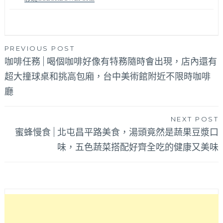
文
PREVIOUS POST
咖啡任務 | 喝個咖啡好像有特務隨時會出現，店內還有
章
超大撞球桌和挑高包廂，台中美術館附近不限時咖啡
導
廳
覽
NEXT POST
蜜蜂慢食 | 北屯昌平路美食，湯頭竟然是蔬果豆漿口
味，五色蔬菜搭配好齊全吃的健康又美味