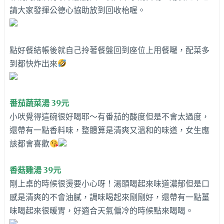
請大家發揮公德心協助放到回收枱喔。
點好餐結帳後就自己拎著餐盤回到座位上用餐囉，配菜多
到都快炸出來
番茄蔬菜湯 39元
小吠覺得這碗很好喝耶～有番茄的酸度但是不會太過度，
還帶有一點香料味，整體算是清爽又溫和的味道，女生應
該都會喜歡
香菇雞湯 39元
剛上桌的時候很燙要小心呀！湯頭喝起來味道濃郁但是口
感是清爽的不會油膩，調味喝起來剛剛好，還帶有一點薑
味喝起來很暖胃，好適合天氣偏冷的時候點來喝喝。