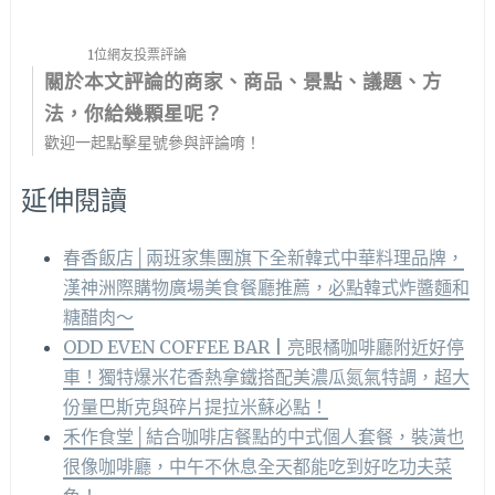
1位網友投票評論
關於本文評論的商家、商品、景點、議題、方
法，你給幾顆星呢？
歡迎一起點擊星號參與評論唷！
延伸閱讀
春香飯店│兩班家集團旗下全新韓式中華料理品牌，
漢神洲際購物廣場美食餐廳推薦，必點韓式炸醬麵和
糖醋肉～
ODD EVEN COFFEE BAR | 亮眼橘咖啡廳附近好停
車！獨特爆米花香熱拿鐵搭配美濃瓜氮氣特調，超大
份量巴斯克與碎片提拉米蘇必點！
禾作食堂│結合咖啡店餐點的中式個人套餐，裝潢也
很像咖啡廳，中午不休息全天都能吃到好吃功夫菜