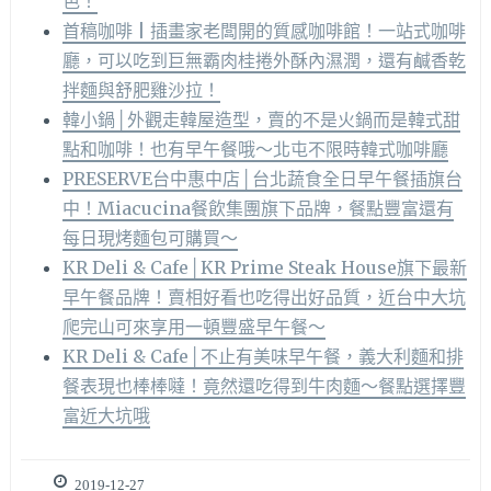
色！
首稿咖啡 | 插畫家老闆開的質感咖啡館！一站式咖啡
廳，可以吃到巨無霸肉桂捲外酥內濕潤，還有鹹香乾
拌麵與舒肥雞沙拉！
韓小鍋│外觀走韓屋造型，賣的不是火鍋而是韓式甜
點和咖啡！也有早午餐哦～北屯不限時韓式咖啡廳
PRESERVE台中惠中店│台北蔬食全日早午餐插旗台
中！Miacucina餐飲集團旗下品牌，餐點豐富還有
每日現烤麵包可購買～
KR Deli & Cafe│KR Prime Steak House旗下最新
早午餐品牌！賣相好看也吃得出好品質，近台中大坑
爬完山可來享用一頓豐盛早午餐～
KR Deli & Cafe│不止有美味早午餐，義大利麵和排
餐表現也棒棒噠！竟然還吃得到牛肉麵～餐點選擇豐
富近大坑哦
2019-12-27