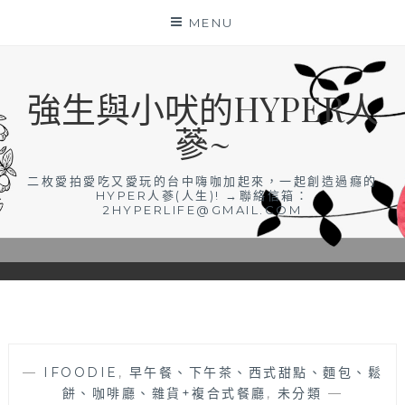
Skip
MENU
to
content
強生與小吠的HYPER人
蔘~
二枚愛拍愛吃又愛玩的台中嗨咖加起來，一起創造過癮的
HYPER人蔘(人生)! →聯絡信箱：
2HYPERLIFE@GMAIL.COM
—
IFOODIE
,
早午餐、下午茶、西式甜點、麵包、鬆
餅、咖啡廳、雜貨+複合式餐廳
,
未分類
—