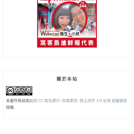
關於本站
本著作係採用
創用 CC 姓名標示-非商業性-禁止改作 3.0 台灣 授權條款
授權.