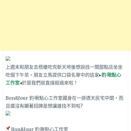
上週末和朋友去梧棲吃完新天地後想說找一間甜點店坐坐
吃個下午茶，朋友立馬提供口袋名單中的這家▸
豹·啾點心
工作室
◂於是我們就直接殺過來啦！
Bon&Jour 豹·啾點心工作室藏身在一排透天民宅中間，而
且還沒有顯著招牌是想讓誰找不到啦?
Bon&Jour 豹·啾點心工作室