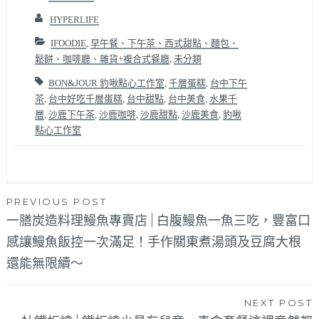
HYPERLIFE
IFOODIE
,
早午餐、下午茶、西式甜點、麵包、
鬆餅、咖啡廳、雜貨+複合式餐廳
,
未分類
BON&JOUR 豹啾點心工作室
,
千層蛋糕
,
台中下午
茶
,
台中好吃千層蛋糕
,
台中甜點
,
台中美食
,
水果千
層
,
沙鹿下午茶
,
沙鹿咖啡
,
沙鹿甜點
,
沙鹿美食
,
豹啾
點心工作室
文
PREVIOUS POST
一膳炭造料理鰻魚專賣店 | 白腹鰻魚一魚三吃，豐富口
章
感讓鰻魚飯控一次滿足！手作關東煮湯頭及豆腐大根
導
還能無限續～
覽
NEXT POST