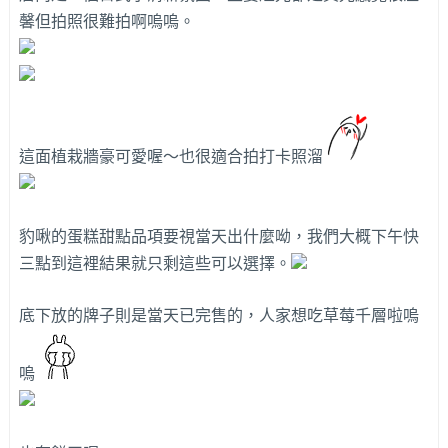
馨但拍照很難拍啊嗚嗚。
這面植栽牆豪可愛喔～也很適合拍打卡照溜
豹啾的蛋糕甜點品項要視當天出什麼呦，我們大概下午快
三點到這裡結果就只剩這些可以選擇。
底下放的牌子則是當天已完售的，人家想吃草莓千層啦嗚
嗚