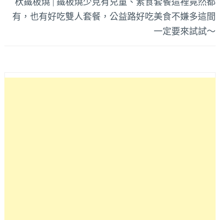
杕鐵板燒 | 鐵板燒少見有兒童、素食套餐這裡竟然都
有，也有好吃雙人套餐，公益路好吃美食不嫌多這間
一定要來試試～