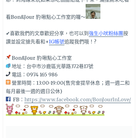
看Bon&Jour 豹·啾點心工作室的囉～
✔喜歡我們的文章歡迎分享，也可以到
強生小吠粉絲團
按
讚並設定搶先看和+
IG帳號
追蹤我們哦！?
Bon&Jour 豹·啾點心工作室
地址：台中市沙鹿區光華路372巷17號
電話：0974 165 986
營業時間：13:00-19:00(售完會提早休息；週一週二和
每月最後一週的週日公休)
FB：
https://www.facebook.com/BonJourInLove/