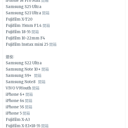
iPhone 14 Pro Max
開箱
Samsung S25 Ultra
Samsung S21 Ultra
開箱
Fujifilm X-T20
Fujifilm 35mm F1.4
開箱
Fujifilm 18-55
開箱
Fujifilm 10-22mm F4
Fujifilm Instax mini 25
開箱
退役:
Samsung S22 Ultra
Samsung Note 10+
開箱
Samsung S9+
開箱
Samsung Note8
開箱
VIVO V9Youth
開箱
iPhone 6+
開箱
iPhone 6s
開箱
iPhone 5S
開箱
iPhone 5
開箱
Fujifilm X-A3
Fujifilm X-E1+18-55
開箱