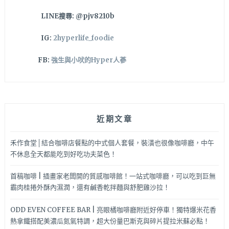
LINE搜尋: @pjv8210b
IG:
2hyperlife_foodie
FB:
強生與小吠的Hyper人蔘
近期文章
禾作食堂│結合咖啡店餐點的中式個人套餐，裝潢也很像咖啡廳，中午
不休息全天都能吃到好吃功夫菜色！
首稿咖啡 | 插畫家老闆開的質感咖啡館！一站式咖啡廳，可以吃到巨無
霸肉桂捲外酥內濕潤，還有鹹香乾拌麵與舒肥雞沙拉！
ODD EVEN COFFEE BAR | 亮眼橘咖啡廳附近好停車！獨特爆米花香
熱拿鐵搭配美濃瓜氮氣特調，超大份量巴斯克與碎片提拉米蘇必點！