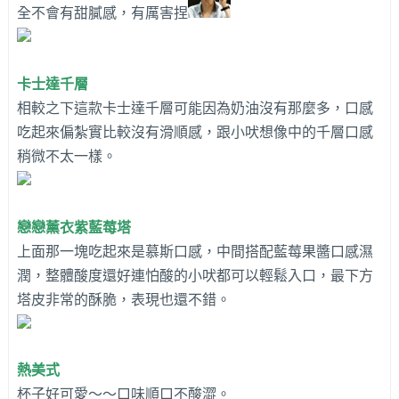
全不會有甜膩感，有厲害捏
卡士達千層
相較之下這款卡士達千層可能因為奶油沒有那麼多，口感
吃起來偏紮實比較沒有滑順感，跟小吠想像中的千層口感
稍微不太一樣。
戀戀薰衣紫藍莓塔
上面那一塊吃起來是慕斯口感，中間搭配藍莓果醬口感濕
潤，整體酸度還好連怕酸的小吠都可以輕鬆入口，最下方
塔皮非常的酥脆，表現也還不錯。
熱美式
杯子好可愛～～口味順口不酸澀。