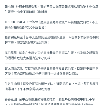
韓小鍋│外觀走韓屋造型，賣的不是火鍋而是韓式甜點和咖啡！也有早
午餐哦～北屯不限時韓式咖啡廳
HECHO Bar & Kitchen│勤美誠品旁北歐風早午餐加義式料理，不止
裝潢好拍餐點好吃又不落俗套！
叁食初私房菜 | 台中北區質感台菜餐廳超澎湃，阿嬤的封肉與金沙蝦球
超下飯，親友聚餐必吃私房料理！
尾巴晃晃│藏身在太原火車站周邊巷弄的質感早午餐，必吃層次感豐富
的蝦蝦班尼迪克蛋還有迷你小肉桂！
雲太閒茶文化│空間寬敞漂亮適合聚餐的複合式茶店，自帶停車位停車
方便！店內還有藝術品也是亮點哦～近捷運豐樂公園站
牛谷牛肉麵 | 隱身公正路的爆汁美味，近勤美和向上市場，每日熬煮牛
肉湯頭，下午不休息從早爽吃到晚！
菲菲花園│台中西屯慶生約會餐廳推薦，超狂16盎司肋眼牛排比手掌
大，套餐買一送一好划算！同場加映濃郁黑松露燉飯與義大利麵～