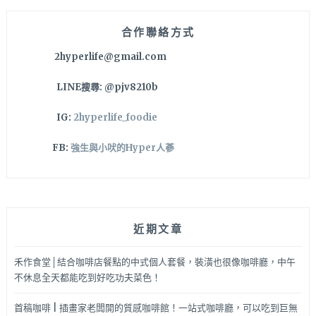
字:
合作聯絡方式
2hyperlife@gmail.com
LINE搜尋: @pjv8210b
IG:
2hyperlife_foodie
FB:
強生與小吠的Hyper人蔘
近期文章
禾作食堂│結合咖啡店餐點的中式個人套餐，裝潢也很像咖啡廳，中午
不休息全天都能吃到好吃功夫菜色！
首稿咖啡 | 插畫家老闆開的質感咖啡館！一站式咖啡廳，可以吃到巨無