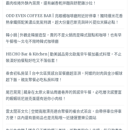
霸肉桂捲外酥內濕潤，還有鹹香乾拌麵與舒肥雞沙拉！
ODD EVEN COFFEE BAR | 亮眼橘咖啡廳附近好停車！獨特爆米花香
熱拿鐵搭配美濃瓜氮氣特調，超大份量巴斯克與碎片提拉米蘇必點！
韓小鍋│外觀走韓屋造型，賣的不是火鍋而是韓式甜點和咖啡！也有早
午餐哦～北屯不限時韓式咖啡廳
HECHO Bar & Kitchen│勤美誠品旁北歐風早午餐加義式料理，不止
裝潢好拍餐點好吃又不落俗套！
叁食初私房菜 | 台中北區質感台菜餐廳超澎湃，阿嬤的封肉與金沙蝦球
超下飯，親友聚餐必吃私房料理！
尾巴晃晃│藏身在太原火車站周邊巷弄的質感早午餐，必吃層次感豐富
的蝦蝦班尼迪克蛋還有迷你小肉桂！
雲太閒茶文化│空間寬敞漂亮適合聚餐的複合式茶店，自帶停車位停車
方便！店內還有藝術品也是亮點哦～近捷運豐樂公園站