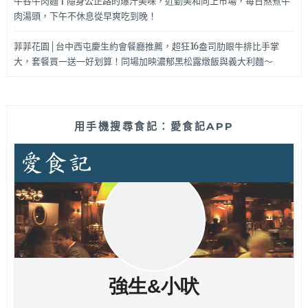
牛谷牛肉麵 | 隱身公正路的爆汁美味，近勤美和向上市場，每日熬煮牛
肉湯頭，下午不休息從早爽吃到晚！
菲菲花園│台中西屯慶生約會餐廳推薦，超狂16盎司肋眼牛排比手掌
大，套餐買一送一好划算！同場加映濃郁黑松露燉飯與義大利麵～
用手機搜尋食記：愛食記APP