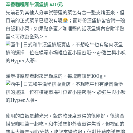
辛香咖哩和牛漢堡排 410元
先前看到其他人分享試營運的菜色有含一整支烤玉米，但
目前的正式菜單已經沒有囉
；而每份漢堡排皆會附一碗
白飯和小菜，如果點多蜜／咖哩醬的話漢堡排內會附半熟
蛋＜可改為全熟＞。
漢堡排厚度看起來是頗厚的，每塊應該是100g。
使用的白飯是越光米，飯的軟硬度煮得的很剛好，很適合
搭配咖哩醬一起吃。和牛漢堡排外表煎得焦香，但裡面的
熟度大概是5到7分熟，吃起來蠻軟嫩，但對比豬肉漢堡排