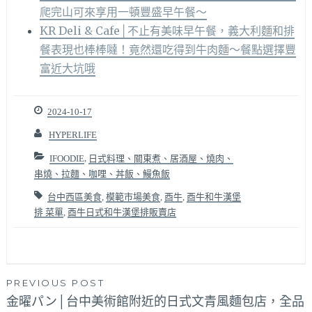
爬完山可來享用一頓豐盛早午餐～
KR Deli & Cafe│不止有美味早午餐，義大利麵和排
餐表現也棒棒噠！竟然還吃得到牛肉麵～餐點選擇豐
富近大坑哦
2024-10-17
HYPERLIFE
IFOODIE
,
日式料理、關東煮、居酒屋、燒肉、
串燒、拉麵、咖哩、丼飯、鰻魚飯
台中西區美食
,
模範市場美食
,
酉牛
,
酉牛和牛漢堡
排 菜單
,
酉牛日式和牛漢堡排販賣店
文
PREVIOUS POST
金曜パン│台中美術館附近的日式文青風麵包店，全品
章