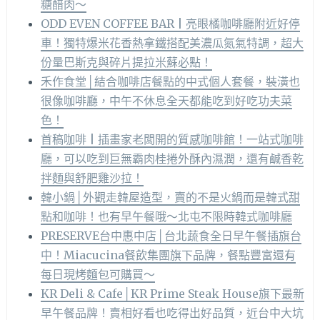
糖醋肉～
ODD EVEN COFFEE BAR | 亮眼橘咖啡廳附近好停
車！獨特爆米花香熱拿鐵搭配美濃瓜氮氣特調，超大
份量巴斯克與碎片提拉米蘇必點！
禾作食堂│結合咖啡店餐點的中式個人套餐，裝潢也
很像咖啡廳，中午不休息全天都能吃到好吃功夫菜
色！
首稿咖啡 | 插畫家老闆開的質感咖啡館！一站式咖啡
廳，可以吃到巨無霸肉桂捲外酥內濕潤，還有鹹香乾
拌麵與舒肥雞沙拉！
韓小鍋│外觀走韓屋造型，賣的不是火鍋而是韓式甜
點和咖啡！也有早午餐哦～北屯不限時韓式咖啡廳
PRESERVE台中惠中店│台北蔬食全日早午餐插旗台
中！Miacucina餐飲集團旗下品牌，餐點豐富還有
每日現烤麵包可購買～
KR Deli & Cafe│KR Prime Steak House旗下最新
早午餐品牌！賣相好看也吃得出好品質，近台中大坑