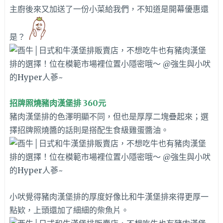
主廚後來又加送了一份小菜給我們，不知道是開幕優惠還
是？
招牌照燒豬肉漢堡排 360元
豬肉漢堡排的色澤明顯不同，但也是厚厚二塊疊起來；選
擇招牌照燒醬的話則是搭配生食級雞蛋醬油。
小吠覺得豬肉漢堡排的厚度好像比和牛漢堡排來得更厚一
點欵，上頭還加了細細的柴魚片。