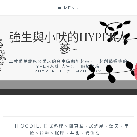
Skip
MENU
to
content
強生與小吠的HYPER人
蔘~
二枚愛拍愛吃又愛玩的台中嗨咖加起來，一起創造過癮的
HYPER人蔘(人生)! →聯絡信箱：
2HYPERLIFE@GMAIL.COM
—
IFOODIE
,
日式料理、關東煮、居酒屋、燒肉、串
燒、拉麵、咖哩、丼飯、鰻魚飯
—