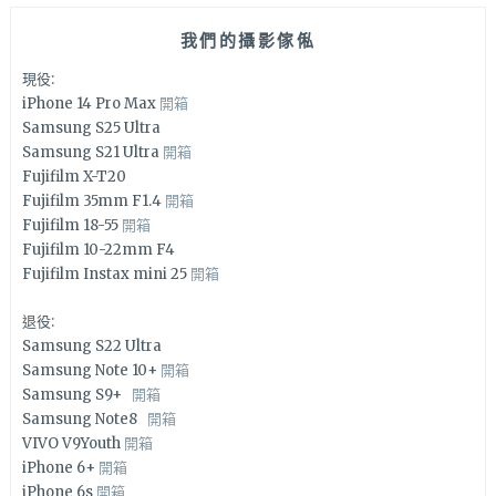
我們的攝影傢俬
現役:
iPhone 14 Pro Max
開箱
Samsung S25 Ultra
Samsung S21 Ultra
開箱
Fujifilm X-T20
Fujifilm 35mm F1.4
開箱
Fujifilm 18-55
開箱
Fujifilm 10-22mm F4
Fujifilm Instax mini 25
開箱
退役:
Samsung S22 Ultra
Samsung Note 10+
開箱
Samsung S9+
開箱
Samsung Note8
開箱
VIVO V9Youth
開箱
iPhone 6+
開箱
iPhone 6s
開箱