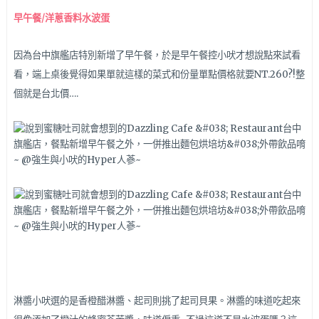
早午餐/洋蔥香料水波蛋
因為台中旗艦店特別新增了早午餐，於是早午餐控小吠才想說點來試看
看，端上桌後覺得如果單就這樣的菜式和份量單點價格就要NT.260?!整
個就是台北價….
淋醬小吠選的是香橙醋淋醬、起司則挑了起司貝果。淋醬的味道吃起來