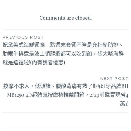
Comments are closed.
文
PREVIOUS POST
妃黛美式海鮮餐廳 – 點週末套餐不管是允指豬肋排、
章
肋眼牛排還是波士頓龍蝦都可以吃到飽，想大啖海鮮
導
就是這裡啦!(內有讀者優惠)
覽
NEXT POST
按摩不求人，低頭族、腰酸背痛有救了!!西班牙品牌BH
MB1250 4D超體感按摩椅推薦開箱，2/29前購買現省4
萬1!