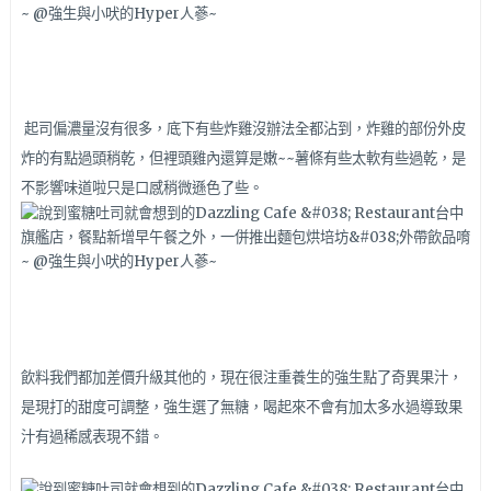
起司偏濃量沒有很多，底下有些炸雞沒辦法全都沾到，炸雞的部份外皮
炸的有點過頭稍乾，但裡頭雞內還算是嫩~~薯條有些太軟有些過乾，是
不影響味道啦只是口感稍微遜色了些。
飲料我們都加差價升級其他的，現在很注重養生的強生點了奇異果汁，
是現打的甜度可調整，強生選了無糖，喝起來不會有加太多水過導致果
汁有過稀感表現不錯。