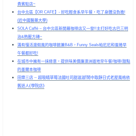
貴賓駐店~
台中北區【OR CAFE】- 好吃輕食系早午餐，吃了身體沒負擔!
(近中國醫藥大學)
SOLA Caffé – 台中北區新開幕咖啡店又一發!!主打好吃古巴三明
治&熱壓方磚~
滿有慢活渡假風的咖啡館兼B&B，Funny Seals帕尼尼和蛋捲早
午餐都好吃!
在城市中擁有一抹綠意，提供味美價廉澳洲道地早午餐/咖啡/甜點
的墨爾本咖啡
田樂三店 – 超吸睛草莓法國吐司甜滋滋!鬧中取靜日式老屋風格依
舊迷人(學院店)