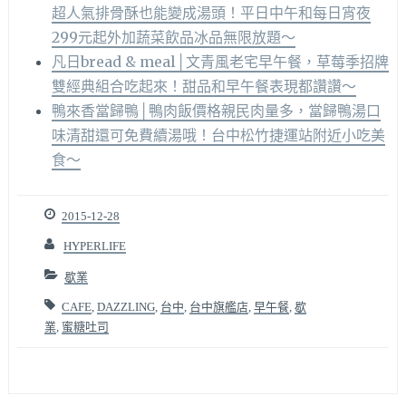
超人氣排骨酥也能變成湯頭！平日中午和每日宵夜
299元起外加蔬菜飲品冰品無限放題～
凡日bread & meal│文青風老宅早午餐，草莓季招牌
雙經典組合吃起來！甜品和早午餐表現都讚讚～
鴨來香當歸鴨│鴨肉飯價格親民肉量多，當歸鴨湯口
味清甜還可免費續湯哦！台中松竹捷運站附近小吃美
食～
2015-12-28
HYPERLIFE
歇業
CAFE
,
DAZZLING
,
台中
,
台中旗艦店
,
早午餐
,
歇
業
,
蜜糖吐司