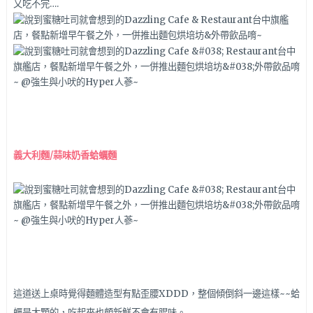
又吃不完….
義大利麵/蒜味奶香蛤蠣麵
這道送上桌時覺得麵體造型有點歪腰XDDD，整個傾倒斜一邊這樣~~蛤
蠣是大顆的，吃起來也頗新鮮不會有腥味。