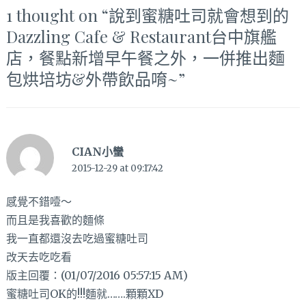
1 thought on “
說到蜜糖吐司就會想到的
Dazzling Cafe & Restaurant台中旗艦
店，餐點新增早午餐之外，一併推出麵
包烘培坊&外帶飲品唷~
”
CIAN小蠻
2015-12-29 at 09:17:42
感覺不錯噎～
而且是我喜歡的麵條
我一直都還沒去吃過蜜糖吐司
改天去吃吃看
版主回覆：(01/07/2016 05:57:15 AM)
蜜糖吐司OK的!!!麵就…….顆顆XD