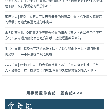
叁食初私房菜 | 台中北區質感台菜餐廳超澎湃，阿嬤的封肉與金沙蝦球
超下飯，親友聚餐必吃私房料理！
尾巴晃晃│藏身在太原火車站周邊巷弄的質感早午餐，必吃層次感豐富
的蝦蝦班尼迪克蛋還有迷你小肉桂！
雲太閒茶文化│空間寬敞漂亮適合聚餐的複合式茶店，自帶停車位停車
方便！店內還有藝術品也是亮點哦～近捷運豐樂公園站
牛谷牛肉麵 | 隱身公正路的爆汁美味，近勤美和向上市場，每日熬煮牛
肉湯頭，下午不休息從早爽吃到晚！
菲菲花園│台中西屯慶生約會餐廳推薦，超狂16盎司肋眼牛排比手掌
大，套餐買一送一好划算！同場加映濃郁黑松露燉飯與義大利麵～
用手機搜尋食記：愛食記APP