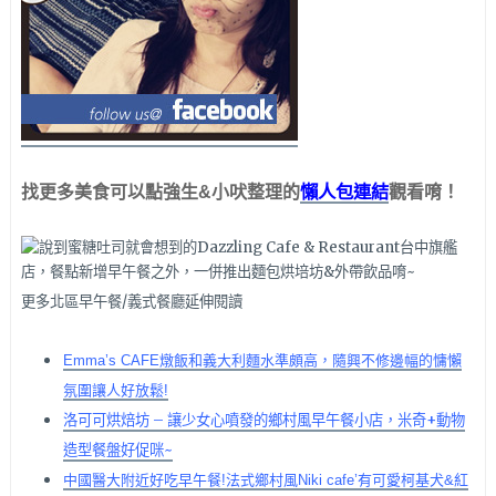
懶人包連結
找更多美食可以點強生&小吠整理的
觀看唷！
更多北區早午餐/義式餐廳延伸閱讀
Emma’s CAFE燉飯和義大利麵水準頗高，隨興不修邊幅的慵懶
氛圍讓人好放鬆!
洛可可烘焙坊 – 讓少女心噴發的鄉村風早午餐小店，米奇+動物
造型餐盤好促咪~
中國醫大附近好吃早午餐!法式鄉村風Niki cafe’有可愛柯基犬&紅