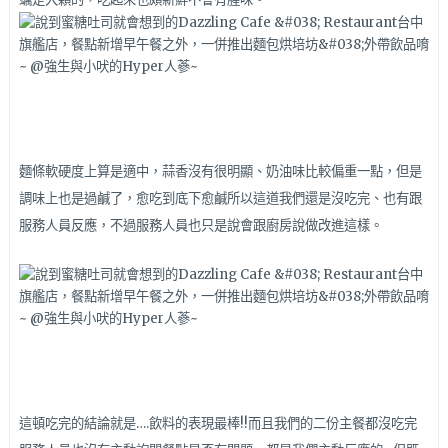
麵條軟硬度上算是適中，蒜香沒有很明顯、奶油味比較偏重一點，但是
調味上也是過鹹了，愈吃到底下愈鹹所以這道我們還是沒吃完、也有跟
服務人員反應，不過服務人員也只是說會跟廚房說做改進這樣。
這頓吃完的結論就是….飲料的表現最棒!!而且我們的二份主餐都沒吃完