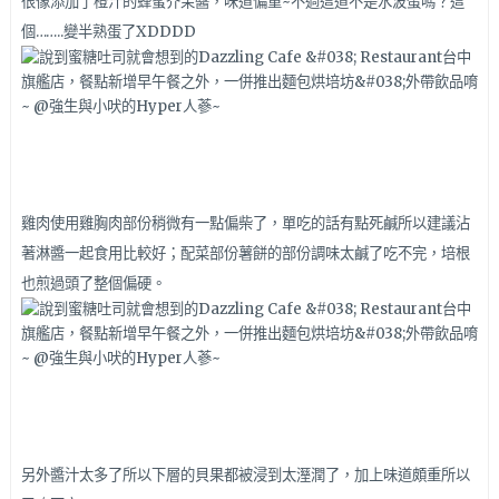
很像添加了橙汁的蜂蜜芥茉醬，味道偏重~不過這道不是水波蛋嗎？這
個……..變半熟蛋了XDDDD
雞肉使用雞胸肉部份稍微有一點偏柴了，單吃的話有點死鹹所以建議沾
著淋醬一起食用比較好；配菜部份薯餅的部份調味太鹹了吃不完，培根
也煎過頭了整個偏硬。
另外醬汁太多了所以下層的貝果都被浸到太溼潤了，加上味道頗重所以