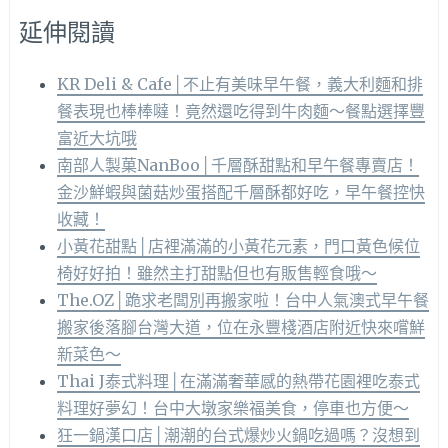
延伸閱讀
KR Deli & Cafe│不止有美味早午餐，義大利麵和排
餐表現也棒棒噠！竟然還吃得到牛肉麵～餐點選擇豐
富近大坑哦
南部人製菓NanBoo│千層酥甜點和早午餐專賣店！
金沙鮮蝦與菌菇炒蛋搭配千層酥都好吃，早午餐控快
收藏！
小黃花甜點│店裡滿滿的小黃花元素，門口黃色候位
椅好好拍！雖然主打甜點但也有販售輕食哦～
The.OZ│跪求老闆別再搬家啦！台中人氣澳式早午餐
搬家後落腳台灣大道，位在永豐棧酒店附近快來嚐鮮
新菜色～
Thai J泰式料理│在滿滿奢華感的熱帶花園裡吃泰式
料理好夢幻！台中大墩家樂福美食，停車也方便～
狂一鍋漢口店│潮潮的台式爆炒火鍋吃過嗎？沒想到