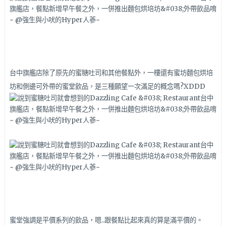
台中旗艦店除了原先的蜜糖吐司和其他餐點外，一樓還有蜜坊麵包烘培
坊和側邊可外帶的蜜堂飲品，是三種願望一次滿足的概念嗎?XDDD
蜜堂強調是平價系列的飲品，嗯..跟餐點比起來真的算是滿平價的。