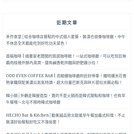
近期文章
禾作食堂│結合咖啡店餐點的中式個人套餐，裝潢也很像咖啡廳，中午
不休息全天都能吃到好吃功夫菜色！
首稿咖啡 | 插畫家老闆開的質感咖啡館！一站式咖啡廳，可以吃到巨無
霸肉桂捲外酥內濕潤，還有鹹香乾拌麵與舒肥雞沙拉！
ODD EVEN COFFEE BAR | 亮眼橘咖啡廳附近好停車！獨特爆米花香
熱拿鐵搭配美濃瓜氮氣特調，超大份量巴斯克與碎片提拉米蘇必點！
韓小鍋│外觀走韓屋造型，賣的不是火鍋而是韓式甜點和咖啡！也有早
午餐哦～北屯不限時韓式咖啡廳
HECHO Bar & Kitchen│勤美誠品旁北歐風早午餐加義式料理，不止
裝潢好拍餐點好吃又不落俗套！