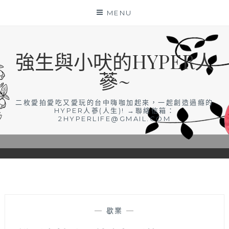
Skip
MENU
to
content
強生與小吠的HYPER人
蔘~
二枚愛拍愛吃又愛玩的台中嗨咖加起來，一起創造過癮的
HYPER人蔘(人生)! →聯絡信箱：
2HYPERLIFE@GMAIL.COM
—
歇業
—