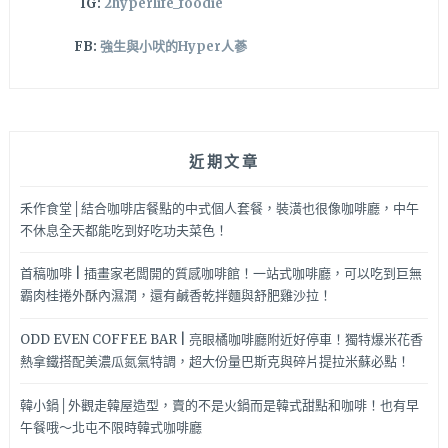
IG:
2hyperlife_foodie
FB:
強生與小吠的Hyper人蔘
近期文章
禾作食堂│結合咖啡店餐點的中式個人套餐，裝潢也很像咖啡廳，中午
不休息全天都能吃到好吃功夫菜色！
首稿咖啡 | 插畫家老闆開的質感咖啡館！一站式咖啡廳，可以吃到巨無
霸肉桂捲外酥內濕潤，還有鹹香乾拌麵與舒肥雞沙拉！
ODD EVEN COFFEE BAR | 亮眼橘咖啡廳附近好停車！獨特爆米花香
熱拿鐵搭配美濃瓜氮氣特調，超大份量巴斯克與碎片提拉米蘇必點！
韓小鍋│外觀走韓屋造型，賣的不是火鍋而是韓式甜點和咖啡！也有早
午餐哦～北屯不限時韓式咖啡廳