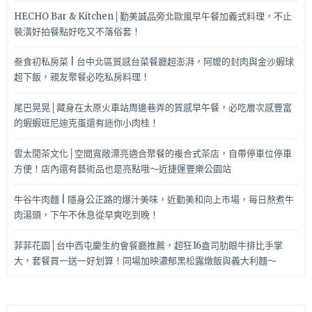
HECHO Bar & Kitchen│勤美誠品旁北歐風早午餐加義式料理，不止
裝潢好拍餐點好吃又不落俗套！
叁食初私房菜 | 台中北區質感台菜餐廳超澎湃，阿嬤的封肉與金沙蝦球
超下飯，親友聚餐必吃私房料理！
尾巴晃晃│藏身在太原火車站周邊巷弄的質感早午餐，必吃層次感豐富
的蝦蝦班尼迪克蛋還有迷你小肉桂！
雲太閒茶文化│空間寬敞漂亮適合聚餐的複合式茶店，自帶停車位停車
方便！店內還有藝術品也是亮點哦～近捷運豐樂公園站
牛谷牛肉麵 | 隱身公正路的爆汁美味，近勤美和向上市場，每日熬煮牛
肉湯頭，下午不休息從早爽吃到晚！
菲菲花園│台中西屯慶生約會餐廳推薦，超狂16盎司肋眼牛排比手掌
大，套餐買一送一好划算！同場加映濃郁黑松露燉飯與義大利麵～