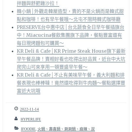
拌麵與舒肥雞沙拉！
韓小鍋│外觀走韓屋造型，賣的不是火鍋而是韓式甜
點和咖啡！也有早午餐哦～北屯不限時韓式咖啡廳
PRESERVE台中惠中店│台北蔬食全日早午餐插旗台
中！Miacucina餐飲集團旗下品牌，餐點豐富還有
每日現烤麵包可購買～
KR Deli & Cafe│KR Prime Steak House旗下最新
早午餐品牌！賣相好看也吃得出好品質，近台中大坑
爬完山可來享用一頓豐盛早午餐～
KR Deli & Cafe│不止有美味早午餐，義大利麵和排
餐表現也棒棒噠！竟然還吃得到牛肉麵～餐點選擇豐
富近大坑哦
2022-11-14
HYPERLIFE
IFOODIE
,
火鍋、壽喜鍋、涮涮鍋、麻辣、炭