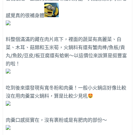
感覺真的很補身體
料整個滿滿的藏在肉片底下，裡面的蔬菜有高麗菜、白
菜、木耳、菇類和玉米筍，火鍋料有還有蟹肉棒/魚板/貢
丸/魚餃/豆皮/板豆腐還有蛤蜊～以這價位來說算是挺豐富
的啦！
吃到後來還發現有寬冬粉和肉羹！一般小火鍋店好像比較
沒在用肉羹當火鍋料，算是比較少見吼
肉羹口感挺實在，沒有裹粉或是有肥肉的部份～