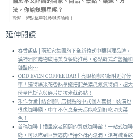
關於本文評論的商家、商品、景點、議題、方
法，你給幾顆星呢？
歡迎一起點擊星號參與評論唷！
延伸閱讀
春香飯店│兩班家集團旗下全新韓式中華料理品牌，
漢神洲際購物廣場美食餐廳推薦，必點韓式炸醬麵和
糖醋肉～
ODD EVEN COFFEE BAR | 亮眼橘咖啡廳附近好停
車！獨特爆米花香熱拿鐵搭配美濃瓜氮氣特調，超大
份量巴斯克與碎片提拉米蘇必點！
禾作食堂│結合咖啡店餐點的中式個人套餐，裝潢也
很像咖啡廳，中午不休息全天都能吃到好吃功夫菜
色！
首稿咖啡 | 插畫家老闆開的質感咖啡館！一站式咖啡
廳，可以吃到巨無霸肉桂捲外酥內濕潤，還有鹹香乾