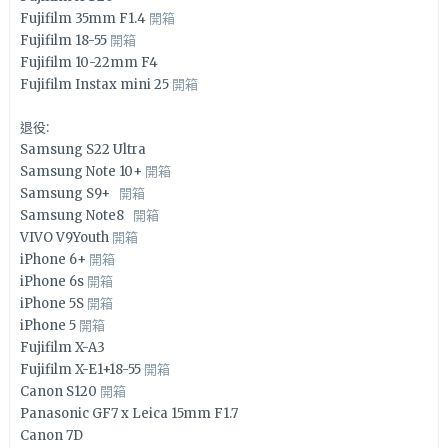
Fujifilm 35mm F1.4
開箱
Fujifilm 18-55
開箱
Fujifilm 10-22mm F4
Fujifilm Instax mini 25
開箱
退役:
Samsung S22 Ultra
Samsung Note 10+
開箱
Samsung S9+
開箱
Samsung Note8
開箱
VIVO V9Youth
開箱
iPhone 6+
開箱
iPhone 6s
開箱
iPhone 5S
開箱
iPhone 5
開箱
Fujifilm X-A3
Fujifilm X-E1+18-55
開箱
Canon S120
開箱
Panasonic GF7 x Leica 15mm F1.7
Canon 7D