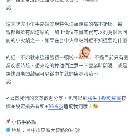
這天吃完小伍手路鍋發現特色湯頭還真的都不錯耶！每一
鍋都還挺有記憶點的，加上價位不貴其實可以列為很常回
訪的小火鍋之一，如果在台中火車站附近不知道要吃什麼
的話，不如就來這裡飽餐一頓啦～
不過目前只有營
業晚餐時段，想來吃的捧油們注意一下營業時間囉！或是
趕快跟老闆敲碗可以從中午就開店嗎哈哈～
✔喜歡我們的文章歡迎分享，也可以到
強生小吠粉絲團
按
讚並設定搶先看和+
IG帳號
追蹤我們哦！
小伍手路鍋
地址：台中市東區大智路80-1號