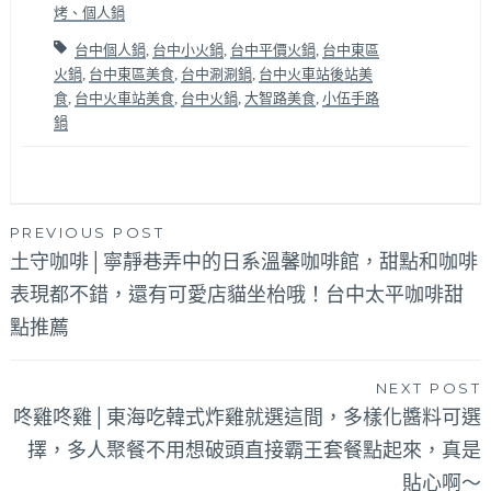
烤、個人鍋
台中個人鍋
,
台中小火鍋
,
台中平價火鍋
,
台中東區
火鍋
,
台中東區美食
,
台中涮涮鍋
,
台中火車站後站美
食
,
台中火車站美食
,
台中火鍋
,
大智路美食
,
小伍手路
鍋
文
PREVIOUS POST
土守咖啡│寧靜巷弄中的日系溫馨咖啡館，甜點和咖啡
章
表現都不錯，還有可愛店貓坐枱哦！台中太平咖啡甜
導
點推薦
覽
NEXT POST
咚雞咚雞│東海吃韓式炸雞就選這間，多樣化醬料可選
擇，多人聚餐不用想破頭直接霸王套餐點起來，真是
貼心啊～