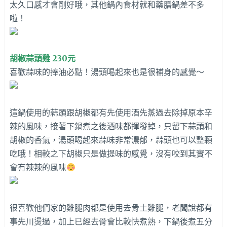
太久口感才會剛好哦，其他鍋內食材就和藥膳鍋差不多
啦！
胡椒蒜頭雞 230元
喜歡蒜味的捧油必點！湯頭喝起來也是很補身的感覺～
這鍋使用的蒜頭跟胡椒都有先使用酒先蒸過去除掉原本辛
辣的風味，接著下鍋煮之後酒味都揮發掉，只留下蒜頭和
胡椒的香氣，湯頭喝起來蒜味非常濃郁，蒜頭也可以整顆
吃哦！相較之下胡椒只是做提味的感覺，沒有咬到其實不
會有辣辣的風味
很喜歡他們家的雞腿肉都是使用去骨土雞腿，老闆說都有
事先川燙過，加上已經去骨會比較快煮熟，下鍋後煮五分