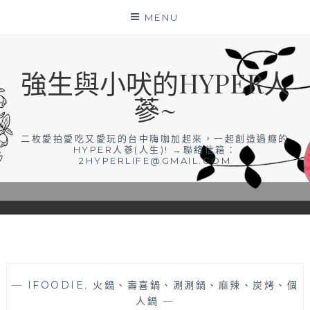
Skip
MENU
to
content
強生與小吠的HYPER人
蔘~
二枚愛拍愛吃又愛玩的台中嗨咖加起來，一起創造過癮的
HYPER人蔘(人生)! →聯絡信箱：
2HYPERLIFE@GMAIL.COM
—
IFOODIE
,
火鍋、壽喜鍋、涮涮鍋、麻辣、炭烤、個
人鍋
—