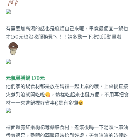
有需要加高湯的話也是麻煩自己來囉，畢竟最便宜一鍋也
才150元也沒收服務費ㄟ！！請多動一下增加活動量啦
元氣藥膳鍋 170元
他們家的鍋食材都是放在鍋裡一起上桌的哦，上桌後直接
火煮到滾就開吃啦
，這樣吃起來也挺方便，不用再把食
材一一夾進鍋裡好省事((是有多懶
裡面還有紅棗枸杞等藥膳食材，煮滾後喝一下湯頭～麻油
香氣很足，整體的藥膳風味恰到好處，天氣涼涼的時候吃