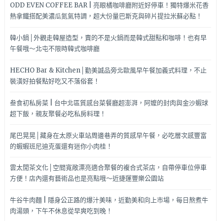
ODD EVEN COFFEE BAR | 亮眼橘咖啡廳附近好停車！獨特爆米花香
熱拿鐵搭配美濃瓜氮氣特調，超大份量巴斯克與碎片提拉米蘇必點！
韓小鍋│外觀走韓屋造型，賣的不是火鍋而是韓式甜點和咖啡！也有早
午餐哦～北屯不限時韓式咖啡廳
HECHO Bar & Kitchen│勤美誠品旁北歐風早午餐加義式料理，不止
裝潢好拍餐點好吃又不落俗套！
叁食初私房菜 | 台中北區質感台菜餐廳超澎湃，阿嬤的封肉與金沙蝦球
超下飯，親友聚餐必吃私房料理！
尾巴晃晃│藏身在太原火車站周邊巷弄的質感早午餐，必吃層次感豐富
的蝦蝦班尼迪克蛋還有迷你小肉桂！
雲太閒茶文化│空間寬敞漂亮適合聚餐的複合式茶店，自帶停車位停車
方便！店內還有藝術品也是亮點哦～近捷運豐樂公園站
牛谷牛肉麵 | 隱身公正路的爆汁美味，近勤美和向上市場，每日熬煮牛
肉湯頭，下午不休息從早爽吃到晚！