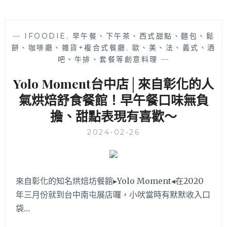
—
IFOODIE
,
早午餐、下午茶、西式甜點、麵包、鬆
餅、咖啡廳、雜貨+複合式餐廳
,
歐、美、法、義式、酒
吧、牛排、套餐等創意料理
—
Yolo Moment台中店│來自彰化的人
氣烘焙舒食餐館！早午餐口味無負
擔、甜點表現有喜歡～
2024-02-26
來自彰化的知名烘焙坊餐館▸Yolo Moment◂在2020
年三月份就到台中南屯展店囉，小吠當時有默默收入口
袋…