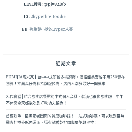
LINE搜尋: @pjv8210b
IG:
2hyperlife_foodie
FB:
強生與小吠的Hyper人蔘
近期文章
FUMIJIA富米家 | 台中中式簡餐多樣選擇，價格甜美套餐不用250實在
划算！推薦瓜仔肉和招牌燉豬肉，店內人潮多最好一開就來
禾作食堂│結合咖啡店餐點的中式個人套餐，裝潢也很像咖啡廳，中午
不休息全天都能吃到好吃功夫菜色！
首稿咖啡 | 插畫家老闆開的質感咖啡館！一站式咖啡廳，可以吃到巨無
霸肉桂捲外酥內濕潤，還有鹹香乾拌麵與舒肥雞沙拉！