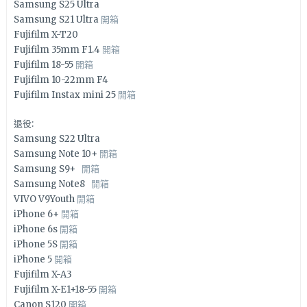
Samsung S25 Ultra
Samsung S21 Ultra
開箱
Fujifilm X-T20
Fujifilm 35mm F1.4
開箱
Fujifilm 18-55
開箱
Fujifilm 10-22mm F4
Fujifilm Instax mini 25
開箱
退役:
Samsung S22 Ultra
Samsung Note 10+
開箱
Samsung S9+
開箱
Samsung Note8
開箱
VIVO V9Youth
開箱
iPhone 6+
開箱
iPhone 6s
開箱
iPhone 5S
開箱
iPhone 5
開箱
Fujifilm X-A3
Fujifilm X-E1+18-55
開箱
Canon S120
開箱