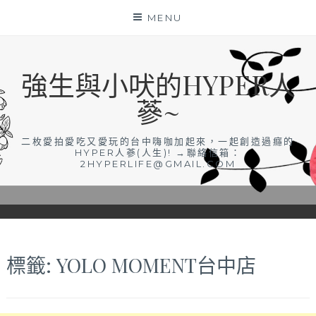
Skip
MENU
to
content
強生與小吠的HYPER人
蔘~
二枚愛拍愛吃又愛玩的台中嗨咖加起來，一起創造過癮的
HYPER人蔘(人生)! →聯絡信箱：
2HYPERLIFE@GMAIL.COM
標籤:
YOLO MOMENT台中店