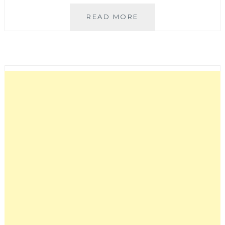
YOLO
READ MORE
MOMENT
台
中
店
│
來
自
彰
化
的
人
氣
烘
焙
舒
食
餐
館！