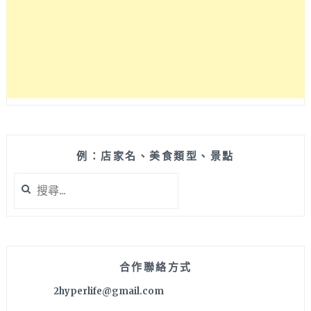
早
午
餐
口
味
無
負
擔、
甜
點
表
例：店家名、美食類型、景點
現
搜
有
尋
喜
關
歡
鍵
～
字:
合作聯絡方式
2hyperlife@gmail.com