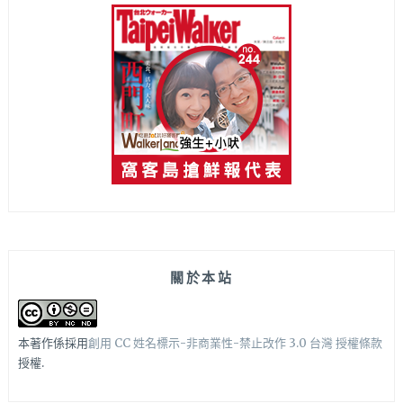
關於本站
本著作係採用
創用 CC 姓名標示-非商業性-禁止改作 3.0 台灣 授權條款
授權.