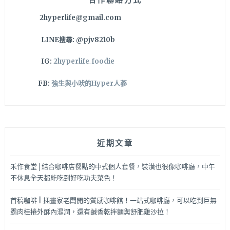
聚
2hyperlife@gmail.com
集
地
LINE搜尋: @pjv8210b
來
著
IG:
2hyperlife_foodie
～
FB:
強生與小吠的Hyper人蔘
近期文章
禾作食堂│結合咖啡店餐點的中式個人套餐，裝潢也很像咖啡廳，中午
不休息全天都能吃到好吃功夫菜色！
首稿咖啡 | 插畫家老闆開的質感咖啡館！一站式咖啡廳，可以吃到巨無
霸肉桂捲外酥內濕潤，還有鹹香乾拌麵與舒肥雞沙拉！