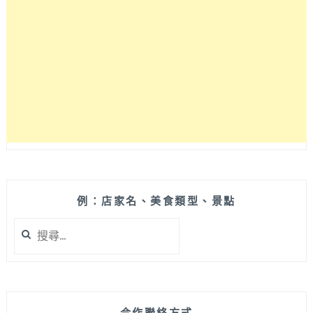
鳥
胃
應
該
都
可
以
吃
得
很
飽！
空
間
例：店家名、美食類型、景點
也
搜
很
尋
好
關
拍
鍵
是
字:
網
美
合作聯絡方式