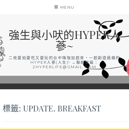
Skip
MENU
to
content
強生與小吠的HYPER人
蔘~
二枚愛拍愛吃又愛玩的台中嗨咖加起來，一起創造過癮的
HYPER人蔘(人生)! →聯絡信箱：
2HYPERLIFE@GMAIL.COM
標籤:
UPDATE. BREAKFAST