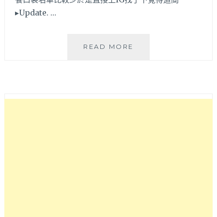
▸Update. …
UPDATE.
READ MORE
BREAKFAST│
早
午
餐
擺
盤
澎
湃
賣
相
佳，
女
孩
兒
或
小