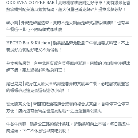
ODD EVEN COFFEE BAR | 亮眼橘咖啡廳附近好停車！獨特爆米花香
熱拿鐵搭配美濃瓜氮氣特調，超大份量巴斯克與碎片提拉米蘇必點！
韓小鍋│外觀走韓屋造型，賣的不是火鍋而是韓式甜點和咖啡！也有早
午餐哦～北屯不限時韓式咖啡廳
HECHO Bar & Kitchen│勤美誠品旁北歐風早午餐加義式料理，不止
裝潢好拍餐點好吃又不落俗套！
叁食初私房菜 | 台中北區質感台菜餐廳超澎湃，阿嬤的封肉與金沙蝦球
超下飯，親友聚餐必吃私房料理！
尾巴晃晃│藏身在太原火車站周邊巷弄的質感早午餐，必吃層次感豐富
的蝦蝦班尼迪克蛋還有迷你小肉桂！
雲太閒茶文化│空間寬敞漂亮適合聚餐的複合式茶店，自帶停車位停車
方便！店內還有藝術品也是亮點哦～近捷運豐樂公園站
牛谷牛肉麵 | 隱身公正路的爆汁美味，近勤美和向上市場，每日熬煮牛
肉湯頭，下午不休息從早爽吃到晚！