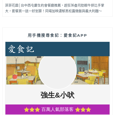
菲菲花園│台中西屯慶生約會餐廳推薦，超狂16盎司肋眼牛排比手掌
大，套餐買一送一好划算！同場加映濃郁黑松露燉飯與義大利麵～
用手機搜尋食記：愛食記APP