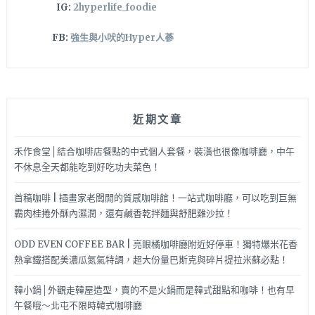
IG:
2hyperlife_foodie
FB:
強生與小吠的Hyper人蔘
近期文章
禾作食堂│結合咖啡店餐點的中式個人套餐，裝潢也很像咖啡廳，中午
不休息全天都能吃到好吃功夫菜色！
首稿咖啡 | 插畫家老闆開的質感咖啡館！一站式咖啡廳，可以吃到巨無
霸肉桂捲外酥內濕潤，還有鹹香乾拌麵與舒肥雞沙拉！
ODD EVEN COFFEE BAR | 亮眼橘咖啡廳附近好停車！獨特爆米花香
熱拿鐵搭配美濃瓜氮氣特調，超大份量巴斯克與碎片提拉米蘇必點！
韓小鍋│外觀走韓屋造型，賣的不是火鍋而是韓式甜點和咖啡！也有早
午餐哦～北屯不限時韓式咖啡廳