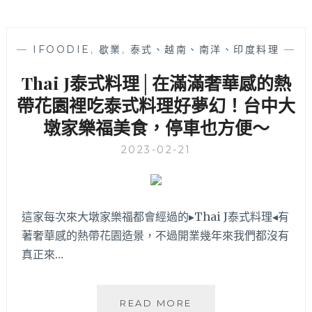
—
IFOODIE
,
歇業
,
泰式、越南、南洋、印度料理
—
Thai J泰式料理│在滿滿奢華感的熱
帶花園裡吃泰式料理好夢幻！台中大
墩家樂福美食，停車也方便～
2023-02-21
這家每次來大墩家樂福都會經過的▸Thai J泰式料理◂有
著奢華感的熱帶花園造景，不過開業幾年來我們都沒有
真正來…
THAI
READ MORE