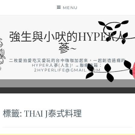
Skip
MENU
to
content
強生與小吠的HYPER人
蔘~
二枚愛拍愛吃又愛玩的台中嗨咖加起來，一起創造過癮的
HYPER人蔘(人生)! →聯絡信箱：
2HYPERLIFE@GMAIL.COM
標籤:
THAI J泰式料理