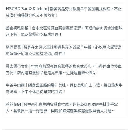
HECHO Bar & Kitchen│勤美誠品旁北歐風早午餐加義式料理，不止
裝潢好拍餐點好吃又不落俗套！
叁食初私房菜 | 台中北區質感台菜餐廳超澎湃，阿嬤的封肉與金沙蝦球
超下飯，親友聚餐必吃私房料理！
尾巴晃晃│藏身在太原火車站周邊巷弄的質感早午餐，必吃層次感豐富
的蝦蝦班尼迪克蛋還有迷你小肉桂！
雲太閒茶文化│空間寬敞漂亮適合聚餐的複合式茶店，自帶停車位停車
方便！店內還有藝術品也是亮點哦～近捷運豐樂公園站
牛谷牛肉麵 | 隱身公正路的爆汁美味，近勤美和向上市場，每日熬煮牛
肉湯頭，下午不休息從早爽吃到晚！
菲菲花園│台中西屯慶生約會餐廳推薦，超狂16盎司肋眼牛排比手掌
大，套餐買一送一好划算！同場加映濃郁黑松露燉飯與義大利麵～