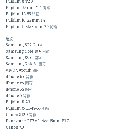
Fujifilm X-T20
Fujifilm 35mm F1.4
開箱
Fujifilm 18-55
開箱
Fujifilm 10-22mm F4
Fujifilm Instax mini 25
開箱
退役:
Samsung S22 Ultra
Samsung Note 10+
開箱
Samsung S9+
開箱
Samsung Note8
開箱
VIVO V9Youth
開箱
iPhone 6+
開箱
iPhone 6s
開箱
iPhone 5S
開箱
iPhone 5
開箱
Fujifilm X-A3
Fujifilm X-E1+18-55
開箱
Canon S120
開箱
Panasonic GF7 x Leica 15mm F1.7
Canon 7D