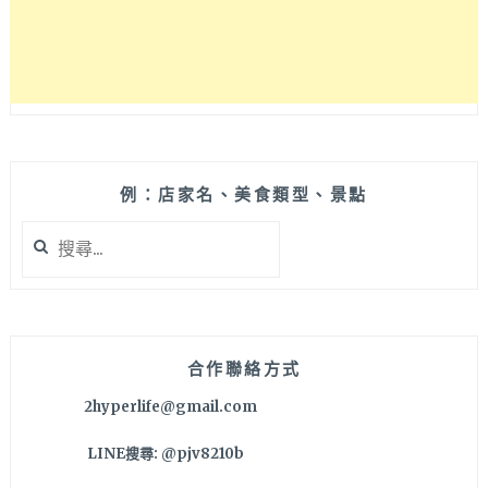
料
理
好
夢
幻！
台
中
大
例：店家名、美食類型、景點
墩
搜
家
尋
樂
關
福
鍵
美
字:
食，
停
合作聯絡方式
車
2hyperlife@gmail.com
也
方
LINE搜尋: @pjv8210b
便
～