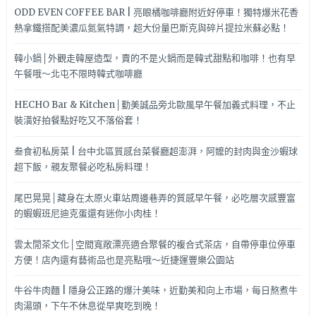
~
ODD EVEN COFFEE BAR | 亮眼橘咖啡廳附近好停車！獨特爆米花香
熱拿鐵搭配美濃瓜氮氣特調，超大份量巴斯克與碎片提拉米蘇必點！
韓小鍋│外觀走韓屋造型，賣的不是火鍋而是韓式甜點和咖啡！也有早
午餐哦～北屯不限時韓式咖啡廳
HECHO Bar & Kitchen│勤美誠品旁北歐風早午餐加義式料理，不止
裝潢好拍餐點好吃又不落俗套！
叁食初私房菜 | 台中北區質感台菜餐廳超澎湃，阿嬤的封肉與金沙蝦球
超下飯，親友聚餐必吃私房料理！
尾巴晃晃│藏身在太原火車站周邊巷弄的質感早午餐，必吃層次感豐富
的蝦蝦班尼迪克蛋還有迷你小肉桂！
雲太閒茶文化│空間寬敞漂亮適合聚餐的複合式茶店，自帶停車位停車
方便！店內還有藝術品也是亮點哦～近捷運豐樂公園站
牛谷牛肉麵 | 隱身公正路的爆汁美味，近勤美和向上市場，每日熬煮牛
肉湯頭，下午不休息從早爽吃到晚！