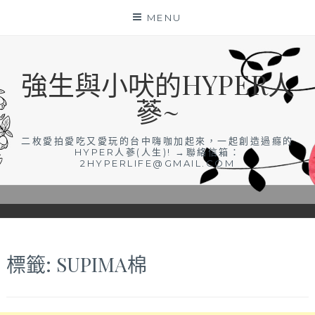
Skip
MENU
to
content
強生與小吠的HYPER人
蔘~
二枚愛拍愛吃又愛玩的台中嗨咖加起來，一起創造過癮的
HYPER人蔘(人生)! →聯絡信箱：
2HYPERLIFE@GMAIL.COM
標籤:
SUPIMA棉