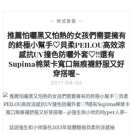
—
吠式穿搭
—
推薦怕曬黑又怕熱的女孩們需要擁有
的終極小幫手♡貝柔PEILOU高效涼
感抗UV撞色防曬外套♡!!還有
Supima棉萊卡寬口無痕襪舒服又好
穿搭喔~
2017-08-02
話說強生和小吠遠在2013年就體驗過貝柔的涼感袖