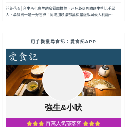
菲菲花園│台中西屯慶生約會餐廳推薦，超狂16盎司肋眼牛排比手掌
大，套餐買一送一好划算！同場加映濃郁黑松露燉飯與義大利麵～
用手機搜尋食記：愛食記APP