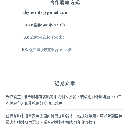
合作聯絡方式
套
2hyperlife@gmail.com
♡!!
還
LINE搜尋: @pjv8210b
有
SUPIMA
IG:
2hyperlife_foodie
棉
萊
FB:
強生與小吠的Hyper人蔘
卡
寬
口
無
痕
近期文章
襪
舒
服
禾作食堂│結合咖啡店餐點的中式個人套餐，裝潢也很像咖啡廳，中午
又
不休息全天都能吃到好吃功夫菜色！
好
穿
首稿咖啡 | 插畫家老闆開的質感咖啡館！一站式咖啡廳，可以吃到巨無
搭
霸肉桂捲外酥內濕潤，還有鹹香乾拌麵與舒肥雞沙拉！
喔