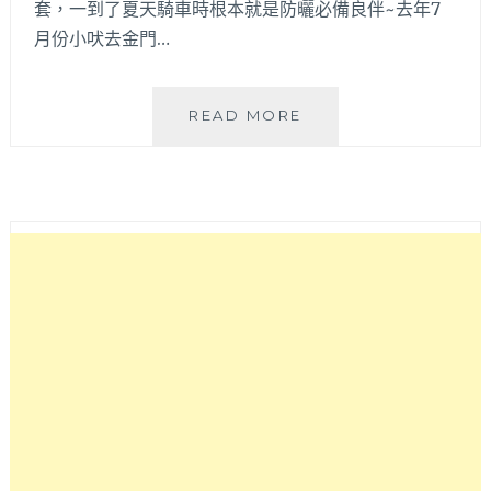
套，一到了夏天騎車時根本就是防曬必備良伴~去年7
月份小吠去金門…
推
READ MORE
薦
怕
曬
黑
又
怕
熱
的
女
孩
們
需
要
擁
有