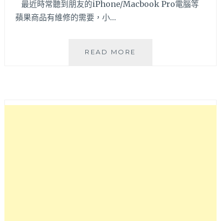
最近時常聽到朋友的iPhone/Macbook Pro電腦等
蘋果商品有維修的需要，小…
IPHONE
READ MORE
快
速
維
修
–
捷
迅
JC（逢
甲
店）-
台
中
逢
甲
IPHONE