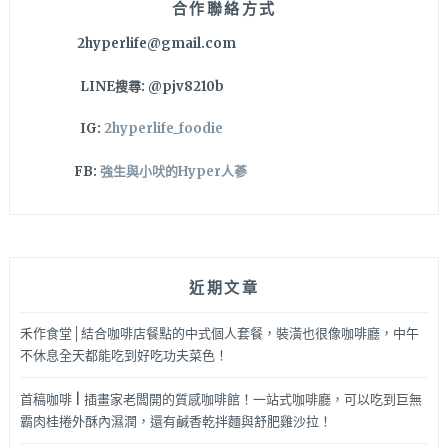
合作聯絡方式
板
2hyperlife@gmail.com
電
腦
LINE搜尋: @pjv8210b
均
有
IG:
2hyperlife_foodie
服
務！
FB:
強生與小吠的Hyper人蔘
近期文章
禾作食堂│結合咖啡店餐點的中式個人套餐，裝潢也很像咖啡廳，中午
不休息全天都能吃到好吃功夫菜色！
首稿咖啡 | 插畫家老闆開的質感咖啡館！一站式咖啡廳，可以吃到巨無
霸肉桂捲外酥內濕潤，還有鹹香乾拌麵與舒肥雞沙拉！