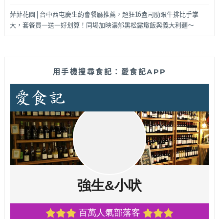
菲菲花園│台中西屯慶生約會餐廳推薦，超狂16盎司肋眼牛排比手掌
大，套餐買一送一好划算！同場加映濃郁黑松露燉飯與義大利麵～
用手機搜尋食記：愛食記APP