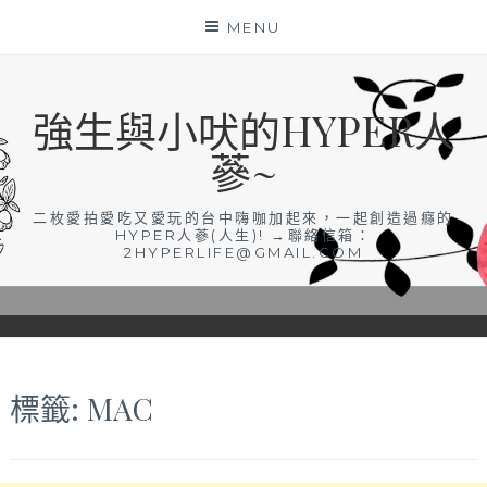
Skip
MENU
to
content
強生與小吠的HYPER人
蔘~
二枚愛拍愛吃又愛玩的台中嗨咖加起來，一起創造過癮的
HYPER人蔘(人生)! →聯絡信箱：
2HYPERLIFE@GMAIL.COM
標籤:
MAC