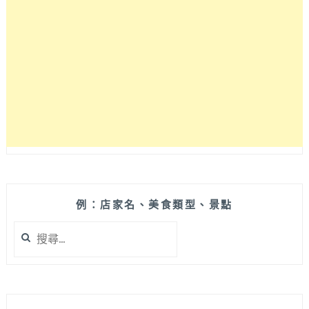
HOME
鍵
／
電
池
／
螢
幕
破
裂
更
換，
MACBOOK
PRO/MACBOOK
例：店家名、美食類型、景點
電
搜
腦
尋
SSD
關
更
鍵
換，
字:
IPAD
平