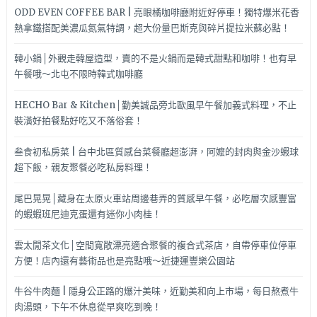
ODD EVEN COFFEE BAR | 亮眼橘咖啡廳附近好停車！獨特爆米花香
熱拿鐵搭配美濃瓜氮氣特調，超大份量巴斯克與碎片提拉米蘇必點！
韓小鍋│外觀走韓屋造型，賣的不是火鍋而是韓式甜點和咖啡！也有早
午餐哦～北屯不限時韓式咖啡廳
HECHO Bar & Kitchen│勤美誠品旁北歐風早午餐加義式料理，不止
裝潢好拍餐點好吃又不落俗套！
叁食初私房菜 | 台中北區質感台菜餐廳超澎湃，阿嬤的封肉與金沙蝦球
超下飯，親友聚餐必吃私房料理！
尾巴晃晃│藏身在太原火車站周邊巷弄的質感早午餐，必吃層次感豐富
的蝦蝦班尼迪克蛋還有迷你小肉桂！
雲太閒茶文化│空間寬敞漂亮適合聚餐的複合式茶店，自帶停車位停車
方便！店內還有藝術品也是亮點哦～近捷運豐樂公園站
牛谷牛肉麵 | 隱身公正路的爆汁美味，近勤美和向上市場，每日熬煮牛
肉湯頭，下午不休息從早爽吃到晚！