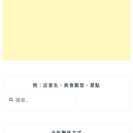
飲
機，
一
杯
最
低
25
元
起
超
省
荷
包！
例：店家名、美食類型、景點
法
搜
餐
尋
搭
關
配
鍵
各
字:
式
紅
合作聯絡方式