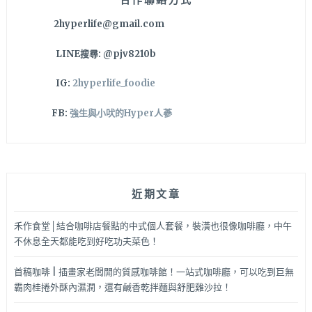
白
2hyperlife@gmail.com
葡
萄
LINE搜尋: @pjv8210b
酒
讓
IG:
2hyperlife_foodie
味
覺
FB:
強生與小吠的Hyper人蔘
更
有
層
次
啦
近期文章
～
禾作食堂│結合咖啡店餐點的中式個人套餐，裝潢也很像咖啡廳，中午
不休息全天都能吃到好吃功夫菜色！
首稿咖啡 | 插畫家老闆開的質感咖啡館！一站式咖啡廳，可以吃到巨無
霸肉桂捲外酥內濕潤，還有鹹香乾拌麵與舒肥雞沙拉！