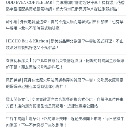
ODD EVEN COFFEE BAR | 亮眼橘咖啡廳附近好停車！獨特爆米花香
熱拿鐵搭配美濃瓜氮氣特調，超大份量巴斯克與碎片提拉米蘇必點！
韓小鍋│外觀走韓屋造型，賣的不是火鍋而是韓式甜點和咖啡！也有早
午餐哦～北屯不限時韓式咖啡廳
HECHO Bar & Kitchen│勤美誠品旁北歐風早午餐加義式料理，不止
裝潢好拍餐點好吃又不落俗套！
叁食初私房菜 | 台中北區質感台菜餐廳超澎湃，阿嬤的封肉與金沙蝦球
超下飯，親友聚餐必吃私房料理！
尾巴晃晃│藏身在太原火車站周邊巷弄的質感早午餐，必吃層次感豐富
的蝦蝦班尼迪克蛋還有迷你小肉桂！
雲太閒茶文化│空間寬敞漂亮適合聚餐的複合式茶店，自帶停車位停車
方便！店內還有藝術品也是亮點哦～近捷運豐樂公園站
牛谷牛肉麵 | 隱身公正路的爆汁美味，近勤美和向上市場，每日熬煮牛
肉湯頭，下午不休息從早爽吃到晚！