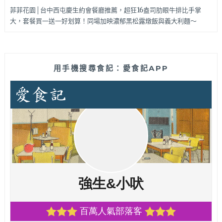
菲菲花園│台中西屯慶生約會餐廳推薦，超狂16盎司肋眼牛排比手掌
大，套餐買一送一好划算！同場加映濃郁黑松露燉飯與義大利麵～
用手機搜尋食記：愛食記APP