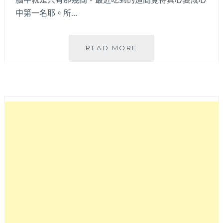
中第一名耶。所…
LOVE
READ MORE
WINE
法
式
餐
酒
館|
內
有
可
試
飲
專
利
品
酒
鮮