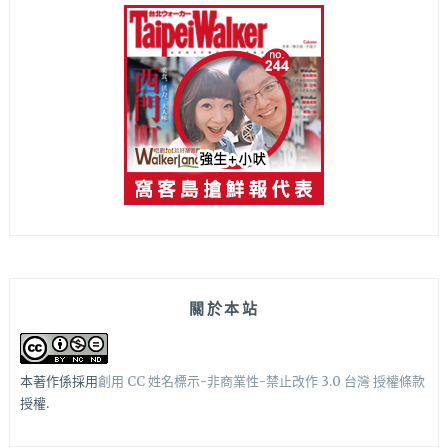
關於本站
本著作係採用
創用 CC 姓名標示-非商業性-禁止改作 3.0 台灣 授權條款
授權.