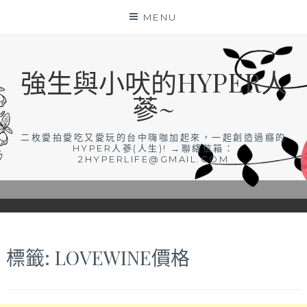
Skip
MENU
to
content
強生與小吠的HYPER人
蔘~
二枚愛拍愛吃又愛玩的台中嗨咖加起來，一起創造過癮的
HYPER人蔘(人生)! →聯絡信箱：
2HYPERLIFE@GMAIL.COM
標籤:
LOVEWINE價格