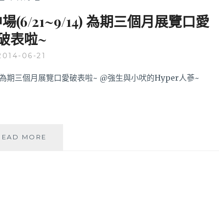
中場(6/21~9/14) 為期三個月展覽口愛
破表啦~
2014-06-21
LINE
READ MORE
FRIENDS
互
動
樂
園
台
中