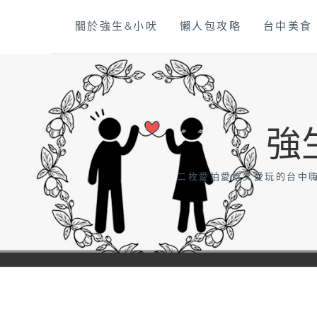
Skip
關於強生&小吠
懶人包攻略
台中美食
to
content
強
二枚愛拍愛吃又愛玩的台中嗨