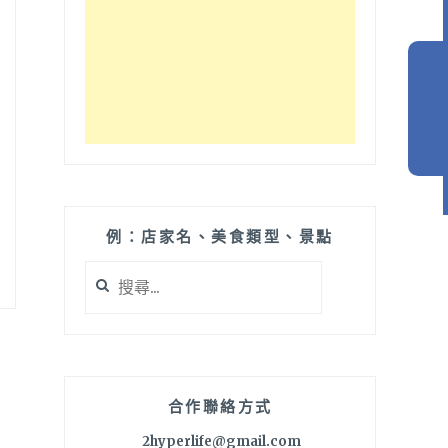
例：店家名、美食類型、景點
搜
尋
關
鍵
字:
合作聯絡方式
2hyperlife@gmail.com