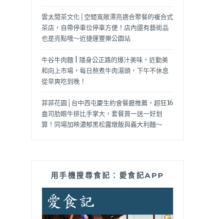
雲太閒茶文化│空間寬敞漂亮適合聚餐的複合式
茶店，自帶停車位停車方便！店內還有藝術品
也是亮點哦～近捷運豐樂公園站
牛谷牛肉麵 | 隱身公正路的爆汁美味，近勤美
和向上市場，每日熬煮牛肉湯頭，下午不休息
從早爽吃到晚！
菲菲花園│台中西屯慶生約會餐廳推薦，超狂16
盎司肋眼牛排比手掌大，套餐買一送一好划
算！同場加映濃郁黑松露燉飯與義大利麵～
用手機搜尋食記：愛食記APP