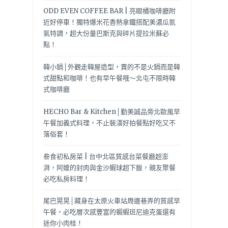
ODD EVEN COFFEE BAR | 亮眼橘咖啡廳附
近好停車！獨特爆米花香熱拿鐵搭配美濃瓜氮
氣特調，超大份量巴斯克與碎片提拉米蘇必
點！
韓小鍋│外觀走韓屋造型，賣的不是火鍋而是韓
式甜點和咖啡！也有早午餐哦～北屯不限時韓
式咖啡廳
HECHO Bar & Kitchen│勤美誠品旁北歐風早
午餐加義式料理，不止裝潢好拍餐點好吃又不
落俗套！
叁食初私房菜 | 台中北區質感台菜餐廳超澎
湃，阿嬤的封肉與金沙蝦球超下飯，親友聚餐
必吃私房料理！
尾巴晃晃│藏身在太原火車站周邊巷弄的質感早
午餐，必吃層次感豐富的蝦蝦班尼迪克蛋還有
迷你小肉桂！