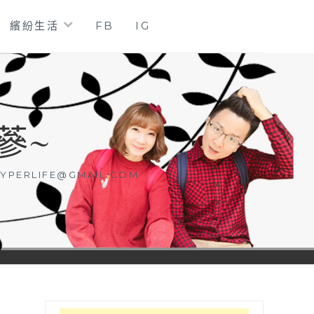
繽紛生活
FB
IG
蔘~
YPERLIFE@GMAIL.COM