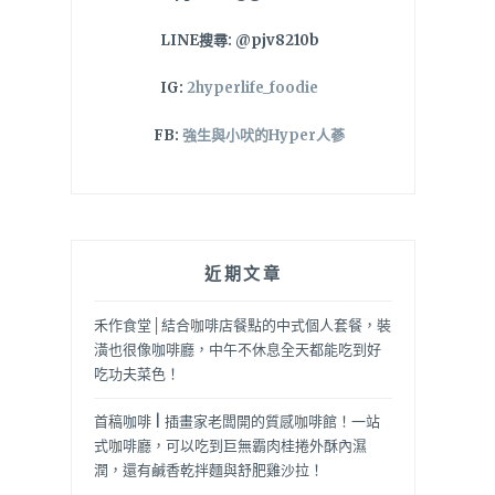
LINE搜尋: @pjv8210b
IG:
2hyperlife_foodie
FB:
強生與小吠的Hyper人蔘
近期文章
禾作食堂│結合咖啡店餐點的中式個人套餐，裝
潢也很像咖啡廳，中午不休息全天都能吃到好
吃功夫菜色！
首稿咖啡 | 插畫家老闆開的質感咖啡館！一站
式咖啡廳，可以吃到巨無霸肉桂捲外酥內濕
潤，還有鹹香乾拌麵與舒肥雞沙拉！