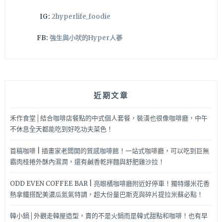
IG:
2hyperlife_foodie
FB:
強生與小吠的Hyper人蔘
近期文章
禾作食堂│結合咖啡店餐點的中式個人套餐，裝潢也很像咖啡廳，中午
不休息全天都能吃到好吃功夫菜色！
首稿咖啡 | 插畫家老闆開的質感咖啡館！一站式咖啡廳，可以吃到巨無
霸肉桂捲外酥內濕潤，還有鹹香乾拌麵與舒肥雞沙拉！
ODD EVEN COFFEE BAR | 亮眼橘咖啡廳附近好停車！獨特爆米花香
熱拿鐵搭配美濃瓜氮氣特調，超大份量巴斯克與碎片提拉米蘇必點！
韓小鍋│外觀走韓屋造型，賣的不是火鍋而是韓式甜點和咖啡！也有早