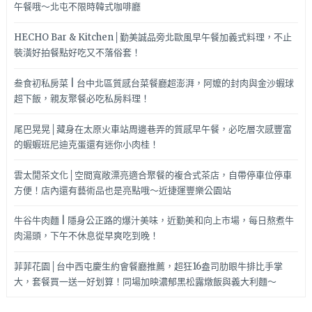
午餐哦～北屯不限時韓式咖啡廳
HECHO Bar & Kitchen│勤美誠品旁北歐風早午餐加義式料理，不止
裝潢好拍餐點好吃又不落俗套！
叁食初私房菜 | 台中北區質感台菜餐廳超澎湃，阿嬤的封肉與金沙蝦球
超下飯，親友聚餐必吃私房料理！
尾巴晃晃│藏身在太原火車站周邊巷弄的質感早午餐，必吃層次感豐富
的蝦蝦班尼迪克蛋還有迷你小肉桂！
雲太閒茶文化│空間寬敞漂亮適合聚餐的複合式茶店，自帶停車位停車
方便！店內還有藝術品也是亮點哦～近捷運豐樂公園站
牛谷牛肉麵 | 隱身公正路的爆汁美味，近勤美和向上市場，每日熬煮牛
肉湯頭，下午不休息從早爽吃到晚！
菲菲花園│台中西屯慶生約會餐廳推薦，超狂16盎司肋眼牛排比手掌
大，套餐買一送一好划算！同場加映濃郁黑松露燉飯與義大利麵～