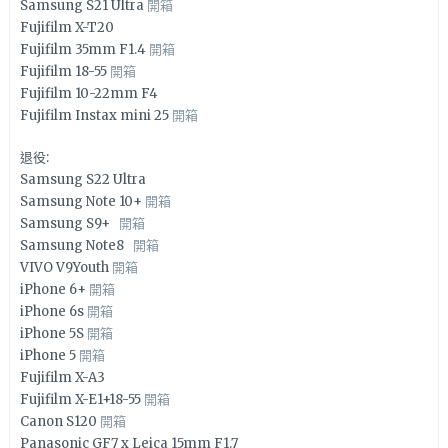
Samsung S21 Ultra
開箱
Fujifilm X-T20
Fujifilm 35mm F1.4
開箱
Fujifilm 18-55
開箱
Fujifilm 10-22mm F4
Fujifilm Instax mini 25
開箱
退役:
Samsung S22 Ultra
Samsung Note 10+
開箱
Samsung S9+
開箱
Samsung Note8
開箱
VIVO V9Youth
開箱
iPhone 6+
開箱
iPhone 6s
開箱
iPhone 5S
開箱
iPhone 5
開箱
Fujifilm X-A3
Fujifilm X-E1+18-55
開箱
Canon S120
開箱
Panasonic GF7 x Leica 15mm F1.7