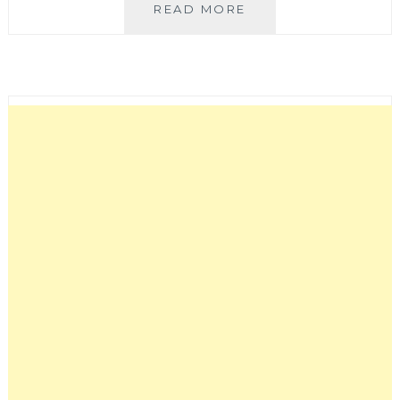
朝
READ MORE
食
午
宴
JUST
BRUNCH│
台
北
人
氣
早
午
餐
開
來
台
中
啦！
大
份