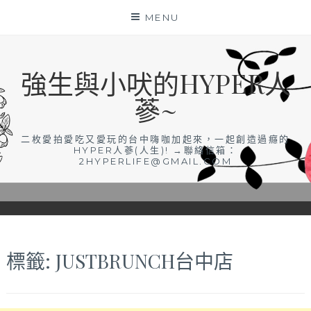
Skip
MENU
to
content
強生與小吠的HYPER人
蔘~
二枚愛拍愛吃又愛玩的台中嗨咖加起來，一起創造過癮的
HYPER人蔘(人生)! →聯絡信箱：
2HYPERLIFE@GMAIL.COM
標籤:
JUSTBRUNCH台中店