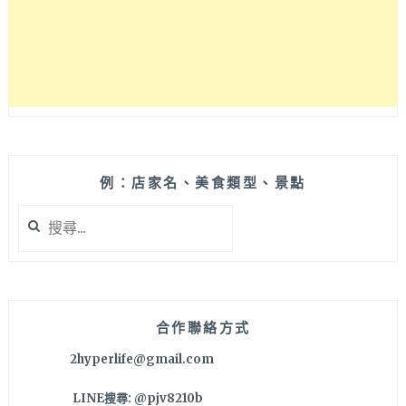
量
早
午
餐
盤
內
容
豐
富，
近
例：店家名、美食類型、景點
廣
搜
三
尋
SOGO
關
百
鍵
貨！
字:
合作聯絡方式
2hyperlife@gmail.com
LINE搜尋: @pjv8210b