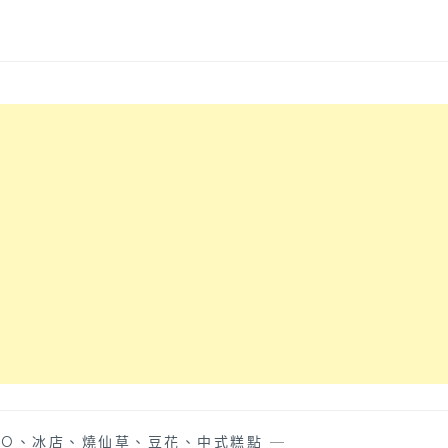
TO、冰店、燒仙草、豆花、中式糕點
—