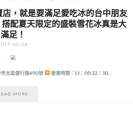
賣店，就是要滿足愛吃冰的台中朋友
，搭配夏天限定的盛裝雪花冰真是大
滿足！
2017-05-28
市北區健行路690號
營業時間：13：00-22：30…
八
READ MORE
時
神
仙
草-
柴
燒