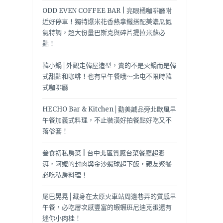
ODD EVEN COFFEE BAR | 亮眼橘咖啡廳附
近好停車！獨特爆米花香熱拿鐵搭配美濃瓜氮
氣特調，超大份量巴斯克與碎片提拉米蘇必
點！
韓小鍋│外觀走韓屋造型，賣的不是火鍋而是韓
式甜點和咖啡！也有早午餐哦～北屯不限時韓
式咖啡廳
HECHO Bar & Kitchen│勤美誠品旁北歐風早
午餐加義式料理，不止裝潢好拍餐點好吃又不
落俗套！
叁食初私房菜 | 台中北區質感台菜餐廳超澎
湃，阿嬤的封肉與金沙蝦球超下飯，親友聚餐
必吃私房料理！
尾巴晃晃│藏身在太原火車站周邊巷弄的質感早
午餐，必吃層次感豐富的蝦蝦班尼迪克蛋還有
迷你小肉桂！