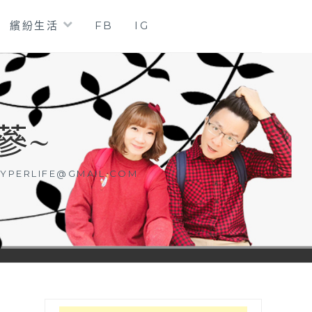
繽紛生活
FB
IG
蔘~
YPERLIFE@GMAIL.COM