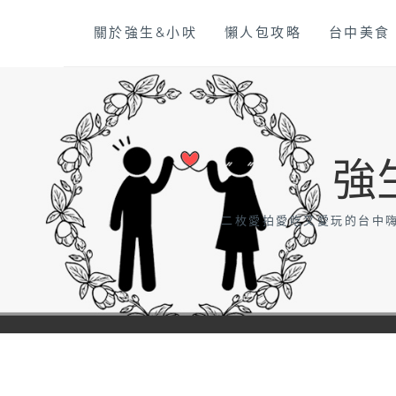
Skip
關於強生&小吠
懶人包攻略
台中美食
to
content
強
二枚愛拍愛吃又愛玩的台中嗨