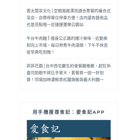
雲太閒茶文化│空間寬敞漂亮適合聚餐的複合式
茶店，自帶停車位停車方便！店內還有藝術品
也是亮點哦～近捷運豐樂公園站
牛谷牛肉麵 | 隱身公正路的爆汁美味，近勤美
和向上市場，每日熬煮牛肉湯頭，下午不休息
從早爽吃到晚！
菲菲花園│台中西屯慶生約會餐廳推薦，超狂16
盎司肋眼牛排比手掌大，套餐買一送一好划
算！同場加映濃郁黑松露燉飯與義大利麵～
用手機搜尋食記：愛食記APP