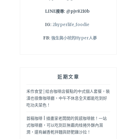
LINE搜尋: @pjv8210b
IG:
2hyperlife_foodie
FB:
強生與小吠的Hyper人蔘
近期文章
禾作食堂│結合咖啡店餐點的中式個人套餐，裝
潢也很像咖啡廳，中午不休息全天都能吃到好
吃功夫菜色！
首稿咖啡 | 插畫家老闆開的質感咖啡館！一站
式咖啡廳，可以吃到巨無霸肉桂捲外酥內濕
潤，還有鹹香乾拌麵與舒肥雞沙拉！