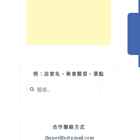
例：店家名、美食類型、景點
搜
尋
關
鍵
字:
合作聯絡方式
2hyperlife@gmail.com