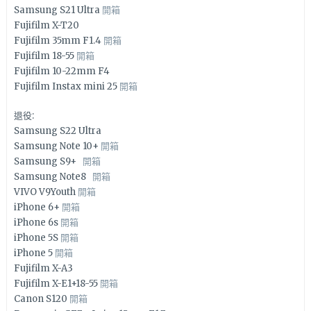
Samsung S21 Ultra
開箱
Fujifilm X-T20
Fujifilm 35mm F1.4
開箱
Fujifilm 18-55
開箱
Fujifilm 10-22mm F4
Fujifilm Instax mini 25
開箱
退役:
Samsung S22 Ultra
Samsung Note 10+
開箱
Samsung S9+
開箱
Samsung Note8
開箱
VIVO V9Youth
開箱
iPhone 6+
開箱
iPhone 6s
開箱
iPhone 5S
開箱
iPhone 5
開箱
Fujifilm X-A3
Fujifilm X-E1+18-55
開箱
Canon S120
開箱