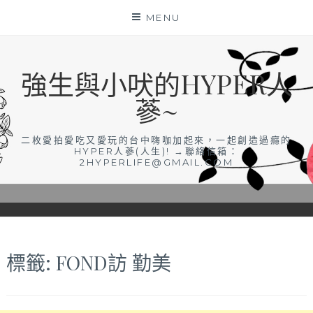
Skip
MENU
to
content
強生與小吠的HYPER人
蔘~
二枚愛拍愛吃又愛玩的台中嗨咖加起來，一起創造過癮的
HYPER人蔘(人生)! →聯絡信箱：
2HYPERLIFE@GMAIL.COM
標籤:
FOND訪 勤美