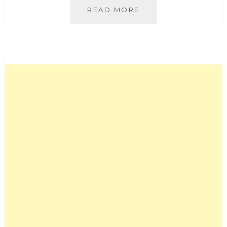
FOND
READ MORE
訪
│
韓
國
傳
統
豆
腐
鍋
勤
美
店
開
張
啦！
店
內
美
到