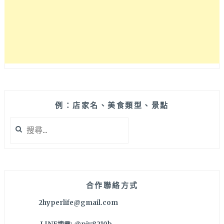
不
像
賣
韓
式
料
理
反
而
像
例：店家名、美食類型、景點
網
搜
美
尋
風
關
夜
鍵
店，
字:
好
吃
合作聯絡方式
又
2hyperlife@gmail.com
好
拍