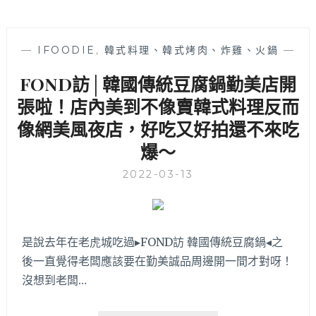
—
IFOODIE
,
韓式料理、韓式烤肉、炸雞、火鍋
—
FOND訪│韓國傳統豆腐鍋勤美店開
張啦！店內美到不像賣韓式料理反而
像網美風夜店，好吃又好拍還不來吃
爆～
2022-03-13
是說去年在老虎城吃過▸FOND訪 韓國傳統豆腐鍋◂之
後一直覺得老闆應該要在勤美誠品周邊開一間才對呀！
沒想到老闆…