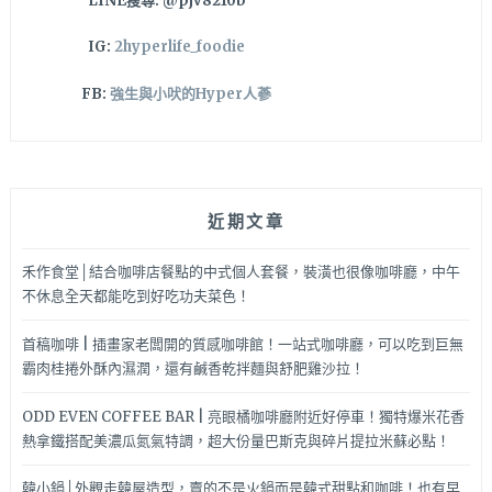
LINE搜尋: @pjv8210b
還
不
IG:
2hyperlife_foodie
來
吃
FB:
強生與小吠的Hyper人蔘
爆
～
近期文章
禾作食堂│結合咖啡店餐點的中式個人套餐，裝潢也很像咖啡廳，中午
不休息全天都能吃到好吃功夫菜色！
首稿咖啡 | 插畫家老闆開的質感咖啡館！一站式咖啡廳，可以吃到巨無
霸肉桂捲外酥內濕潤，還有鹹香乾拌麵與舒肥雞沙拉！
ODD EVEN COFFEE BAR | 亮眼橘咖啡廳附近好停車！獨特爆米花香
熱拿鐵搭配美濃瓜氮氣特調，超大份量巴斯克與碎片提拉米蘇必點！
韓小鍋│外觀走韓屋造型，賣的不是火鍋而是韓式甜點和咖啡！也有早