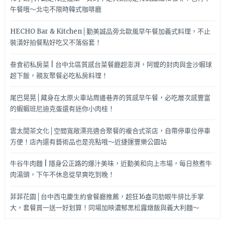
午餐哦～北屯不限時韓式咖啡廳
HECHO Bar & Kitchen│勤美誠品旁北歐風早午餐加義式料理，不止
裝潢好拍餐點好吃又不落俗套！
叁食初私房菜 | 台中北區質感台菜餐廳超澎湃，阿嬤的封肉與金沙蝦球
超下飯，親友聚餐必吃私房料理！
尾巴晃晃│藏身在太原火車站周邊巷弄的質感早午餐，必吃層次感豐富
的蝦蝦班尼迪克蛋還有迷你小肉桂！
雲太閒茶文化│空間寬敞漂亮適合聚餐的複合式茶店，自帶停車位停車
方便！店內還有藝術品也是亮點哦～近捷運豐樂公園站
牛谷牛肉麵 | 隱身公正路的爆汁美味，近勤美和向上市場，每日熬煮牛
肉湯頭，下午不休息從早爽吃到晚！
菲菲花園│台中西屯慶生約會餐廳推薦，超狂16盎司肋眼牛排比手掌
大，套餐買一送一好划算！同場加映濃郁黑松露燉飯與義大利麵～