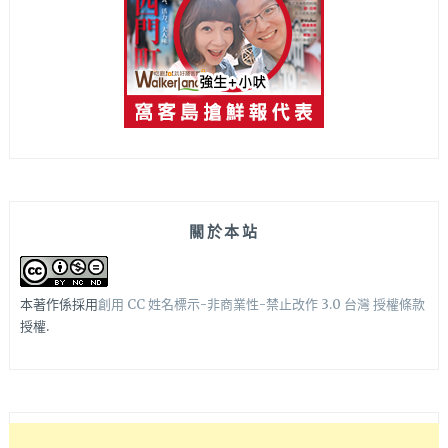
關於本站
本著作係採用
創用 CC 姓名標示-非商業性-禁止改作 3.0 台灣 授權條款
授權.