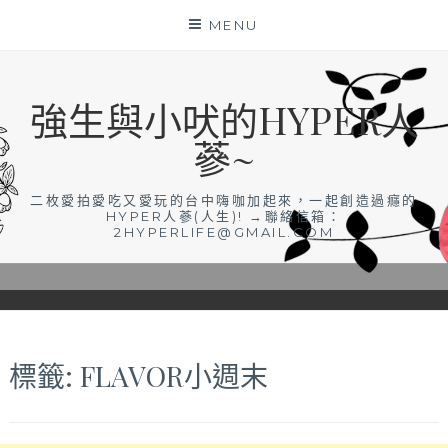
Skip
MENU
to
content
強生與小吠的HYPER人
蔘~
二枚愛拍愛吃又愛玩的台中嗨咖加起來，一起創造過癮的
HYPER人蔘(人生)! →聯絡信箱：
2HYPERLIFE@GMAIL.COM
標籤:
FLAVOR小週末