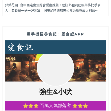
菲菲花園│台中西屯慶生約會餐廳推薦，超狂16盎司肋眼牛排比手掌
大，套餐買一送一好划算！同場加映濃郁黑松露燉飯與義大利麵～
用手機搜尋食記：愛食記APP