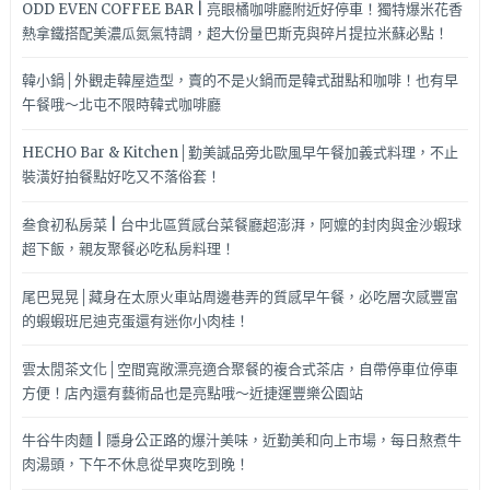
ODD EVEN COFFEE BAR | 亮眼橘咖啡廳附近好停車！獨特爆米花香
熱拿鐵搭配美濃瓜氮氣特調，超大份量巴斯克與碎片提拉米蘇必點！
韓小鍋│外觀走韓屋造型，賣的不是火鍋而是韓式甜點和咖啡！也有早
午餐哦～北屯不限時韓式咖啡廳
HECHO Bar & Kitchen│勤美誠品旁北歐風早午餐加義式料理，不止
裝潢好拍餐點好吃又不落俗套！
叁食初私房菜 | 台中北區質感台菜餐廳超澎湃，阿嬤的封肉與金沙蝦球
超下飯，親友聚餐必吃私房料理！
尾巴晃晃│藏身在太原火車站周邊巷弄的質感早午餐，必吃層次感豐富
的蝦蝦班尼迪克蛋還有迷你小肉桂！
雲太閒茶文化│空間寬敞漂亮適合聚餐的複合式茶店，自帶停車位停車
方便！店內還有藝術品也是亮點哦～近捷運豐樂公園站
牛谷牛肉麵 | 隱身公正路的爆汁美味，近勤美和向上市場，每日熬煮牛
肉湯頭，下午不休息從早爽吃到晚！