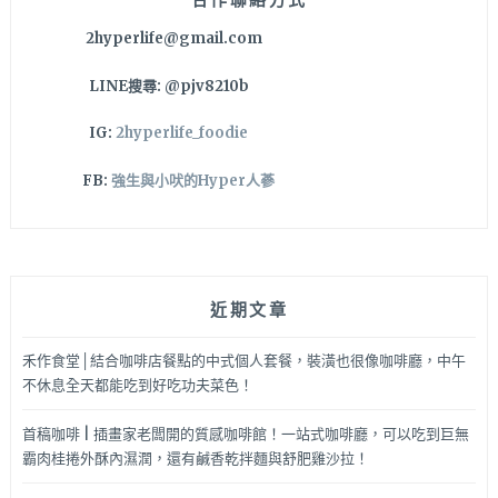
食
2hyperlife@gmail.com
為
主
LINE搜尋: @pjv8210b
應
該
IG:
2hyperlife_foodie
比
較
FB:
強生與小吠的Hyper人蔘
適
合
小
鳥
胃
近期文章
呦
~
禾作食堂│結合咖啡店餐點的中式個人套餐，裝潢也很像咖啡廳，中午
不休息全天都能吃到好吃功夫菜色！
首稿咖啡 | 插畫家老闆開的質感咖啡館！一站式咖啡廳，可以吃到巨無
霸肉桂捲外酥內濕潤，還有鹹香乾拌麵與舒肥雞沙拉！