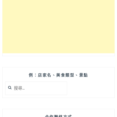
可
以
坐
下
來
喝
杯
飲
料
歇
歇
腿
的
例：店家名、美食類型、景點
好
搜
選
尋
擇，
關
餐
鍵
點
字:
以
輕
合作聯絡方式