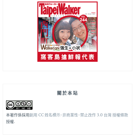
關於本站
本著作係採用
創用 CC 姓名標示-非商業性-禁止改作 3.0 台灣 授權條款
授權.