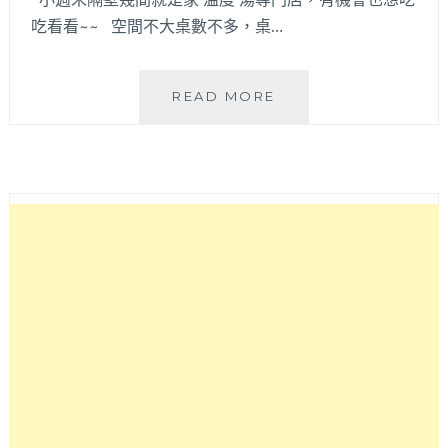
吃看看~~ 空間不大桌數不多，桌…
WEDNESDAY’S
READ MORE
FLAVOR
小
週
末
–
在
勤
美
草
悟
道
附
近
逛
累
後