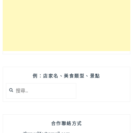
共
有
5
種
摩
艾
逗
趣
表
情！
哪
一
例：店家名、美食類型、景點
個
搜
代
尋
表
關
你
鍵
今
字:
天
的
合作聯絡方式
心