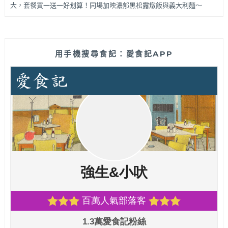
大，套餐買一送一好划算！同場加映濃郁黑松露燉飯與義大利麵～
用手機搜尋食記：愛食記APP