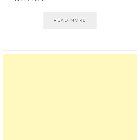
DUM
READ MORE
DUM
摩
艾
人
形
燒
│
療
癒
系
造
型
雞
蛋
糕，
一
份