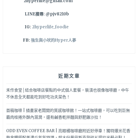
2hyperlife@gmail.com
情？
LINE搜尋: @pjv8210b
IG:
2hyperlife_foodie
FB:
強生與小吠的Hyper人蔘
近期文章
禾作食堂│結合咖啡店餐點的中式個人套餐，裝潢也很像咖啡廳，中午
不休息全天都能吃到好吃功夫菜色！
首稿咖啡 | 插畫家老闆開的質感咖啡館！一站式咖啡廳，可以吃到巨無
霸肉桂捲外酥內濕潤，還有鹹香乾拌麵與舒肥雞沙拉！
ODD EVEN COFFEE BAR | 亮眼橘咖啡廳附近好停車！獨特爆米花香
熱拿鐵搭配美濃瓜氮氣特調，超大份量巴斯克與碎片提拉米蘇必點！