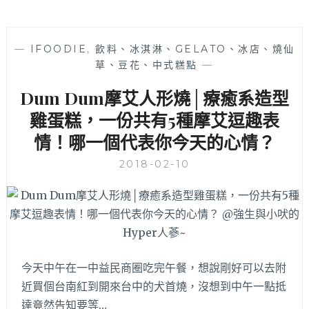
—
IFOODIE
,
飲料、冰淇淋、GELATO、冰店、燒仙
草、豆花、中式糕點
—
Dum Dum摩艾人形燒│療癒系造型
雞蛋糕，一份共有5種摩艾逗趣表
情！哪一個代表你今天的心情？
2018-02-10
今天中午在一中益民商圈吃完午餐，想說剛好可以去附
近買個台南紅到開來台中的犬首燒，沒想到中午一點抵
達竟然告知要等…