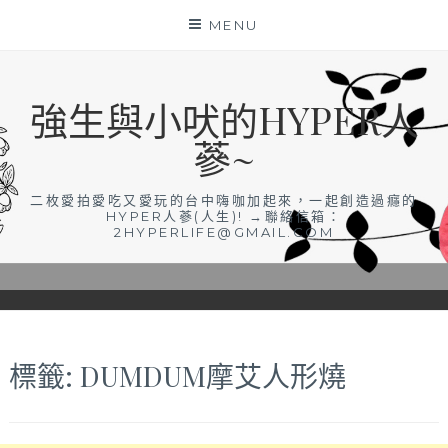
Skip
MENU
to
content
強生與小吠的HYPER人
蔘~
二枚愛拍愛吃又愛玩的台中嗨咖加起來，一起創造過癮的
HYPER人蔘(人生)! →聯絡信箱：
2HYPERLIFE@GMAIL.COM
標籤:
DUMDUM摩艾人形燒