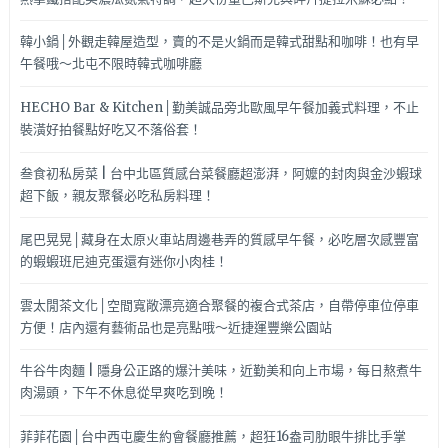
韓小鍋│外觀走韓屋造型，賣的不是火鍋而是韓式甜點和咖啡！也有早
午餐哦～北屯不限時韓式咖啡廳
HECHO Bar & Kitchen│勤美誠品旁北歐風早午餐加義式料理，不止
裝潢好拍餐點好吃又不落俗套！
叁食初私房菜 | 台中北區質感台菜餐廳超澎湃，阿嬤的封肉與金沙蝦球
超下飯，親友聚餐必吃私房料理！
尾巴晃晃│藏身在太原火車站周邊巷弄的質感早午餐，必吃層次感豐富
的蝦蝦班尼迪克蛋還有迷你小肉桂！
雲太閒茶文化│空間寬敞漂亮適合聚餐的複合式茶店，自帶停車位停車
方便！店內還有藝術品也是亮點哦～近捷運豐樂公園站
牛谷牛肉麵 | 隱身公正路的爆汁美味，近勤美和向上市場，每日熬煮牛
肉湯頭，下午不休息從早爽吃到晚！
菲菲花園│台中西屯慶生約會餐廳推薦，超狂16盎司肋眼牛排比手掌