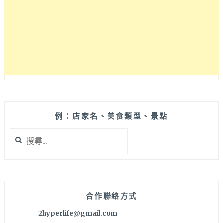
日
早
午
餐
小
店，
空
間
偏
迷
你
例：店家名、美食類型、景點
質
搜
感
尋
風
關
格，
鍵
也
字:
有
甜
合作聯絡方式
點
2hyperlife@gmail.com
可