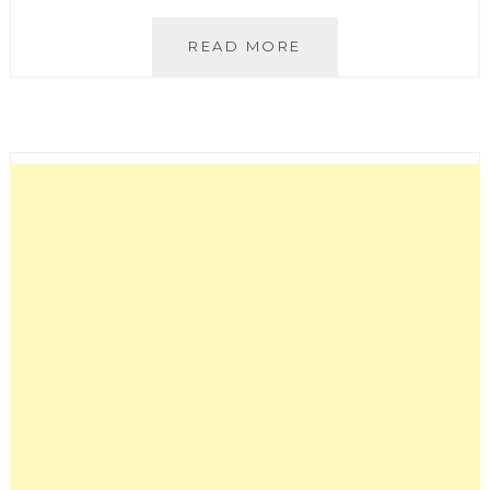
CAT
READ MORE
I
CAKE
光
癒
咖
啡
館
│
座
落
在
柳
楊
西
街
旁
的
全