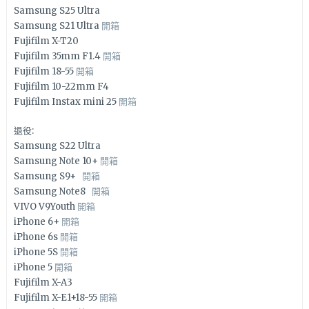
Samsung S25 Ultra
Samsung S21 Ultra
開箱
Fujifilm X-T20
Fujifilm 35mm F1.4
開箱
Fujifilm 18-55
開箱
Fujifilm 10-22mm F4
Fujifilm Instax mini 25
開箱
退役:
Samsung S22 Ultra
Samsung Note 10+
開箱
Samsung S9+
開箱
Samsung Note8
開箱
VIVO V9Youth
開箱
iPhone 6+
開箱
iPhone 6s
開箱
iPhone 5S
開箱
iPhone 5
開箱
Fujifilm X-A3
Fujifilm X-E1+18-55
開箱