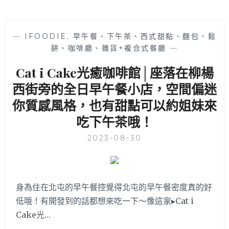
—
IFOODIE
,
早午餐、下午茶、西式甜點、麵包、鬆
餅、咖啡廳、雜貨+複合式餐廳
—
Cat i Cake光癒咖啡館│座落在柳楊
西街旁的全日早午餐小店，空間偏迷
你質感風格，也有甜點可以約姐妹來
吃下午茶哦！
2023-08-30
身為住在北屯的早午餐控覺得北屯的早午餐密度真的好
低哦！有開發到的話都想來吃一下～像這家▸Cat i
Cake光…