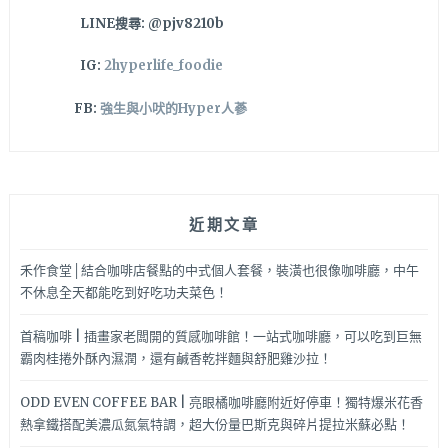
以
LINE搜尋: @pjv8210b
約
姐
IG:
2hyperlife_foodie
妹
來
FB:
強生與小吠的Hyper人蔘
吃
下
午
茶
哦！
近期文章
禾作食堂│結合咖啡店餐點的中式個人套餐，裝潢也很像咖啡廳，中午
不休息全天都能吃到好吃功夫菜色！
首稿咖啡 | 插畫家老闆開的質感咖啡館！一站式咖啡廳，可以吃到巨無
霸肉桂捲外酥內濕潤，還有鹹香乾拌麵與舒肥雞沙拉！
ODD EVEN COFFEE BAR | 亮眼橘咖啡廳附近好停車！獨特爆米花香
熱拿鐵搭配美濃瓜氮氣特調，超大份量巴斯克與碎片提拉米蘇必點！