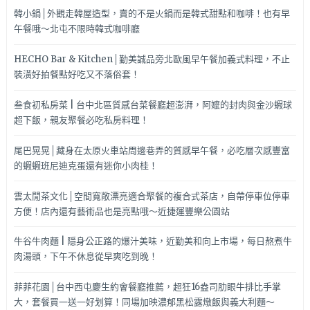
韓小鍋│外觀走韓屋造型，賣的不是火鍋而是韓式甜點和咖啡！也有早
午餐哦～北屯不限時韓式咖啡廳
HECHO Bar & Kitchen│勤美誠品旁北歐風早午餐加義式料理，不止
裝潢好拍餐點好吃又不落俗套！
叁食初私房菜 | 台中北區質感台菜餐廳超澎湃，阿嬤的封肉與金沙蝦球
超下飯，親友聚餐必吃私房料理！
尾巴晃晃│藏身在太原火車站周邊巷弄的質感早午餐，必吃層次感豐富
的蝦蝦班尼迪克蛋還有迷你小肉桂！
雲太閒茶文化│空間寬敞漂亮適合聚餐的複合式茶店，自帶停車位停車
方便！店內還有藝術品也是亮點哦～近捷運豐樂公園站
牛谷牛肉麵 | 隱身公正路的爆汁美味，近勤美和向上市場，每日熬煮牛
肉湯頭，下午不休息從早爽吃到晚！
菲菲花園│台中西屯慶生約會餐廳推薦，超狂16盎司肋眼牛排比手掌
大，套餐買一送一好划算！同場加映濃郁黑松露燉飯與義大利麵～