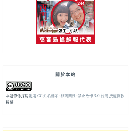
關於本站
本著作係採用
創用 CC 姓名標示-非商業性-禁止改作 3.0 台灣 授權條款
授權.