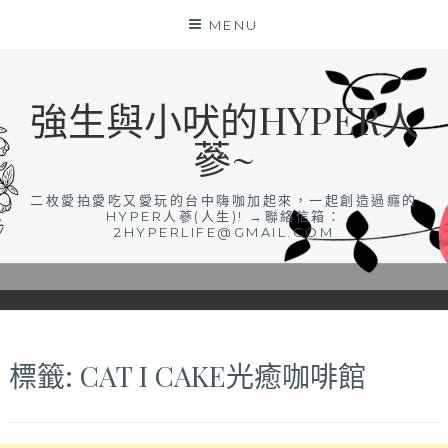
Skip
MENU
to
content
強生與小吠的HYPER人
蔘~
二枚愛拍愛吃又愛玩的台中嗨咖加起來，一起創造過癮的
HYPER人蔘(人生)! →聯絡信箱：
2HYPERLIFE@GMAIL.COM
標籤:
CAT I CAKE光癒咖啡館