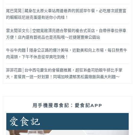
尾巴晃晃│藏身在太原火車站周邊巷弄的質感早午餐，必吃層次感豐富
的蝦蝦班尼迪克蛋還有迷你小肉桂！
雲太閒茶文化│空間寬敞漂亮適合聚餐的複合式茶店，自帶停車位停車
方便！店內還有藝術品也是亮點哦～近捷運豐樂公園站
牛谷牛肉麵 | 隱身公正路的爆汁美味，近勤美和向上市場，每日熬煮牛
肉湯頭，下午不休息從早爽吃到晚！
菲菲花園│台中西屯慶生約會餐廳推薦，超狂16盎司肋眼牛排比手掌
大，套餐買一送一好划算！同場加映濃郁黑松露燉飯與義大利麵～
用手機搜尋食記：愛食記APP