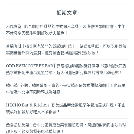
近期文章
禾作食堂│結合咖啡店餐點的中式個人套餐，裝潢也很像咖啡廳，中午
不休息全天都能吃到好吃功夫菜色！
首稿咖啡 | 插畫家老闆開的質感咖啡館！一站式咖啡廳，可以吃到巨無
霸肉桂捲外酥內濕潤，還有鹹香乾拌麵與舒肥雞沙拉！
ODD EVEN COFFEE BAR | 亮眼橘咖啡廳附近好停車！獨特爆米花香
熱拿鐵搭配美濃瓜氮氣特調，超大份量巴斯克與碎片提拉米蘇必點！
韓小鍋│外觀走韓屋造型，賣的不是火鍋而是韓式甜點和咖啡！也有早
午餐哦～北屯不限時韓式咖啡廳
HECHO Bar & Kitchen│勤美誠品旁北歐風早午餐加義式料理，不止
裝潢好拍餐點好吃又不落俗套！
叁食初私房菜 | 台中北區質感台菜餐廳超澎湃，阿嬤的封肉與金沙蝦球
超下飯，親友聚餐必吃私房料理！