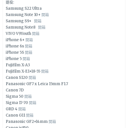
退役:
Samsung S22 Ultra
Samsung Note 10+
開箱
Samsung S9+
開箱
Samsung Note8
開箱
VIVO V9Youth
開箱
iPhone 6+
開箱
iPhone 6s
開箱
iPhone 5S
開箱
iPhone 5
開箱
Fujifilm X-A3
Fujifilm X-E1+18-55
開箱
Canon S120
開箱
Panasonic GF7 x Leica 15mm F1.7
Canon 7D
Sigma 50
開箱
Sigma 17-70
開箱
GRD 4
開箱
Canon G11
開箱
Panasonic GF2+14mm
開箱
Canon is850