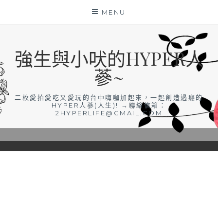
Skip
MENU
to
content
強生與小吠的HYPER人
蔘~
二枚愛拍愛吃又愛玩的台中嗨咖加起來，一起創造過癮的
HYPER人蔘(人生)! →聯絡信箱：
2HYPERLIFE@GMAIL.COM