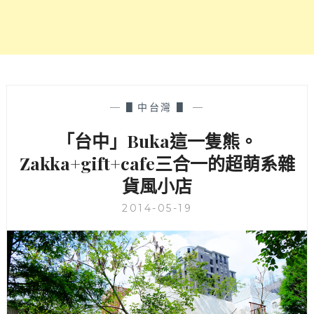
萌
雜
貨
+咖
啡
下
午
—
▋中台灣 ▋
—
茶
「台中」Buka這一隻熊。
一
把
Zakka+gift+cafe三合一的超萌系雜
捉
貨風小店
~
2014-05-19