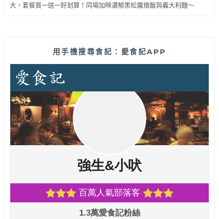
大，套餐買一送一好划算！同場加映濃郁黑松露燉飯與義大利麵～
用手機搜尋食記：愛食記APP