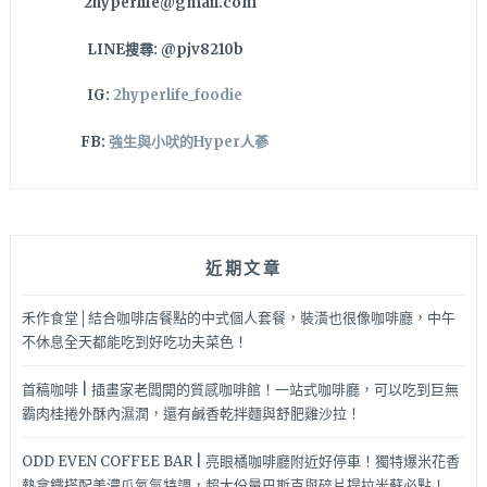
2hyperlife@gmail.com
LINE搜尋: @pjv8210b
IG:
2hyperlife_foodie
FB:
強生與小吠的Hyper人蔘
近期文章
禾作食堂│結合咖啡店餐點的中式個人套餐，裝潢也很像咖啡廳，中午
不休息全天都能吃到好吃功夫菜色！
首稿咖啡 | 插畫家老闆開的質感咖啡館！一站式咖啡廳，可以吃到巨無
霸肉桂捲外酥內濕潤，還有鹹香乾拌麵與舒肥雞沙拉！
ODD EVEN COFFEE BAR | 亮眼橘咖啡廳附近好停車！獨特爆米花香
熱拿鐵搭配美濃瓜氮氣特調，超大份量巴斯克與碎片提拉米蘇必點！