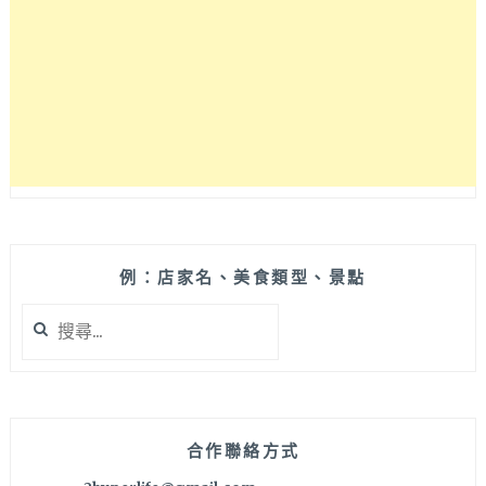
金
豬
排
薯
泥
捲
捲
炸
得
酥
脆
口
例：店家名、美食類型、景點
味
搜
也
尋
好
關
MATCH！
鍵
字:
合作聯絡方式