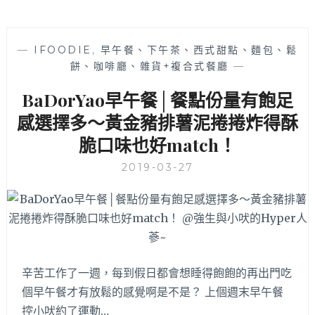
—
IFOODIE
,
早午餐、下午茶、西式甜點、麵包、鬆
餅、咖啡廳、雜貨+複合式餐廳
—
BaDorYao早午餐│餐點份量有飽足
感選擇多～黃金豬排薯泥捲捲炸得酥
脆口味也好match！
2019-03-27
辛苦工作了一週，每到假日都會想睡得飽飽的再出門吃
個早午餐才有放鬆的感覺啊是不是？ 上個週末早午餐
控小吠約了運動…