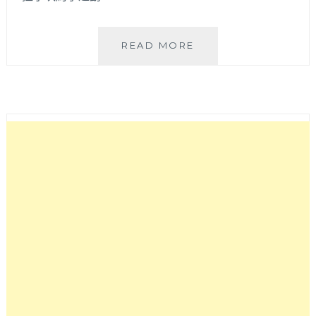
BADORYAO
READ MORE
早
午
餐
│
餐
點
份
量
有
飽
足
感
選
擇
多
～
黃