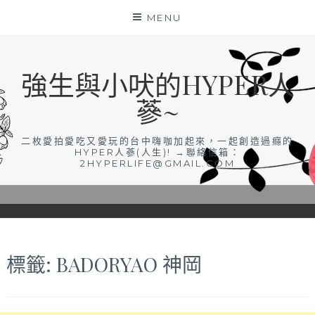
Skip
MENU
to
content
強生與小吠的HYPER人
蔘~
二枚愛拍愛吃又愛玩的台中嗨咖加起來，一起創造過癮的
HYPER人蔘(人生)! →聯絡信箱：
2HYPERLIFE@GMAIL.COM
標籤:
BADORYAO 神岡