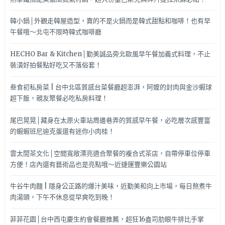
韓小鍋│外觀走韓屋造型，賣的不是火鍋而是韓式甜點和咖啡！也有早
午餐哦～北屯不限時韓式咖啡廳
HECHO Bar & Kitchen│勤美誠品旁北歐風早午餐加義式料理，不止
裝潢好拍餐點好吃又不落俗套！
叁食初私房菜 | 台中北區質感台菜餐廳超澎湃，阿嬤的封肉與金沙蝦球
超下飯，親友聚餐必吃私房料理！
尾巴晃晃│藏身在太原火車站周邊巷弄的質感早午餐，必吃層次感豐富
的蝦蝦班尼迪克蛋還有迷你小肉桂！
雲太閒茶文化│空間寬敞漂亮適合聚餐的複合式茶店，自帶停車位停車
方便！店內還有藝術品也是亮點哦～近捷運豐樂公園站
牛谷牛肉麵 | 隱身公正路的爆汁美味，近勤美和向上市場，每日熬煮牛
肉湯頭，下午不休息從早爽吃到晚！
菲菲花園│台中西屯慶生約會餐廳推薦，超狂16盎司肋眼牛排比手掌